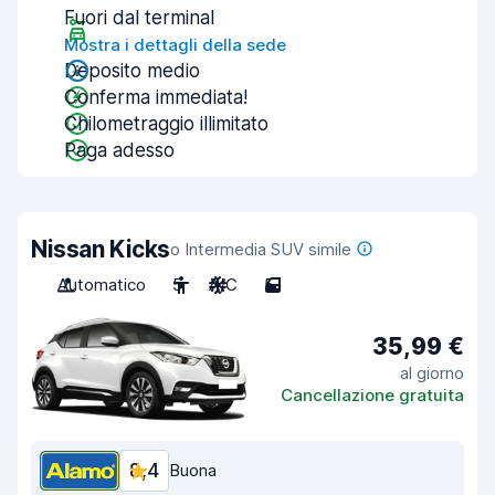
Fuori dal terminal
Mostra i dettagli della sede
Deposito medio
Conferma immediata!
Chilometraggio illimitato
Paga adesso
Nissan Kicks
o Intermedia SUV simile
Automatico
5
A/C
5
35,99 €
al giorno
Cancellazione gratuita
8,4
Buona