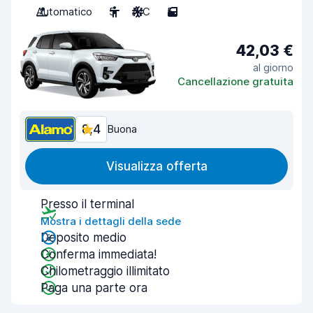
Automatico
5
A/C
5
42,03 €
al giorno
Cancellazione gratuita
8,4
Buona
Visualizza offerta
Presso il terminal
Mostra i dettagli della sede
Deposito medio
Conferma immediata!
Chilometraggio illimitato
Paga una parte ora