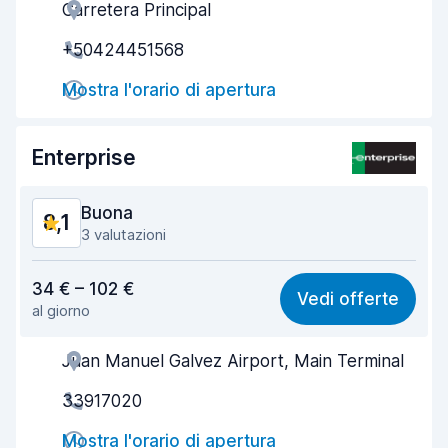
Carretera Principal
Gentilezza degli agenti
8,2
+50424451568
Rapidità del ritiro
8,0
Mostra l'orario di apertura
Rapidità della riconsegna
8,2
Pulizia del veicolo
8,1
Enterprise
Condizioni dell'auto
8,2
Buona
8,1
3 valutazioni
Rapporto qualità-prezzo
8,0
34 € – 102 €
Vedi offerte
al giorno
Facile da trovare
8,1
Juan Manuel Galvez Airport, Main Terminal
Gentilezza degli agenti
8,2
33917020
Rapidità del ritiro
7,9
Mostra l'orario di apertura