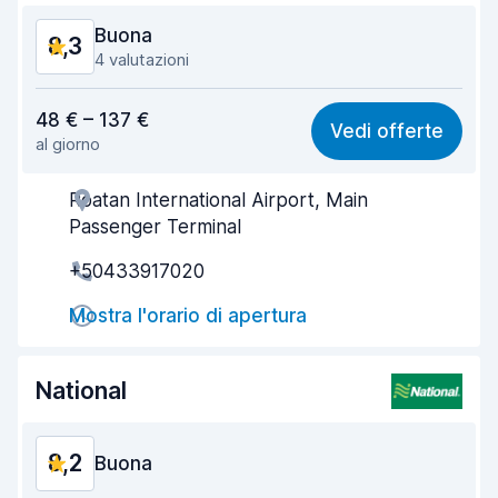
Buona
8,3
4 valutazioni
Rapporto qualità-prezzo
8,3
48 € – 137 €
Vedi offerte
al giorno
Facile da trovare
8,4
Roatan International Airport, Main
Gentilezza degli agenti
8,4
Passenger Terminal
Rapidità del ritiro
8,0
+50433917020
Rapidità della riconsegna
8,2
Mostra l'orario di apertura
Pulizia del veicolo
8,4
National
Condizioni dell'auto
8,4
8,2
Buona