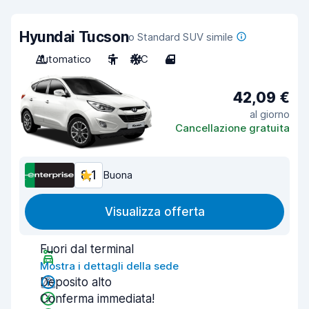
Hyundai Tucson
o Standard SUV simile
Automatico
5
A/C
4
42,09 €
al giorno
Cancellazione gratuita
8,1
Buona
Visualizza offerta
Fuori dal terminal
Mostra i dettagli della sede
Deposito alto
Conferma immediata!