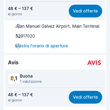
Rapporto qualità-prezzo
8,1
48 € – 137 €
Vedi offerte
al giorno
Facile da trovare
8,2
Juan Manuel Galvez Airport, Main Terminal
Gentilezza degli agenti
8,2
33917020
Rapidità del ritiro
8,0
Mostra l'orario di apertura
Rapidità della riconsegna
8,2
Pulizia del veicolo
8,2
Avis
Condizioni dell'auto
8,3
Buona
8,1
1 valutazione
Rapporto qualità-prezzo
8,1
48 € – 137 €
Vedi offerte
al giorno
Facile da trovare
8,2