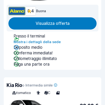
8,4
Buona
Visualizza offerta
Presso il terminal
Mostra i dettagli della sede
Deposito medio
Conferma immediata!
Chilometraggio illimitato
Paga una parte ora
Kia Rio
o Intermedia simile
Automatico
5
A/C
4