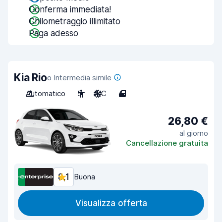
Conferma immediata!
Chilometraggio illimitato
Paga adesso
Kia Rio
o Intermedia simile
Automatico
5
A/C
4
26,80 €
al giorno
Cancellazione gratuita
8,1
Buona
Visualizza offerta