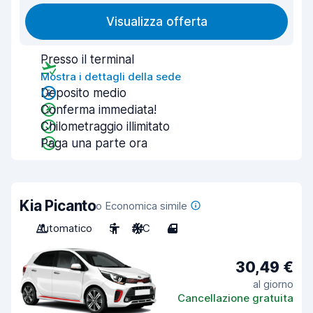
Visualizza offerta
Presso il terminal
Mostra i dettagli della sede
Deposito medio
Conferma immediata!
Chilometraggio illimitato
Paga una parte ora
Kia Picanto
o Economica simile
Automatico
5
A/C
4
30,49 €
al giorno
Cancellazione gratuita