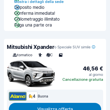
Mostra i dettagli della sede
Deposito medio
Conferma immediata!
Chilometraggio illimitato
Paga una parte ora
Mitsubishi Xpander
o Speciale SUV simile
Automatico
7
A/C
5
46,56 €
al giorno
Cancellazione gratuita
8,4
Buona
Visualizza offerta