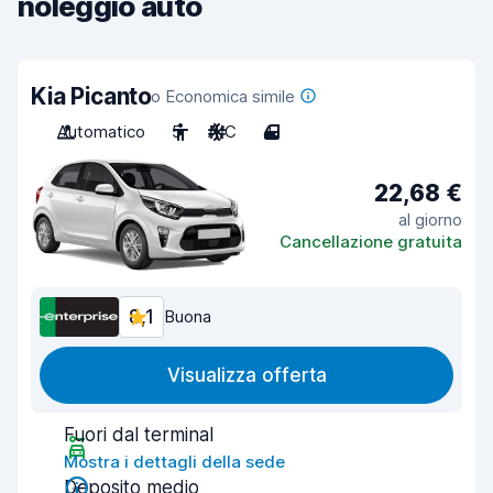
noleggio auto
Kia Picanto
o Economica simile
Automatico
5
A/C
4
22,68 €
al giorno
Cancellazione gratuita
8,1
Buona
Visualizza offerta
Fuori dal terminal
Mostra i dettagli della sede
Deposito medio