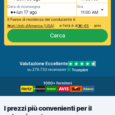
Data di riconsegna
Ora
lun 17 ago
11:00 AM
Il Paese di residenza del conducente è
e l'età è di
anni
Stati Uniti d'America (USA)
30-65
Cerca
Valutazione Eccellente
su 279.733 recensioni
1000+ fornitori
I prezzi più convenienti per il