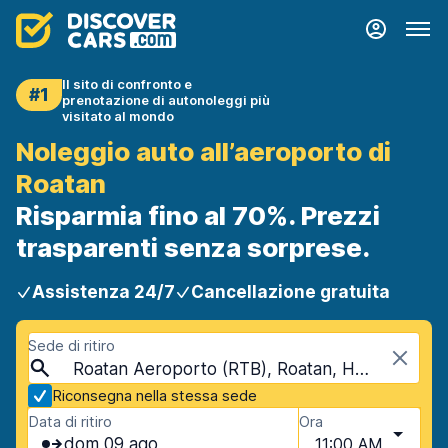
Il sito di confronto e
#1
prenotazione di autonoleggi più
visitato al mondo
Noleggio auto all’aeroporto di
Roatan
Risparmia fino al 70%. Prezzi
trasparenti senza sorprese.
Assistenza 24/7
Cancellazione gratuita
Sede di ritiro
Roatan Aeroporto (RTB), Roatan, Honduras
Riconsegna nella stessa sede
Data di ritiro
Ora
dom 09 ago
11:00 AM