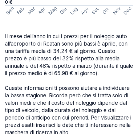
0 €
Mag
Gen
Ago
Nov
Dec
Feb
Mar
Lug
Apr
Set
Giu
Ott
Il mese dell'anno in cui i prezzi per il noleggio auto
all’aeroporto di Roatan sono più bassi è aprile, con
una tariffa media di 34,24 € al giorno. Questo
prezzo è più basso del 32% rispetto alla media
annuale e del 48% rispetto a marzo (durante il quale
il prezzo medio è di 65,98 € al giorno).
Queste informazioni ti possono aiutare a individuare
la bassa stagione. Ricorda però che si tratta solo di
valori medi e che il costo del noleggio dipende dal
tipo di veicolo, dalla durata del noleggio e dal
periodo di anticipo con cui prenoti. Per visualizzare i
prezzi esatti inserisci le date che ti interessano nella
maschera di ricerca in alto.