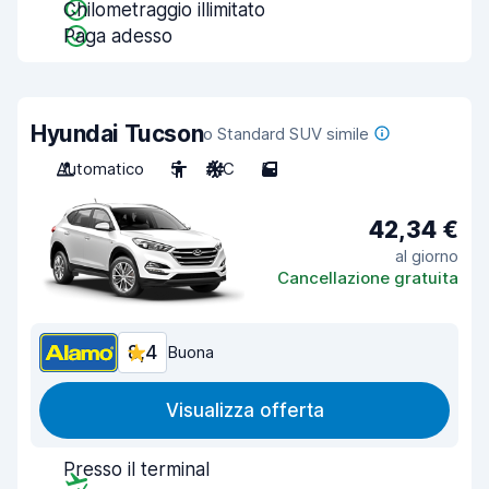
Chilometraggio illimitato
Paga adesso
Hyundai Tucson
o Standard SUV simile
Automatico
5
A/C
5
42,34 €
al giorno
Cancellazione gratuita
8,4
Buona
Visualizza offerta
Presso il terminal