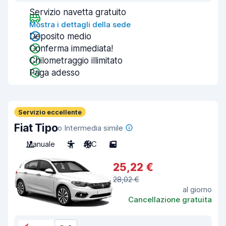
Servizio navetta gratuito
Mostra i dettagli della sede
Deposito medio
Conferma immediata!
Chilometraggio illimitato
Paga adesso
Servizio eccellente
Fiat Tipo
o Intermedia simile
Manuale
5
A/C
5
25,22 €
28,02 €
al giorno
Cancellazione gratuita