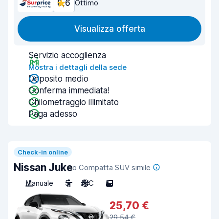
8,6
Ottimo
Visualizza offerta
Servizio accoglienza
Mostra i dettagli della sede
Deposito medio
Conferma immediata!
Chilometraggio illimitato
Paga adesso
Check-in online
Nissan Juke
o Compatta SUV simile
Manuale
5
A/C
5
25,70 €
29,54 €