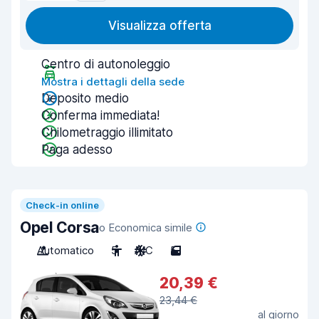
Visualizza offerta
Centro di autonoleggio
Mostra i dettagli della sede
Deposito medio
Conferma immediata!
Chilometraggio illimitato
Paga adesso
Check-in online
Opel Corsa
o Economica simile
Automatico
5
A/C
5
20,39 €
23,44 €
al giorno