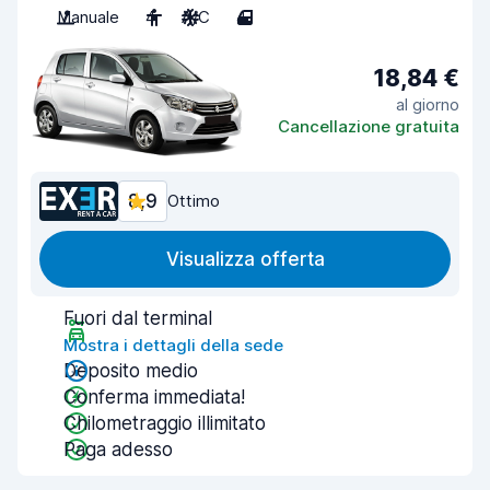
Manuale
4
A/C
4
18,84 €
al giorno
Cancellazione gratuita
8,9
Ottimo
Visualizza offerta
Fuori dal terminal
Mostra i dettagli della sede
Deposito medio
Conferma immediata!
Chilometraggio illimitato
Paga adesso