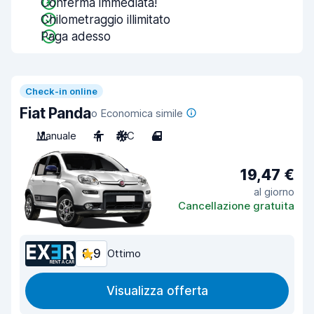
Conferma immediata!
Chilometraggio illimitato
Paga adesso
Check-in online
Fiat Panda
o Economica simile
Manuale
4
A/C
4
19,47 €
al giorno
Cancellazione gratuita
8,9
Ottimo
Visualizza offerta