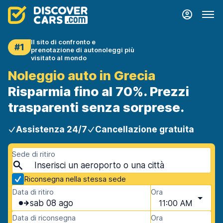
Il sito di confronto e
#1
prenotazione di autonoleggi più
visitato al mondo
Noleggio auto in Grecia
Risparmia fino al 70%. Prezzi
trasparenti senza sorprese.
Assistenza 24/7
Cancellazione gratuita
Sede di ritiro
Riconsegna nella stessa sede
Data di ritiro
Ora
sab 08 ago
11:00 AM
Data di riconsegna
Ora