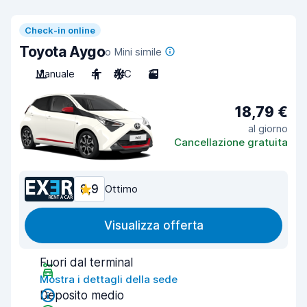
Check-in online
Toyota Aygo
o Mini simile
Manuale
4
A/C
3
18,79 €
al giorno
Cancellazione gratuita
8,9
Ottimo
Visualizza offerta
Fuori dal terminal
Mostra i dettagli della sede
Deposito medio