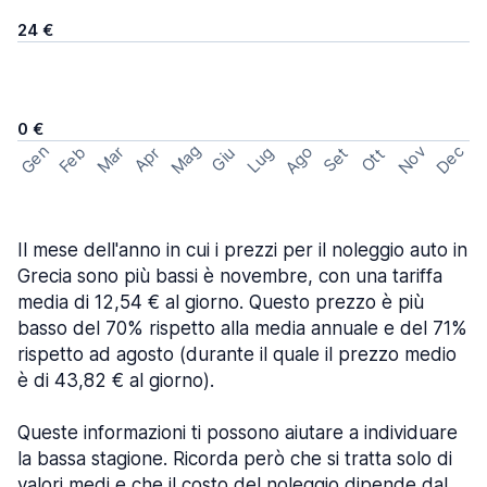
24 €
0 €
Mag
Gen
Ago
Nov
Dec
Feb
Mar
Lug
Apr
Set
Giu
Ott
Il mese dell'anno in cui i prezzi per il noleggio auto in
Grecia sono più bassi è novembre, con una tariffa
media di 12,54 € al giorno. Questo prezzo è più
basso del 70% rispetto alla media annuale e del 71%
rispetto ad agosto (durante il quale il prezzo medio
è di 43,82 € al giorno).
Queste informazioni ti possono aiutare a individuare
la bassa stagione. Ricorda però che si tratta solo di
valori medi e che il costo del noleggio dipende dal