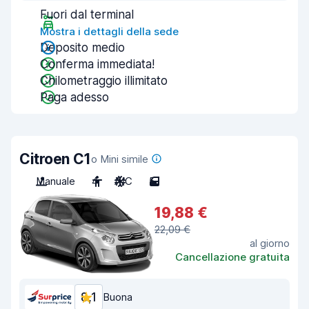
Fuori dal terminal
Mostra i dettagli della sede
Deposito medio
Conferma immediata!
Chilometraggio illimitato
Paga adesso
Citroen C1
o Mini simile
Manuale
4
A/C
5
19,88 €
22,09 €
al giorno
Cancellazione gratuita
8,1
Buona