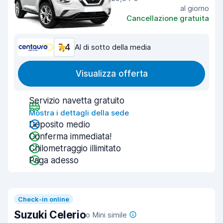
al giorno
Cancellazione gratuita
7,4
Al di sotto della media
Visualizza offerta
Servizio navetta gratuito
Mostra i dettagli della sede
Deposito medio
Conferma immediata!
Chilometraggio illimitato
Paga adesso
Check-in online
Suzuki Celerio
o Mini simile