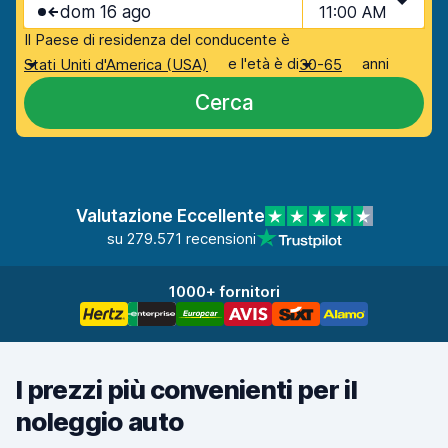
dom 16 ago
11:00 AM
Il Paese di residenza del conducente è
e l'età è di
anni
Stati Uniti d'America (USA)
30-65
Cerca
Valutazione Eccellente
su 279.571 recensioni
1000+ fornitori
I prezzi più convenienti per il
noleggio auto