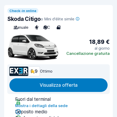
Check-in online
Skoda Citigo
o Mini d'élite simile
Manuale
4
A/C
4
18,89 €
al giorno
Cancellazione gratuita
8,9
Ottimo
Visualizza offerta
Fuori dal terminal
Mostra i dettagli della sede
Deposito medio