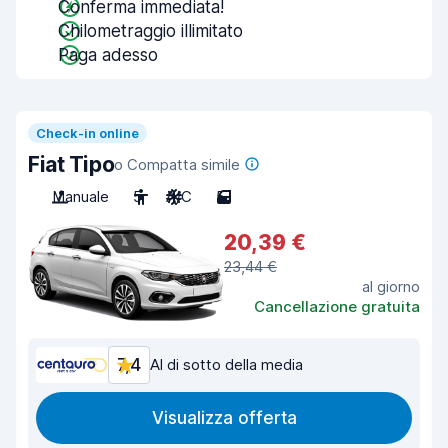
Conferma immediata!
Chilometraggio illimitato
Paga adesso
Check-in online
Fiat Tipo
o Compatta simile
Manuale
5
A/C
5
20,39 €
23,44 €
al giorno
Cancellazione gratuita
7,4
Al di sotto della media
Visualizza offerta