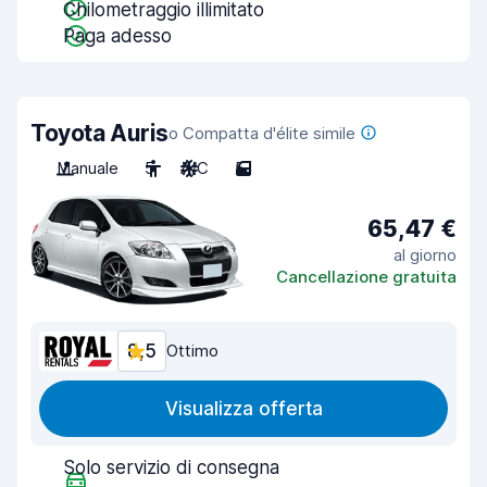
Chilometraggio illimitato
Paga adesso
Toyota Auris
o Compatta d'élite simile
Manuale
5
A/C
5
65,47 €
al giorno
Cancellazione gratuita
8,5
Ottimo
Visualizza offerta
Solo servizio di consegna