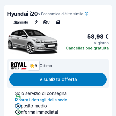
Hyundai i20
o Economica d'élite simile
Manuale
5
A/C
5
58,98 €
al giorno
Cancellazione gratuita
8,5
Ottimo
Visualizza offerta
Solo servizio di consegna
Mostra i dettagli della sede
Deposito medio
Conferma immediata!