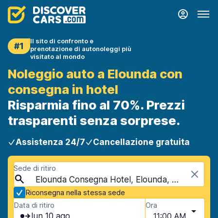
Il sito di confronto e
#1
prenotazione di autonoleggi più
visitato al mondo
Noleggio auto a Elounda con
consegna in hotel
Risparmia fino al 70%. Prezzi
trasparenti senza sorprese.
Assistenza 24/7
Cancellazione gratuita
Sede di ritiro
Elounda Consegna Hotel, Elounda, Creta
Riconsegna nella stessa sede
Data di ritiro
Ora
lun 10 ago
11:00 AM