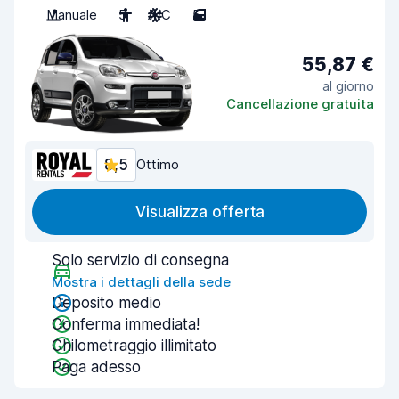
Manuale
5
A/C
5
55,87 €
al giorno
Cancellazione gratuita
8,5
Ottimo
Visualizza offerta
Solo servizio di consegna
Mostra i dettagli della sede
Deposito medio
Conferma immediata!
Chilometraggio illimitato
Paga adesso