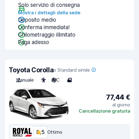
Solo servizio di consegna
Mostra i dettagli della sede
Deposito medio
Conferma immediata!
Chilometraggio illimitato
Paga adesso
Toyota Corolla
o Standard simile
Manuale
5
A/C
4
77,44 €
al giorno
Cancellazione gratuita
8,5
Ottimo