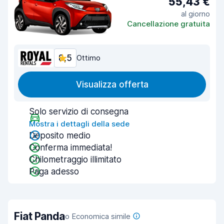
55,43 €
al giorno
Cancellazione gratuita
8,5
Ottimo
Visualizza offerta
Solo servizio di consegna
Mostra i dettagli della sede
Deposito medio
Conferma immediata!
Chilometraggio illimitato
Paga adesso
Fiat Panda
o Economica simile