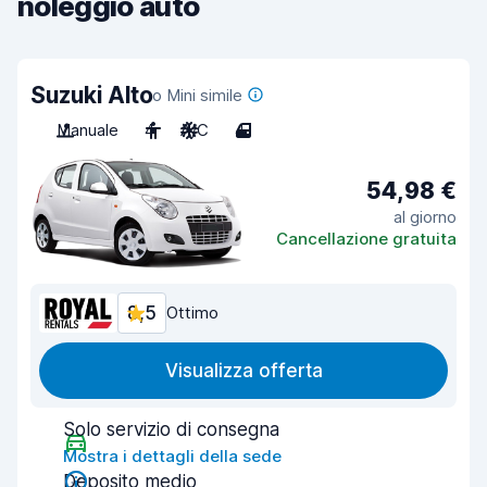
noleggio auto
Suzuki Alto
o Mini simile
Manuale
4
A/C
4
54,98 €
al giorno
Cancellazione gratuita
8,5
Ottimo
Visualizza offerta
Solo servizio di consegna
Mostra i dettagli della sede
Deposito medio