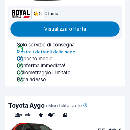
8,5
Ottimo
Visualizza offerta
Solo servizio di consegna
Mostra i dettagli della sede
Deposito medio
Conferma immediata!
Chilometraggio illimitato
Paga adesso
Toyota Aygo
o Mini d'élite simile
Manuale
4
A/C
4