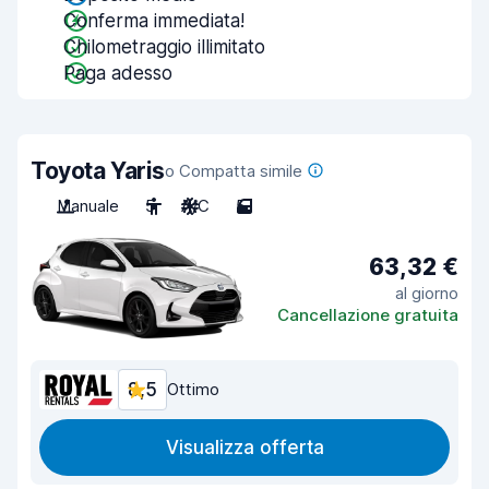
Conferma immediata!
Chilometraggio illimitato
Paga adesso
Toyota Yaris
o Compatta simile
Manuale
5
A/C
5
63,32 €
al giorno
Cancellazione gratuita
8,5
Ottimo
Visualizza offerta