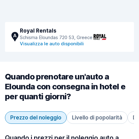
Royal Rentals
A
Schisma Eloundas 720 53, Greece
Visualizza le auto disponibili
Quando prenotare un'auto a
Elounda con consegna in hotel e
per quanti giorni?
Prezzo del noleggio
Livello di popolarità
Du
Quando i prezzi per il noleggio auto a