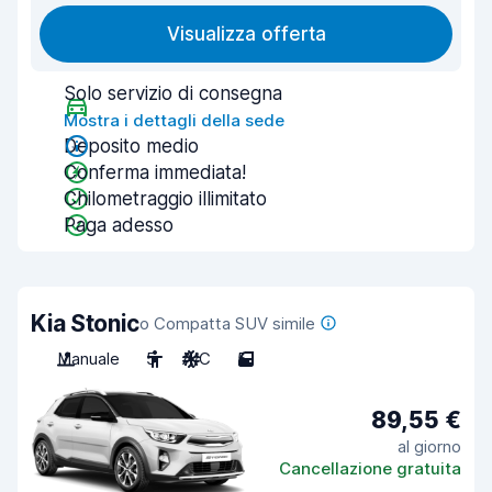
Visualizza offerta
Solo servizio di consegna
Mostra i dettagli della sede
Deposito medio
Conferma immediata!
Chilometraggio illimitato
Paga adesso
Kia Stonic
o Compatta SUV simile
Manuale
5
A/C
5
89,55 €
al giorno
Cancellazione gratuita