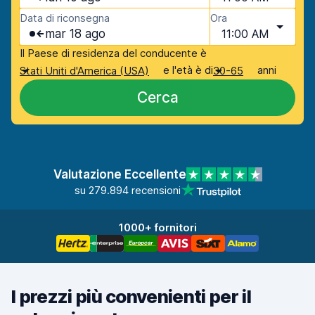
Data di riconsegna
Ora
mar 18 ago
11:00 AM
Il Paese di residenza del conducente è
e l'età è di
anni
Stati Uniti d'America (USA)
30-65
Cerca
Valutazione Eccellente
su 279.894 recensioni
1000+ fornitori
I prezzi più convenienti per il