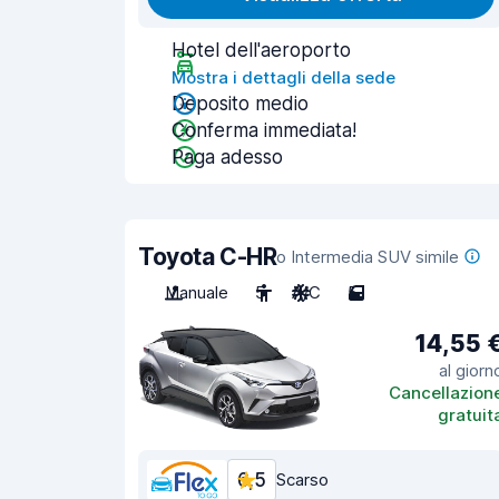
Hotel dell'aeroporto
Mostra i dettagli della sede
Deposito medio
Conferma immediata!
Paga adesso
Toyota C-HR
o Intermedia SUV simile
Manuale
5
A/C
5
14,55 
al giorn
Cancellazion
gratuit
6,5
Scarso