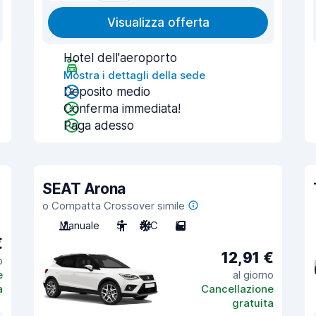
Visualizza offerta
Hotel dell'aeroporto
Mostra i dettagli della sede
Deposito medio
Conferma immediata!
Paga adesso
SEAT Arona
o Compatta Crossover simile
Manuale
5
A/C
5
€
12,91 €
o
e
al giorno
a
Cancellazione
gratuita