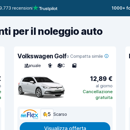
9.773 recensioni
1000+ fo
nti per il noleggio auto
Volkswagen Golf
o Compatta simile
Manuale
5
A/C
5
€
12,89 €
o
al giorno
e
Cancellazione
a
gratuita
6,5
Scarso
Visualizza offerta