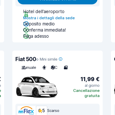
Hotel dell'aeroporto
Mostra i dettagli della sede
Deposito medio
Conferma immediata!
Paga adesso
Fiat 500
o Mini simile
Manuale
4
A/C
3
€
11,99 €
o
al giorno
e
Cancellazione
a
gratuita
6,5
Scarso