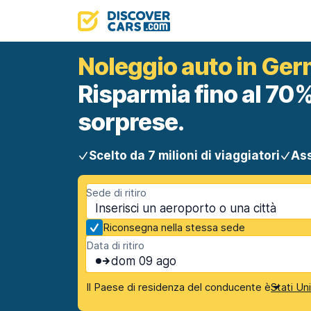
Noleggio auto in Ge
Risparmia fino al 70%
sorprese.
Scelto da 7 milioni di viaggiatori
Ass
Sede di ritiro
Riconsegna nella stessa sede
Data di ritiro
dom 09 ago
Il Paese di residenza del conducente è
Stati Un