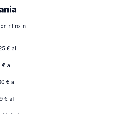
ania
n ritiro in
25 € al
 € al
60 € al
9 € al