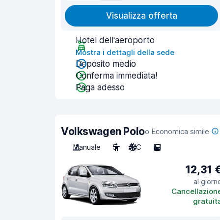
Visualizza offerta
Hotel dell'aeroporto
Mostra i dettagli della sede
Deposito medio
Conferma immediata!
Paga adesso
Volkswagen Polo
o Economica simile
Manuale
5
A/C
5
12,31 
al giorn
Cancellazion
gratuit