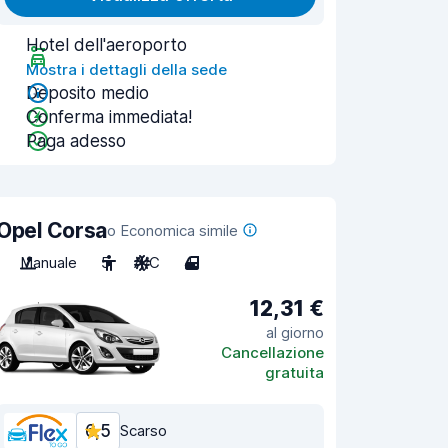
Hotel dell'aeroporto
Mostra i dettagli della sede
Deposito medio
Conferma immediata!
Paga adesso
Opel Corsa
o Economica simile
Manuale
5
A/C
4
12,31 €
al giorno
Cancellazione
gratuita
6,5
Scarso