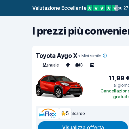
Valutazione Eccellente
su 27
I prezzi più convenie
Toyota Aygo X
o Mini simile
Manuale
4
A/C
5
11,99 
al giorn
Cancellazion
gratuit
6,5
Scarso
Visualizza offerta