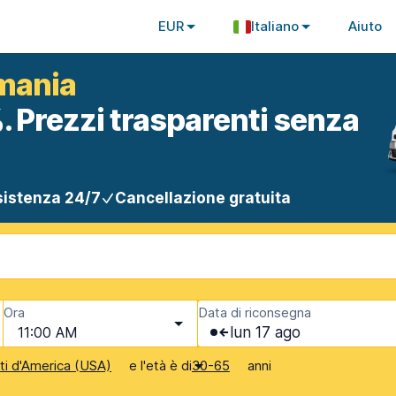
EUR
Italiano
Aiuto
rmania
. Prezzi trasparenti senza
istenza 24/7
Cancellazione gratuita
Ora
Data di riconsegna
11:00 AM
lun 17 ago
e l'età è di
anni
iti d'America (USA)
30-65