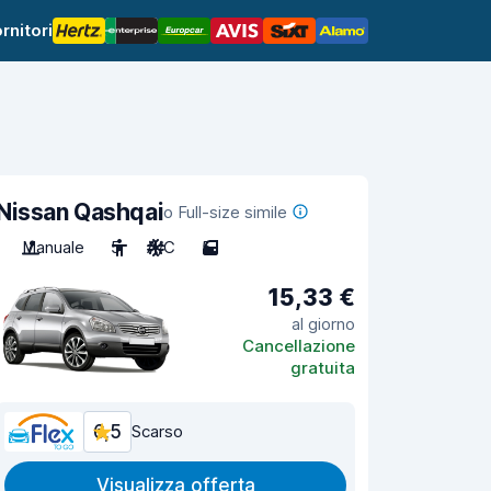
rnitori
Nissan Qashqai
o Full-size simile
Manuale
5
A/C
5
15,33 €
al giorno
Cancellazione
gratuita
6,5
Scarso
Visualizza offerta