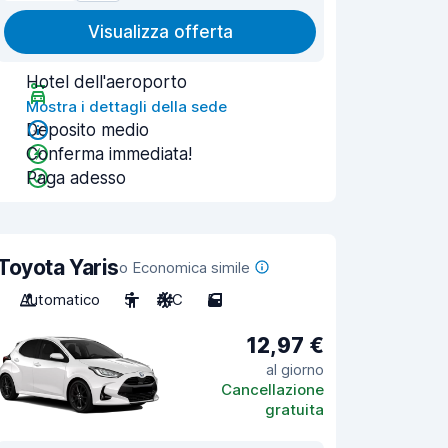
Visualizza offerta
Hotel dell'aeroporto
Mostra i dettagli della sede
Deposito medio
Conferma immediata!
Paga adesso
Toyota Yaris
o Economica simile
Automatico
5
A/C
5
12,97 €
al giorno
Cancellazione
gratuita