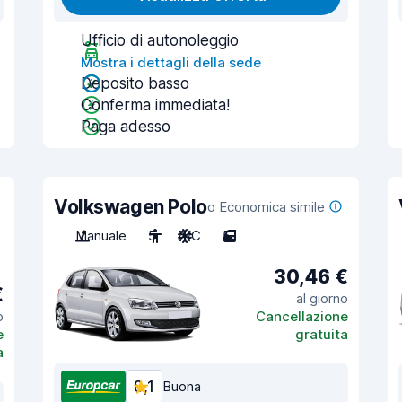
Ufficio di autonoleggio
Mostra i dettagli della sede
Deposito basso
Conferma immediata!
Paga adesso
Volkswagen Polo
o Economica simile
Manuale
5
A/C
5
30,46 €
€
al giorno
o
Cancellazione
e
gratuita
a
8,1
Buona