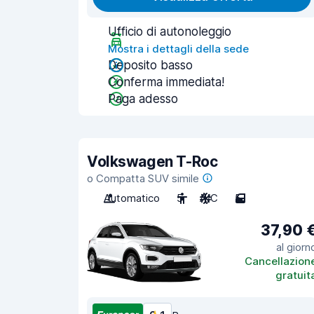
Ufficio di autonoleggio
Mostra i dettagli della sede
Deposito basso
Conferma immediata!
Paga adesso
Volkswagen T-Roc
o Compatta SUV simile
Automatico
5
A/C
5
37,90 
al giorn
Cancellazion
gratuit