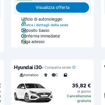
Visualizza offerta
Ufficio di autonoleggio
Mostra i dettagli della sede
Deposito basso
Conferma immediata!
Paga adesso
Hyundai i30
o Compatta simile
Automatico
5
A/C
5
€
35,82 €
o
al giorno
e
Cancellazione
a
gratuita