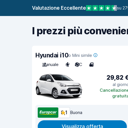
Valutazione Eccellente
su 27
I prezzi più convenie
Hyundai i10
o Mini simile
Manuale
4
A/C
4
29,82 
al giorn
Cancellazion
gratuit
8,1
Buona
Visualizza offerta