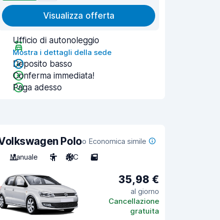
Visualizza offerta
Ufficio di autonoleggio
Mostra i dettagli della sede
Deposito basso
Conferma immediata!
Paga adesso
Volkswagen Polo
o Economica simile
Manuale
5
A/C
5
35,98 €
al giorno
Cancellazione
gratuita