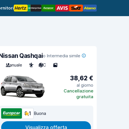
rnitori
Nissan Qashqai
o Intermedia simile
Manuale
5
A/C
5
38,62 €
al giorno
Cancellazione
gratuita
8,1
Buona
Visualizza offerta