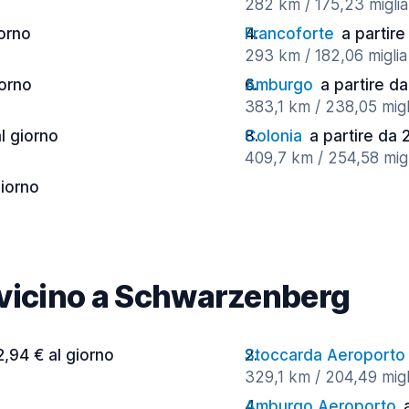
282 km / 175,23 miglia
iorno
Francoforte
a partire
293 km / 182,06 miglia
iorno
Amburgo
a partire da
383,1 km / 238,05 migl
al giorno
Colonia
a partire da 
409,7 km / 254,58 migl
giorno
à vicino a Schwarzenberg
2,94 € al giorno
Stoccarda Aeroporto
329,1 km / 204,49 migl
Amburgo Aeroporto