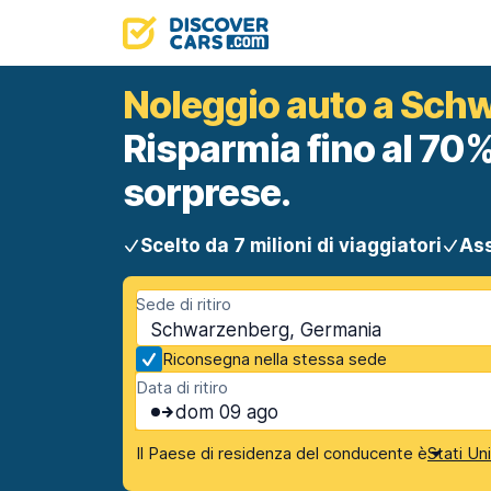
Noleggio auto a Sch
Risparmia fino al 70%
sorprese.
Scelto da 7 milioni di viaggiatori
Ass
Sede di ritiro
Schwarzenberg, Germania
Riconsegna nella stessa sede
Data di ritiro
dom 09 ago
Il Paese di residenza del conducente è
Stati Un