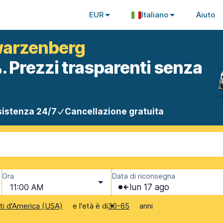
EUR
Italiano
Aiuto
warzenberg
. Prezzi trasparenti senza
istenza 24/7
Cancellazione gratuita
Ora
Data di riconsegna
11:00 AM
lun 17 ago
e l'età è di
anni
iti d'America (USA)
30-65