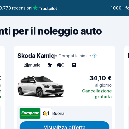
9.773 recensioni
1000+ fo
nti per il noleggio auto
Skoda Kamiq
o Compatta simile
Manuale
5
A/C
5
€
34,10 €
o
al giorno
e
Cancellazione
a
gratuita
8,1
Buona
Visualizza offerta