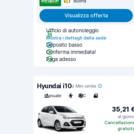
8,1
Buona
Visualizza offerta
Ufficio di autonoleggio
Mostra i dettagli della sede
Deposito basso
Conferma immediata!
Paga adesso
Hyundai i10
o Mini simile
Manuale
4
A/C
4
35,21 
al giorn
Cancellazion
gratuit