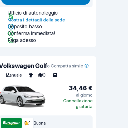
Ufficio di autonoleggio
Mostra i dettagli della sede
Deposito basso
Conferma immediata!
Paga adesso
Volkswagen Golf
o Compatta simile
Manuale
5
A/C
5
34,46 €
al giorno
Cancellazione
gratuita
8,1
Buona