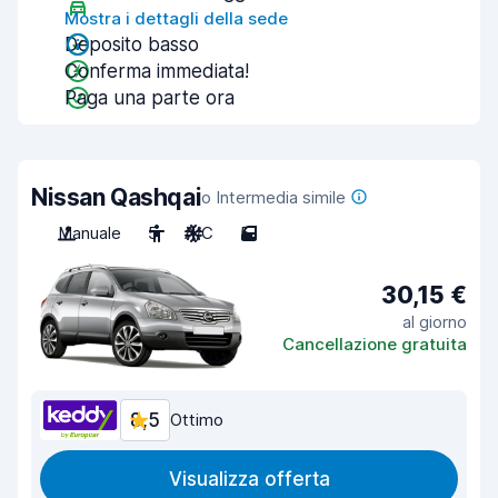
Mostra i dettagli della sede
Deposito basso
Conferma immediata!
Paga una parte ora
Nissan Qashqai
o Intermedia simile
Manuale
5
A/C
5
30,15 €
al giorno
Cancellazione gratuita
8,5
Ottimo
Visualizza offerta