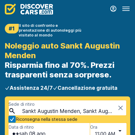
Il sito di confronto e
#1
prenotazione di autonoleggi più
visitato al mondo
Noleggio auto Sankt Augustin
Menden
Risparmia fino al 70%. Prezzi
trasparenti senza sorprese.
Assistenza 24/7
Cancellazione gratuita
Sede di ritiro
Sankt Augustin Menden, Sankt Augustin, Germania
Riconsegna nella stessa sede
Data di ritiro
Ora
sab 08 ago
11:00 AM