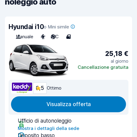
noleggio auto
Hyundai i10
o Mini simile
Manuale
4
A/C
4
25,18 €
al giorno
Cancellazione gratuita
8,5
Ottimo
Visualizza offerta
Ufficio di autonoleggio
Mostra i dettagli della sede
Deposito basso