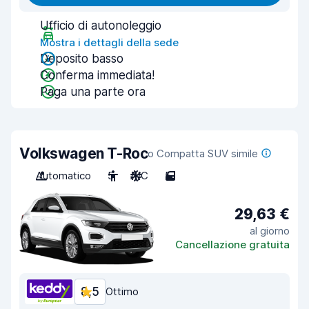
Ufficio di autonoleggio
Mostra i dettagli della sede
Deposito basso
Conferma immediata!
Paga una parte ora
Volkswagen T-Roc
o Compatta SUV simile
Automatico
5
A/C
5
29,63 €
al giorno
Cancellazione gratuita
8,5
Ottimo