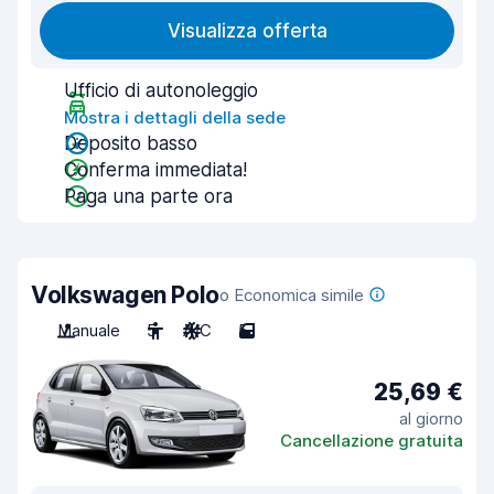
Visualizza offerta
Ufficio di autonoleggio
Mostra i dettagli della sede
Deposito basso
Conferma immediata!
Paga una parte ora
Volkswagen Polo
o Economica simile
Manuale
5
A/C
5
25,69 €
al giorno
Cancellazione gratuita