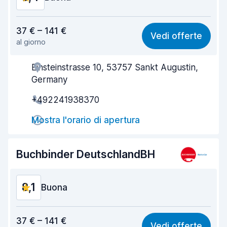
Rapporto qualità-prezzo
8,4
37 € – 141 €
Vedi offerte
al giorno
Facile da trovare
8,2
Einsteinstrasse 10, 53757 Sankt Augustin,
Gentilezza degli agenti
8,3
Germany
Rapidità del ritiro
8,0
+492241938370
Rapidità della riconsegna
8,2
Mostra l'orario di apertura
Pulizia del veicolo
8,9
Buchbinder DeutschlandBH
Condizioni dell'auto
8,9
8,1
Buona
Rapporto qualità-prezzo
8,2
37 € – 141 €
Vedi offerte