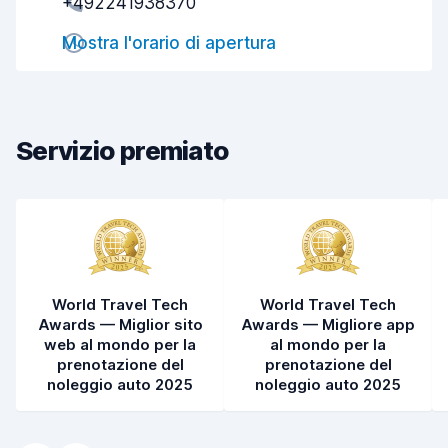
+492241938370
Rapidità del ritiro
8,0
Mostra l'orario di apertura
Rapidità della riconsegna
8,2
Pulizia del veicolo
8,4
Condizioni dell'auto
8,5
Servizio premiato
World Travel Tech
World Travel Tech
Awards — Miglior sito
Awards — Migliore app
web al mondo per la
al mondo per la
prenotazione del
prenotazione del
noleggio auto 2025
noleggio auto 2025