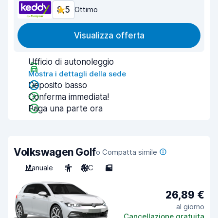
8,5
Ottimo
Visualizza offerta
Ufficio di autonoleggio
Mostra i dettagli della sede
Deposito basso
Conferma immediata!
Paga una parte ora
Volkswagen Golf
o Compatta simile
Manuale
5
A/C
5
26,89 €
al giorno
Cancellazione gratuita