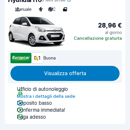
Manuale
4
A/C
4
28,96 €
al giorno
Cancellazione gratuita
8,1
Buona
Visualizza offerta
Ufficio di autonoleggio
Mostra i dettagli della sede
Deposito basso
Conferma immediata!
Paga adesso