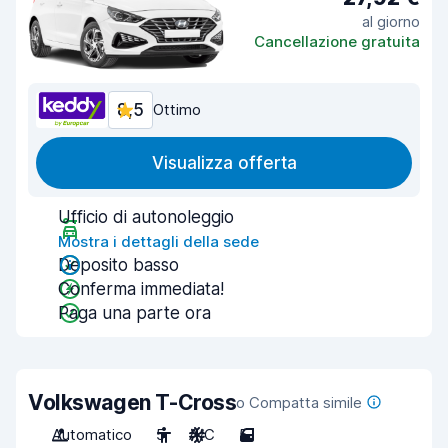
al giorno
Cancellazione gratuita
8,5
Ottimo
Visualizza offerta
Ufficio di autonoleggio
Mostra i dettagli della sede
Deposito basso
Conferma immediata!
Paga una parte ora
Volkswagen T-Cross
o Compatta simile
Automatico
5
A/C
5