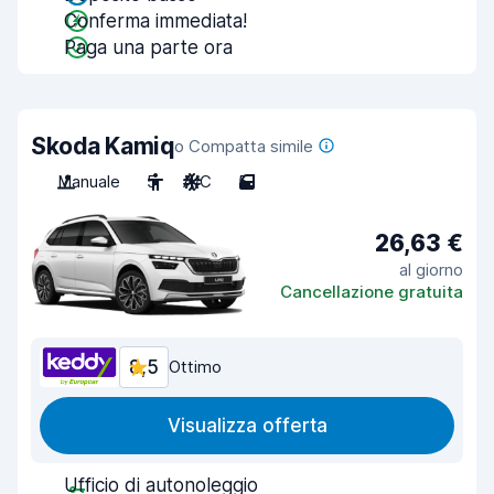
Conferma immediata!
Paga una parte ora
Skoda Kamiq
o Compatta simile
Manuale
5
A/C
5
26,63 €
al giorno
Cancellazione gratuita
8,5
Ottimo
Visualizza offerta
Ufficio di autonoleggio