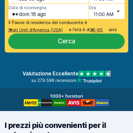
Data di riconsegna
Ora
dom 16 ago
11:00 AM
Il Paese di residenza del conducente è
e l'età è di
anni
Stati Uniti d'America (USA)
30-65
Cerca
Valutazione Eccellente
su 279.598 recensioni
1000+ fornitori
I prezzi più convenienti per il