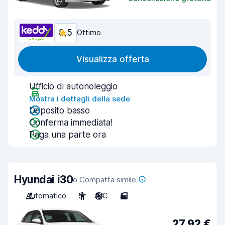
8,5
Ottimo
Visualizza offerta
Ufficio di autonoleggio
Mostra i dettagli della sede
Deposito basso
Conferma immediata!
Paga una parte ora
Hyundai i30
o Compatta simile
Automatico
5
A/C
5
27,92 €