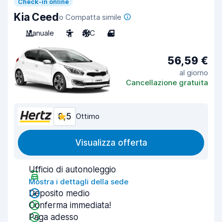
Check-in online
Kia Ceed
o Compatta simile
Manuale
5
A/C
4
56,59 €
al giorno
Cancellazione gratuita
8,5
Ottimo
Visualizza offerta
Ufficio di autonoleggio
Mostra i dettagli della sede
Deposito medio
Conferma immediata!
Paga adesso