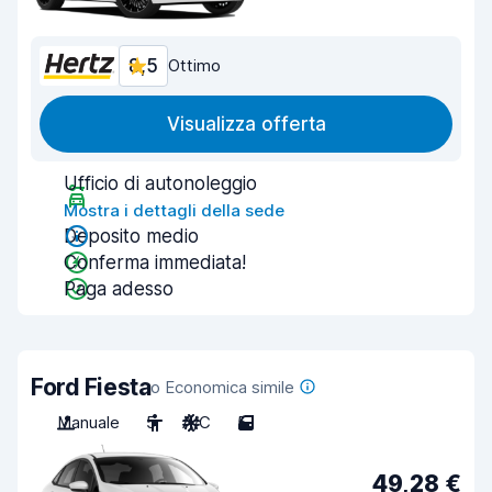
8,5
Ottimo
Visualizza offerta
Ufficio di autonoleggio
Mostra i dettagli della sede
Deposito medio
Conferma immediata!
Paga adesso
Ford Fiesta
o Economica simile
Manuale
5
A/C
5
49,28 €