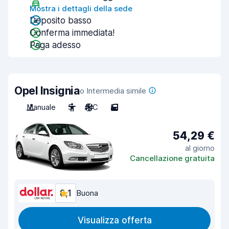
Mostra i dettagli della sede
Deposito basso
Conferma immediata!
Paga adesso
Opel Insignia
o Intermedia simile
Manuale
5
A/C
5
54,29 €
al giorno
Cancellazione gratuita
8,1
Buona
Visualizza offerta