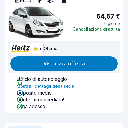
Manuale
5
A/C
2
54,57 €
al giorno
Cancellazione gratuita
8,5
Ottimo
Visualizza offerta
Ufficio di autonoleggio
Mostra i dettagli della sede
Deposito medio
Conferma immediata!
Paga adesso