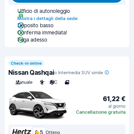
Ufficio di autonoleggio
Mostra i dettagli della sede
Deposito basso
Conferma immediata!
Paga adesso
Check-in online
Nissan Qashqai
o Intermedia SUV simile
Manuale
5
A/C
4
61,22 €
al giorno
Cancellazione gratuita
8,5
Ottimo