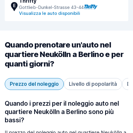
Thrifty
E
Gottlieb-Dunkel-Strasse 43-44
Visualizza le auto disponibili
Quando prenotare un'auto nel
quartiere Neukölln a Berlino e per
quanti giorni?
Prezzo del noleggio
Livello di popolarità
Du
Quando i prezzi per il noleggio auto nel
quartiere Neukölln a Berlino sono più
bassi?
Il prezzo del noleggio auto nel quartiere Neukölln a