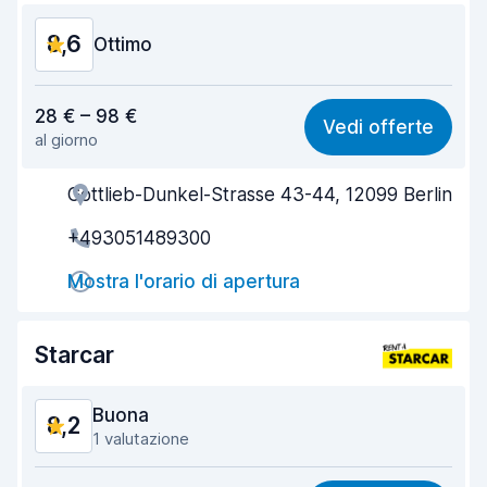
8,6
Ottimo
Rapporto qualità-prezzo
8,6
28 € – 98 €
Vedi offerte
al giorno
Facile da trovare
8,2
Gottlieb-Dunkel-Strasse 43-44, 12099 Berlin
Gentilezza degli agenti
8,5
+493051489300
Rapidità del ritiro
8,0
Mostra l'orario di apertura
Rapidità della riconsegna
8,2
Pulizia del veicolo
9,2
Starcar
Condizioni dell'auto
9,3
Buona
8,2
1 valutazione
Rapporto qualità-prezzo
7,9