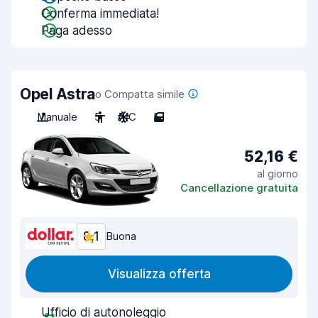
Conferma immediata!
Paga adesso
Opel Astra
o Compatta simile
Manuale
5
A/C
5
52,16 €
al giorno
Cancellazione gratuita
8,1
Buona
Visualizza offerta
Ufficio di autonoleggio