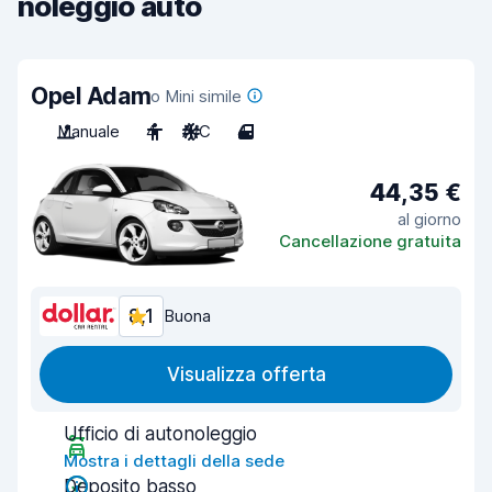
noleggio auto
Opel Adam
o Mini simile
Manuale
4
A/C
4
44,35 €
al giorno
Cancellazione gratuita
8,1
Buona
Visualizza offerta
Ufficio di autonoleggio
Mostra i dettagli della sede
Deposito basso