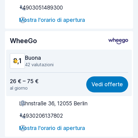
+4903051489300
Rapidità del ritiro
8,0
Mostra l'orario di apertura
Rapidità della riconsegna
8,2
Pulizia del veicolo
8,6
WheeGo
Condizioni dell'auto
8,7
Buona
8,1
42 valutazioni
Rapporto qualità-prezzo
7,4
26 € – 75 €
Vedi offerte
al giorno
Facile da trovare
8,6
Lahnstraße 36, 12055 Berlin
Gentilezza degli agenti
7,7
+4930206137802
Rapidità del ritiro
8,7
Mostra l'orario di apertura
Rapidità della riconsegna
9,2