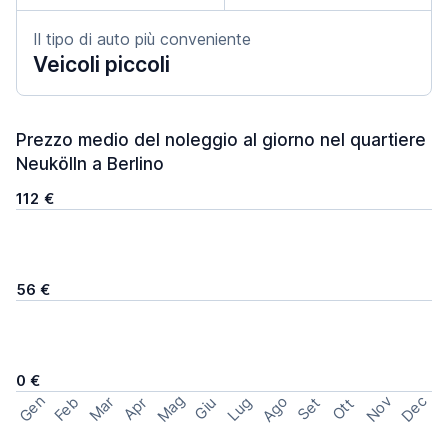
Il tipo di auto più conveniente
Veicoli piccoli
Prezzo medio del noleggio al giorno nel quartiere
Neukölln a Berlino
112 €
56 €
0 €
Mag
Gen
Ago
Nov
Dec
Feb
Mar
Lug
Apr
Set
Giu
Ott