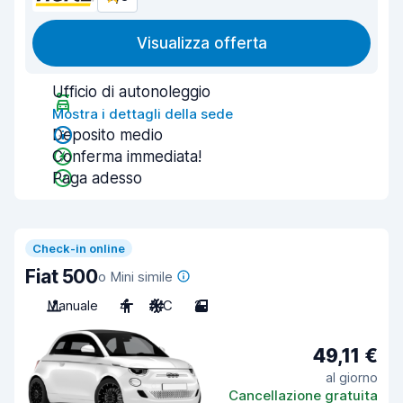
Visualizza offerta
Ufficio di autonoleggio
Mostra i dettagli della sede
Deposito medio
Conferma immediata!
Paga adesso
Check-in online
Fiat 500
o Mini simile
Manuale
4
A/C
2
49,11 €
al giorno
Cancellazione gratuita