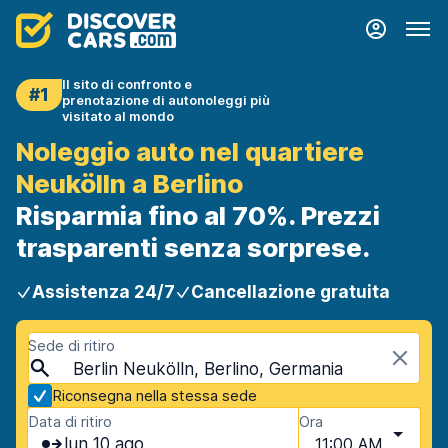
Il sito di confronto e
#1
prenotazione di autonoleggi più
visitato al mondo
Noleggio auto nel quartiere
Neukölln a Berlino
Risparmia fino al 70%. Prezzi
trasparenti senza sorprese.
Assistenza 24/7
Cancellazione gratuita
Sede di ritiro
Berlin Neukölln, Berlino, Germania
Riconsegna nella stessa sede
Data di ritiro
Ora
lun 10 ago
11:00 AM