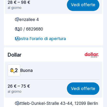
28 € – 98 €
Vedi offerte
al giorno
Facile da trovare
8,2
Grenzallee 4
Gentilezza degli agenti
7,9
030 / 6829680
Rapidità del ritiro
8,0
Mostra l'orario di apertura
Rapidità della riconsegna
8,2
Pulizia del veicolo
8,4
Dollar
Condizioni dell'auto
8,4
8,2
Buona
Rapporto qualità-prezzo
7,7
26 € – 75 €
Vedi offerte
al giorno
Facile da trovare
8,2
Gottlieb-Dunkel-Straße 43-44, 12099 Berlin
Gentilezza degli agenti
7,8