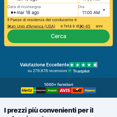
Data di riconsegna
Ora
mar 18 ago
11:00 AM
Il Paese di residenza del conducente è
e l'età è di
anni
Stati Uniti d'America (USA)
30-65
Cerca
Valutazione Eccellente
su 279.878 recensioni
1000+ fornitori
I prezzi più convenienti per il