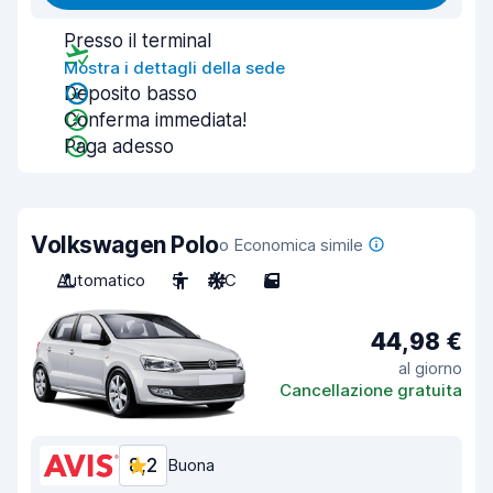
Presso il terminal
Mostra i dettagli della sede
Deposito basso
Conferma immediata!
Paga adesso
Volkswagen Polo
o Economica simile
Automatico
5
A/C
5
44,98 €
al giorno
Cancellazione gratuita
8,2
Buona