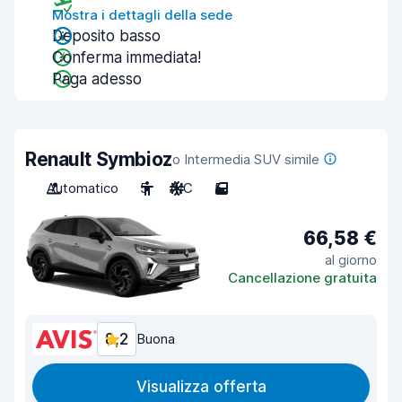
Mostra i dettagli della sede
Deposito basso
Conferma immediata!
Paga adesso
Renault Symbioz
o Intermedia SUV simile
Automatico
5
A/C
5
66,58 €
al giorno
Cancellazione gratuita
8,2
Buona
Visualizza offerta