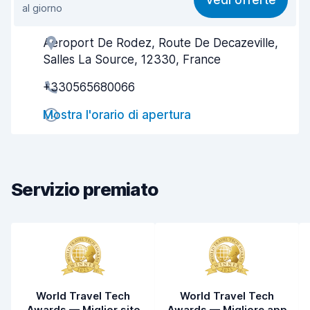
Vedi offerte
al giorno
Facile da trovare
8,3
Aeroport De Rodez, Route De Decazeville,
Gentilezza degli agenti
8,3
Salles La Source, 12330, France
Rapidità del ritiro
8,1
+330565680066
Rapidità della riconsegna
8,4
Mostra l'orario di apertura
Pulizia del veicolo
8,5
Condizioni dell'auto
8,6
Servizio premiato
World Travel Tech
World Travel Tech
Awards — Miglior sito
Awards — Migliore app