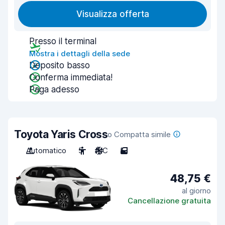
Visualizza offerta
Presso il terminal
Mostra i dettagli della sede
Deposito basso
Conferma immediata!
Paga adesso
Toyota Yaris Cross
o Compatta simile
Automatico
5
A/C
5
48,75 €
al giorno
Cancellazione gratuita