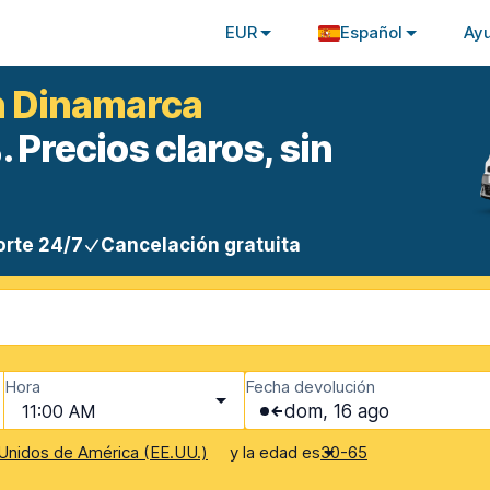
EUR
Español
Ay
en Dinamarca
 Precios claros, sin
rte 24/7
Cancelación gratuita
Hora
Fecha devolución
11:00 AM
dom, 16 ago
y la edad es
Unidos de América (EE.UU.)
30-65