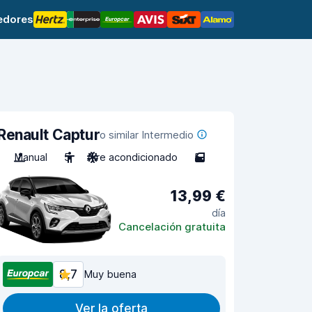
edores
Renault Captur
o similar Intermedio
Manual
5
Aire acondicionado
5
13,99 €
día
Cancelación gratuita
8,7
Muy buena
Ver la oferta