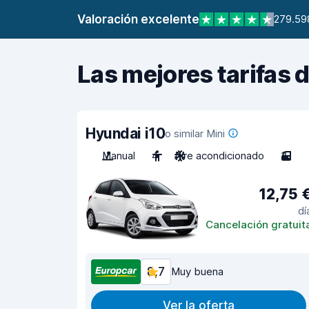
Valoración excelente
279.59
Las mejores tarifas 
Hyundai i10
o similar Mini
Manual
4
Aire acondicionado
3
12,75 
dí
Cancelación gratuit
8,7
Muy buena
Ver la oferta