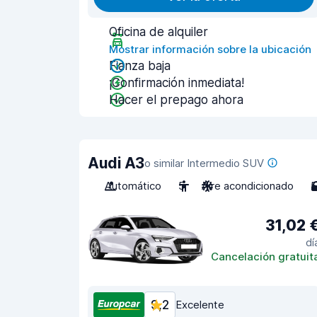
Oficina de alquiler
Mostrar información sobre la ubicación
Fianza baja
¡Confirmación inmediata!
Hacer el prepago ahora
Audi A3
o similar Intermedio SUV
Automático
5
Aire acondicionado
5
31,02 
dí
Cancelación gratuit
9,2
Excelente