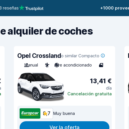
8 reseñas
+1000 prove
de alquiler de coches
Opel Crossland
o similar Compacto
Manual
5
Aire acondicionado
4
€
13,41 €
a
día
a
Cancelación gratuita
8,7
Muy buena
Ver la oferta