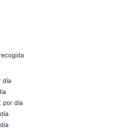
 recogida
 día
día
 por día
día
día