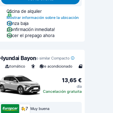
Oficina de alquiler
Mostrar información sobre la ubicación
Fianza baja
¡Confirmación inmediata!
Hacer el prepago ahora
Hyundai Bayon
o similar Compacto
Automático
5
Aire acondicionado
4
13,65 €
día
Cancelación gratuita
8,7
Muy buena