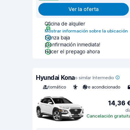
Ver la oferta
Oficina de alquiler
Mostrar información sobre la ubicación
Fianza baja
¡Confirmación inmediata!
Hacer el prepago ahora
Hyundai Kona
o similar Intermedio
Automático
5
Aire acondicionado
5
14,36 
dí
Cancelación gratuit