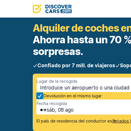
Alquiler de coches 
Ahorra hasta un 70 %.
sorpresas.
Confiado por 7 mill. de viajeros
Sopo
Lugar de la recogida
Devolución en el mismo lugar
Fecha recogida
sáb, 08 ago
El país de residencia del conductor es
Estados 