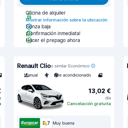
Oficina de alquiler
Mostrar información sobre la ubicación
Fianza baja
¡Confirmación inmediata!
Hacer el prepago ahora
Renault Clio
o similar Económico
Manual
4
Aire acondicionado
4
€
13,02 €
a
día
a
Cancelación gratuita
8,7
Muy buena