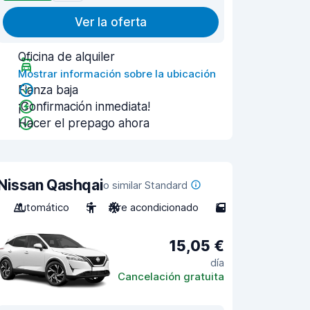
Ver la oferta
Oficina de alquiler
Mostrar información sobre la ubicación
Fianza baja
¡Confirmación inmediata!
Hacer el prepago ahora
Nissan Qashqai
o similar Standard
Automático
5
Aire acondicionado
5
15,05 €
día
Cancelación gratuita