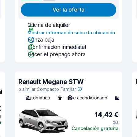
Ver la oferta
Oficina de alquiler
Mostrar información sobre la ubicación
Fianza baja
¡Confirmación inmediata!
Hacer el prepago ahora
Renault Megane STW
o similar Compacto Familiar
Automático
5
Aire acondicionado
5
€
14,42 €
a
a
día
Cancelación gratuita