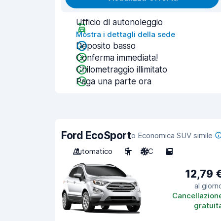
Ufficio di autonoleggio
Mostra i dettagli della sede
Deposito basso
Conferma immediata!
Chilometraggio illimitato
Paga una parte ora
Ford EcoSport
o Economica SUV simile
Automatico
5
A/C
5
12,79 
al giorn
Cancellazion
gratuit