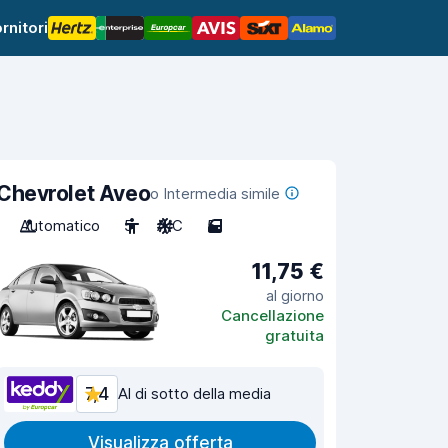
rnitori
Chevrolet Aveo
o Intermedia simile
Automatico
5
A/C
5
11,75 €
al giorno
Cancellazione
gratuita
7,4
Al di sotto della media
Visualizza offerta