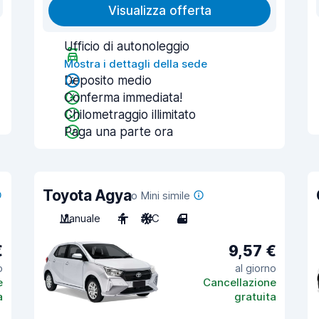
Visualizza offerta
Ufficio di autonoleggio
Mostra i dettagli della sede
Deposito medio
Conferma immediata!
Chilometraggio illimitato
Paga una parte ora
Toyota Agya
o Mini simile
Manuale
4
A/C
4
€
9,57 €
o
al giorno
e
Cancellazione
a
gratuita