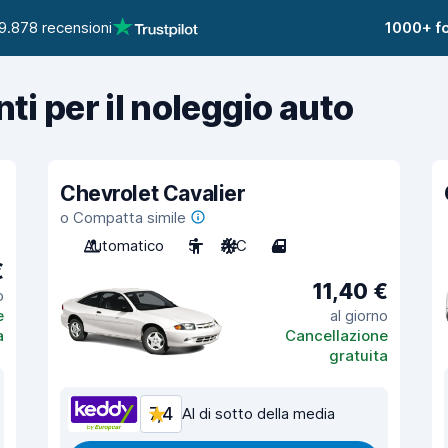
9.878 recensioni
1000+ fo
nti per il noleggio auto
Chevrolet Cavalier
o Compatta simile
Automatico
5
A/C
4
€
11,40 €
o
e
al giorno
a
Cancellazione
gratuita
7,4
Al di sotto della media