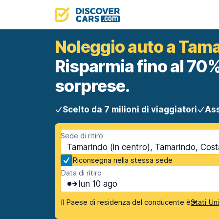
Noleggio auto a Tama
Risparmia fino al 70%
sorprese.
Scelto da 7 milioni di viaggiatori
Ass
Sede di ritiro
Tamarindo (in centro), Tamarindo, Cost
Riconsegna nella stessa sede
Data di ritiro
lun 10 ago
Il Paese di residenza del conducente è
Stati Un