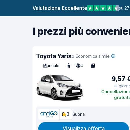
Valutazione Eccellente
su 27
I prezzi più convenie
Toyota Yaris
o Economica simile
Manuale
5
A/C
4
9,57 
al giorn
Cancellazion
gratuit
8,3
Buona
Visualizza offerta