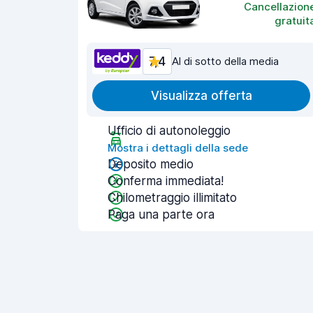
Cancellazion
gratuit
7,4
Al di sotto della media
Visualizza offerta
Ufficio di autonoleggio
Mostra i dettagli della sede
Deposito medio
Conferma immediata!
Chilometraggio illimitato
Paga una parte ora