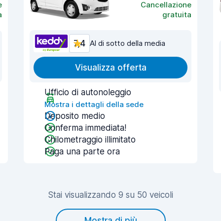
e
Cancellazione
a
gratuita
7,4
Al di sotto della media
Visualizza offerta
Ufficio di autonoleggio
Mostra i dettagli della sede
Deposito medio
Conferma immediata!
Chilometraggio illimitato
Paga una parte ora
Stai visualizzando 9 su 50 veicoli
Mostra di più