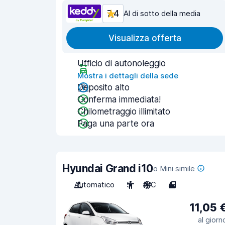
7,4
Al di sotto della media
Visualizza offerta
Ufficio di autonoleggio
Mostra i dettagli della sede
Deposito alto
Conferma immediata!
Chilometraggio illimitato
Paga una parte ora
Hyundai Grand i10
o Mini simile
Automatico
5
A/C
4
11,05 
al giorn