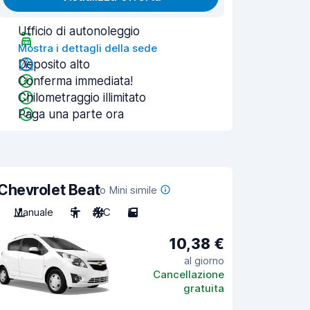
Ufficio di autonoleggio
Mostra i dettagli della sede
Deposito alto
Conferma immediata!
Chilometraggio illimitato
Paga una parte ora
Chevrolet Beat
o Mini simile
Manuale
5
A/C
5
10,38 €
al giorno
Cancellazione
gratuita