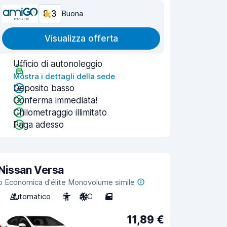
8,3
Buona
Visualizza offerta
Ufficio di autonoleggio
Mostra i dettagli della sede
Deposito basso
Conferma immediata!
Chilometraggio illimitato
Paga adesso
Nissan Versa
o Economica d'élite Monovolume simile
Automatico
5
A/C
5
11,89 €