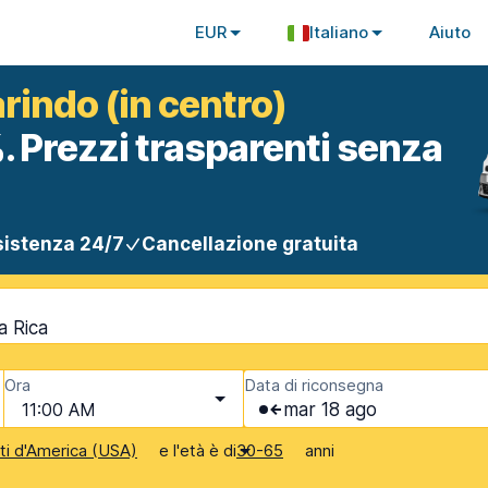
EUR
Italiano
Aiuto
rindo (in centro)
. Prezzi trasparenti senza
istenza 24/7
Cancellazione gratuita
a Rica
Ora
Data di riconsegna
11:00 AM
mar 18 ago
e l'età è di
anni
iti d'America (USA)
30-65