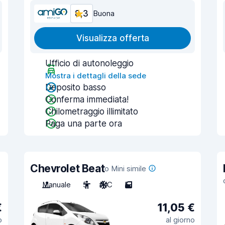
8,3
Buona
Visualizza offerta
Ufficio di autonoleggio
Mostra i dettagli della sede
Deposito basso
Conferma immediata!
Chilometraggio illimitato
Paga una parte ora
Chevrolet Beat
o Mini simile
Manuale
5
A/C
5
€
11,05 €
o
al giorno