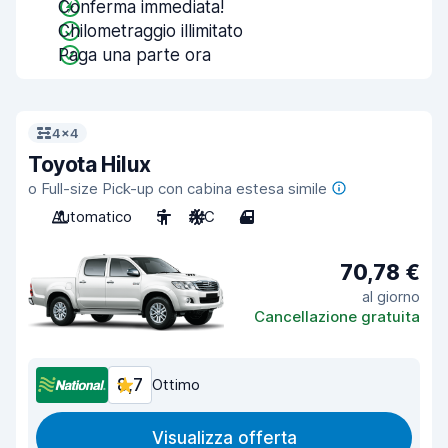
Conferma immediata!
Chilometraggio illimitato
Paga una parte ora
4x4
Toyota Hilux
o Full-size Pick-up con cabina estesa simile
Automatico
5
A/C
4
70,78 €
al giorno
Cancellazione gratuita
8,7
Ottimo
Visualizza offerta