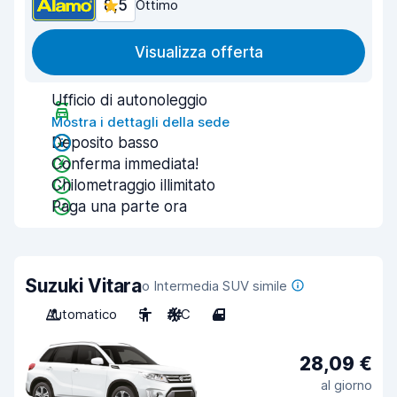
8,5
Ottimo
Visualizza offerta
Ufficio di autonoleggio
Mostra i dettagli della sede
Deposito basso
Conferma immediata!
Chilometraggio illimitato
Paga una parte ora
Suzuki Vitara
o Intermedia SUV simile
Automatico
5
A/C
4
28,09 €
al giorno