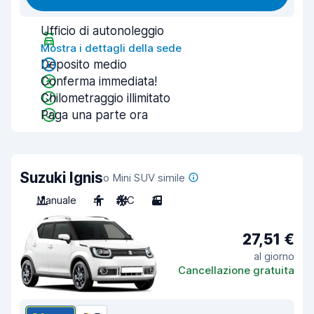
Ufficio di autonoleggio
Mostra i dettagli della sede
Deposito medio
Conferma immediata!
Chilometraggio illimitato
Paga una parte ora
Suzuki Ignis
o Mini SUV simile
Manuale
4
A/C
3
27,51 €
al giorno
Cancellazione gratuita