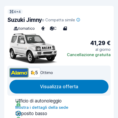
4x4
Suzuki Jimny
o Compatta simile
Automatico
4
A/C
4
41,29 €
al giorno
Cancellazione gratuita
8,5
Ottimo
Visualizza offerta
Ufficio di autonoleggio
Mostra i dettagli della sede
Deposito basso