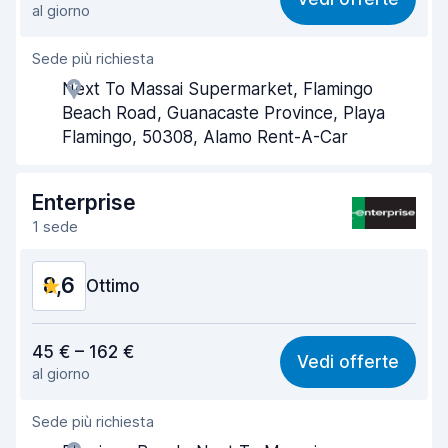
al giorno
Facile da trovare
8,2
Sede più richiesta
Gentilezza degli agenti
9,4
Next To Massai Supermarket, Flamingo
Rapidità del ritiro
8,0
Beach Road, Guanacaste Province, Playa
Flamingo, 50308, Alamo Rent-A-Car
Rapidità della riconsegna
8,2
Pulizia del veicolo
9,4
Enterprise
1 sede
Condizioni dell'auto
9,1
8,6
Ottimo
Rapporto qualità-prezzo
8,3
45 € – 162 €
Vedi offerte
al giorno
Facile da trovare
8,2
Sede più richiesta
Gentilezza degli agenti
9,0