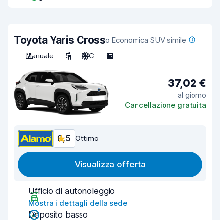
Toyota Yaris Cross
o Economica SUV simile
Manuale
5
A/C
5
37,02 €
al giorno
Cancellazione gratuita
8,5
Ottimo
Visualizza offerta
Ufficio di autonoleggio
Mostra i dettagli della sede
Deposito basso