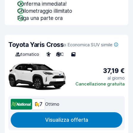
Conferma immediata!
Chilometraggio illimitato
Paga una parte ora
Toyota Yaris Cross
o Economica SUV simile
Automatico
5
A/C
5
37,19 €
al giorno
Cancellazione gratuita
8,7
Ottimo
Visualizza offerta