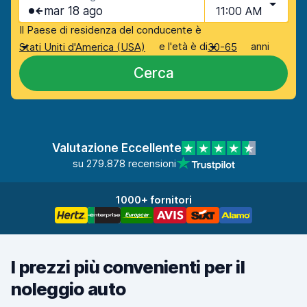
mar 18 ago
11:00 AM
Il Paese di residenza del conducente è
e l'età è di
anni
Stati Uniti d'America (USA)
30-65
Cerca
Valutazione Eccellente
su 279.878 recensioni
1000+ fornitori
I prezzi più convenienti per il
noleggio auto