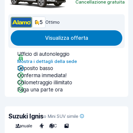
Cancellazione gratuita
8,5
Ottimo
Visualizza offerta
Ufficio di autonoleggio
Mostra i dettagli della sede
Deposito basso
Conferma immediata!
Chilometraggio illimitato
Paga una parte ora
Suzuki Ignis
o Mini SUV simile
Manuale
4
A/C
5