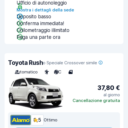
Ufficio di autonoleggio
Mostra i dettagli della sede
Deposito basso
Conferma immediata!
Chilometraggio illimitato
Paga una parte ora
Toyota Rush
o Speciale Crossover simile
Automatico
5
A/C
4
37,80 €
al giorno
Cancellazione gratuita
8,5
Ottimo