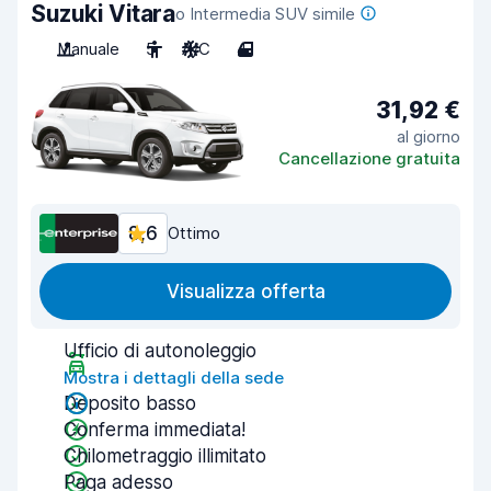
Suzuki Vitara
o Intermedia SUV simile
Manuale
5
A/C
4
31,92 €
al giorno
Cancellazione gratuita
8,6
Ottimo
Visualizza offerta
Ufficio di autonoleggio
Mostra i dettagli della sede
Deposito basso
Conferma immediata!
Chilometraggio illimitato
Paga adesso