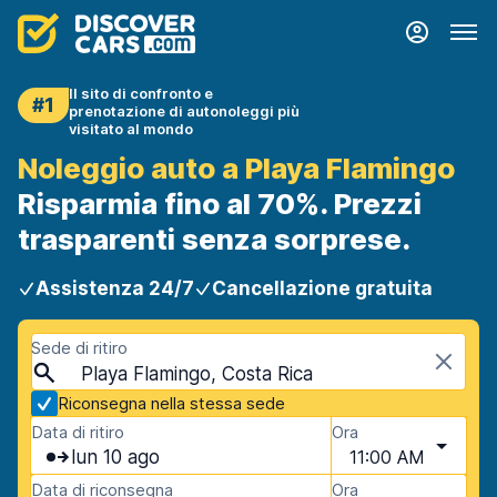
Il sito di confronto e
#1
prenotazione di autonoleggi più
visitato al mondo
Noleggio auto a Playa Flamingo
Risparmia fino al 70%. Prezzi
trasparenti senza sorprese.
Assistenza 24/7
Cancellazione gratuita
Sede di ritiro
Playa Flamingo, Costa Rica
Riconsegna nella stessa sede
Data di ritiro
Ora
lun 10 ago
11:00 AM
Data di riconsegna
Ora