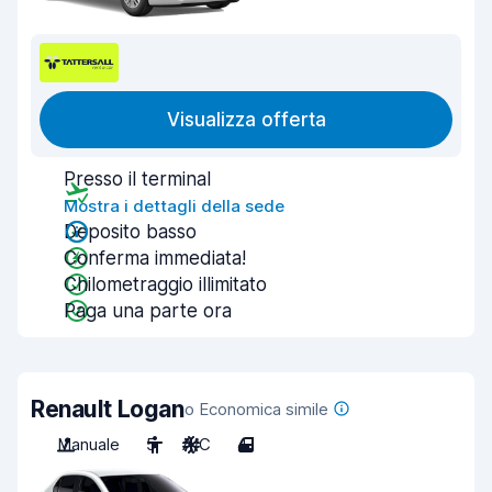
Visualizza offerta
Presso il terminal
Mostra i dettagli della sede
Deposito basso
Conferma immediata!
Chilometraggio illimitato
Paga una parte ora
Renault Logan
o Economica simile
Manuale
5
A/C
4