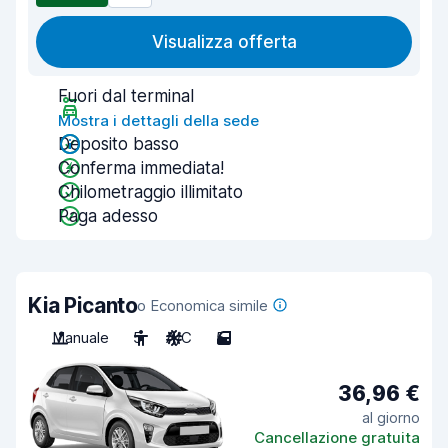
Visualizza offerta
Fuori dal terminal
Mostra i dettagli della sede
Deposito basso
Conferma immediata!
Chilometraggio illimitato
Paga adesso
Kia Picanto
o Economica simile
Manuale
5
A/C
5
36,96 €
al giorno
Cancellazione gratuita