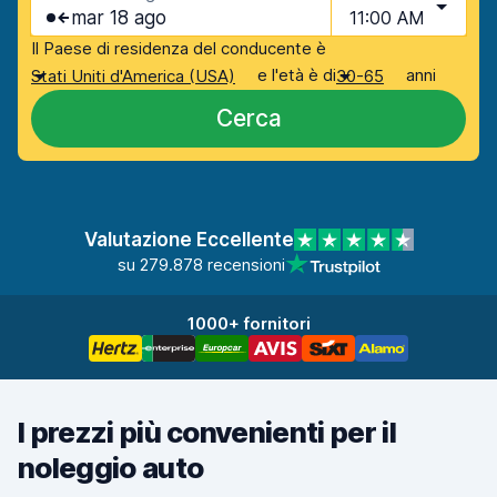
mar 18 ago
11:00 AM
Il Paese di residenza del conducente è
e l'età è di
anni
Stati Uniti d'America (USA)
30-65
Cerca
Valutazione Eccellente
su 279.878 recensioni
1000+ fornitori
I prezzi più convenienti per il
noleggio auto