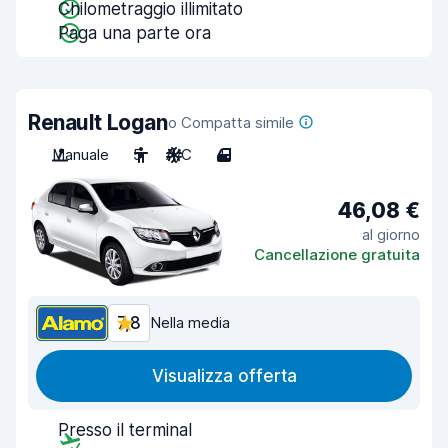
Chilometraggio illimitato
Paga una parte ora
Renault Logan
o Compatta simile
Manuale
5
A/C
4
46,08 €
al giorno
Cancellazione gratuita
7,8
Nella media
Visualizza offerta
Presso il terminal