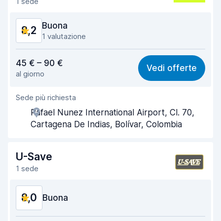
1 sede
Pulizia del veicolo
8,1
Buona
8,2
Condizioni dell'auto
8,3
1 valutazione
Rapporto qualità-prezzo
8,2
45 € – 90 €
Vedi offerte
al giorno
Facile da trovare
8,2
Sede più richiesta
Gentilezza degli agenti
8,2
Rafael Nunez International Airport, Cl. 70,
Rapidità del ritiro
8,0
Cartagena De Indias, Bolívar, Colombia
Rapidità della riconsegna
8,2
U-Save
Pulizia del veicolo
8,0
1 sede
Condizioni dell'auto
8,2
8,0
Buona