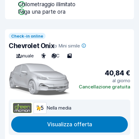
Chilometraggio illimitato
Paga una parte ora
Check-in online
Chevrolet Onix
o Mini simile
Manuale
5
A/C
5
40,84 €
al giorno
Cancellazione gratuita
7,5
Nella media
Visualizza offerta