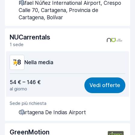
Rafael Núñez International Airport, Crespo
Rapidità del ritiro
7,2
Calle 70, Cartagena, Provincia de
Cartagena, Bolívar
Rapidità della riconsegna
8,5
Pulizia del veicolo
8,1
NUCarrentals
1 sede
Condizioni dell'auto
7,4
7,8
Nella media
Rapporto qualità-prezzo
7,5
54 € – 146 €
Vedi offerte
al giorno
Facile da trovare
8,2
Sede più richiesta
Gentilezza degli agenti
7,5
Cartagena De Indias Airport
Rapidità del ritiro
8,0
Rapidità della riconsegna
8,2
GreenMotion