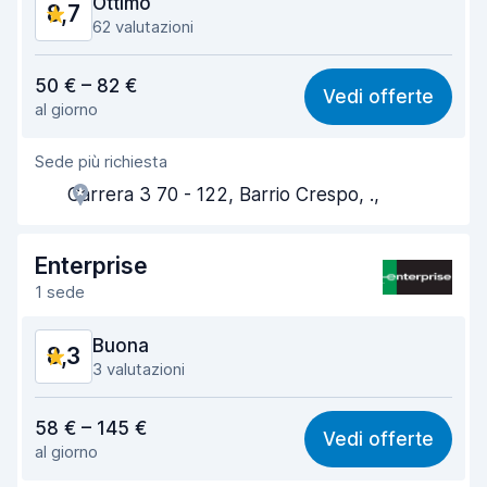
Ottimo
8,7
62 valutazioni
Rapporto qualità-prezzo
8,5
50 € – 82 €
Vedi offerte
al giorno
Facile da trovare
8,8
Sede più richiesta
Gentilezza degli agenti
8,6
Carrera 3 70 - 122, Barrio Crespo, .,
Rapidità del ritiro
8,1
Rapidità della riconsegna
8,9
Enterprise
1 sede
Pulizia del veicolo
9,1
Buona
8,3
Condizioni dell'auto
8,9
3 valutazioni
Rapporto qualità-prezzo
8,2
58 € – 145 €
Vedi offerte
al giorno
Facile da trovare
8,3