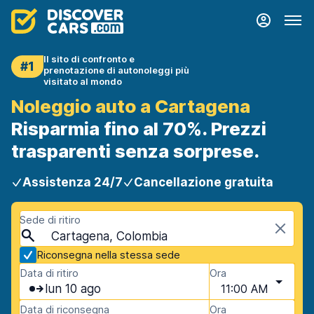
Il sito di confronto e
#1
prenotazione di autonoleggi più
visitato al mondo
Noleggio auto a Cartagena
Risparmia fino al 70%. Prezzi
trasparenti senza sorprese.
Assistenza 24/7
Cancellazione gratuita
Sede di ritiro
Cartagena, Colombia
Riconsegna nella stessa sede
Data di ritiro
Ora
lun 10 ago
11:00 AM
Data di riconsegna
Ora