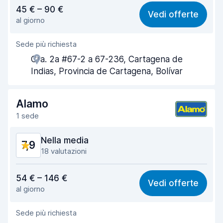
Rapporto qualità-prezzo
8,0
45 € – 90 €
Vedi offerte
al giorno
Facile da trovare
8,2
Sede più richiesta
Gentilezza degli agenti
8,0
Cra. 2a #67-2 a 67-236, Cartagena de
Rapidità del ritiro
8,0
Indias, Provincia de Cartagena, Bolívar
Rapidità della riconsegna
8,2
Alamo
Pulizia del veicolo
7,8
1 sede
Condizioni dell'auto
8,0
Nella media
7,9
18 valutazioni
Rapporto qualità-prezzo
7,5
54 € – 146 €
Vedi offerte
al giorno
Facile da trovare
8,4
Sede più richiesta
Gentilezza degli agenti
8,1