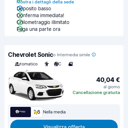
Mostra i dettagli della sede
Deposito basso
Conferma immediata!
Chilometraggio illimitato
Paga una parte ora
Chevrolet Sonic
o Intermedia simile
Automatico
5
A/C
4
40,04 €
al giorno
Cancellazione gratuita
7,6
Nella media
Visualizza offerta