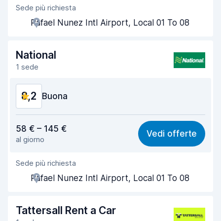
Sede più richiesta
Gentilezza degli agenti
8,4
Rafael Nunez Intl Airport, Local 01 To 08
Rapidità del ritiro
8,0
Rapidità della riconsegna
8,3
National
1 sede
Pulizia del veicolo
8,5
8,2
Condizioni dell'auto
Buona
8,4
Rapporto qualità-prezzo
8,1
58 € – 145 €
Vedi offerte
al giorno
Facile da trovare
8,2
Sede più richiesta
Gentilezza degli agenti
8,2
Rafael Nunez Intl Airport, Local 01 To 08
Rapidità del ritiro
8,0
Rapidità della riconsegna
8,2
Tattersall Rent a Car