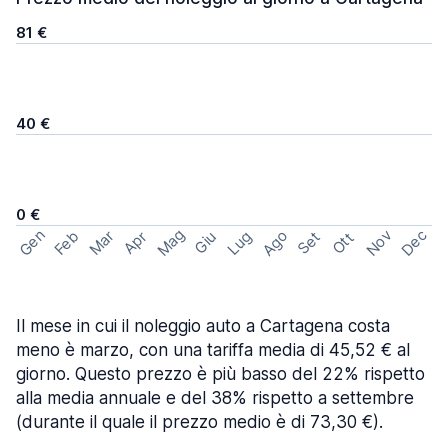
81 €
40 €
0 €
Mag
Gen
Ago
Nov
Dec
Feb
Mar
Lug
Apr
Set
Giu
Ott
Il mese in cui il noleggio auto a Cartagena costa
meno è marzo, con una tariffa media di 45,52 € al
giorno. Questo prezzo è più basso del 22% rispetto
alla media annuale e del 38% rispetto a settembre
(durante il quale il prezzo medio è di 73,30 €).