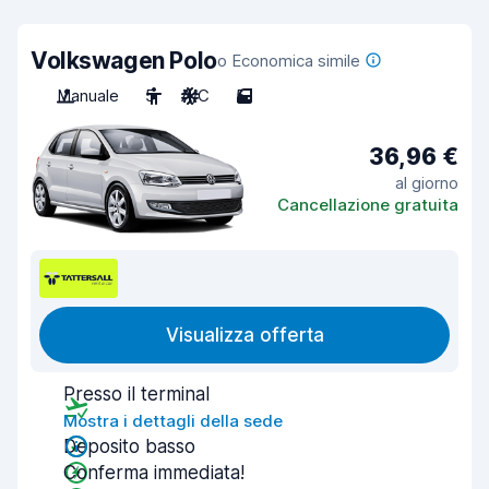
Volkswagen Polo
o Economica simile
Manuale
5
A/C
5
36,96 €
al giorno
Cancellazione gratuita
Visualizza offerta
Presso il terminal
Mostra i dettagli della sede
Deposito basso
Conferma immediata!