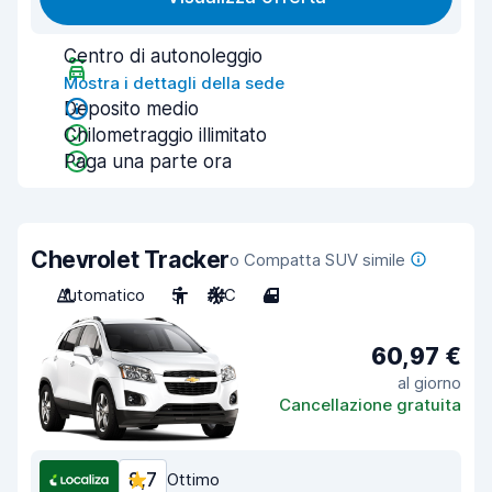
Centro di autonoleggio
Mostra i dettagli della sede
Deposito medio
Chilometraggio illimitato
Paga una parte ora
Chevrolet Tracker
o Compatta SUV simile
Automatico
5
A/C
4
60,97 €
al giorno
Cancellazione gratuita
8,7
Ottimo