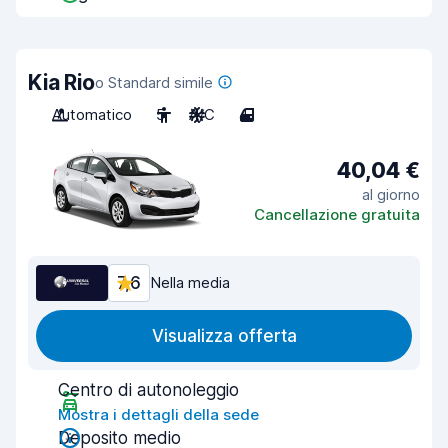
Kia Rio
o Standard simile
Automatico
5
A/C
4
40,04 €
al giorno
Cancellazione gratuita
7,6
Nella media
Visualizza offerta
Centro di autonoleggio
Mostra i dettagli della sede
Deposito medio