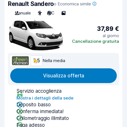
Renault Sandero
o Economica simile
Manuale
5
A/C
5
37,89 €
al giorno
Cancellazione gratuita
7,5
Nella media
Visualizza offerta
Servizio accoglienza
Mostra i dettagli della sede
Deposito basso
Conferma immediata!
Chilometraggio illimitato
Paga adesso