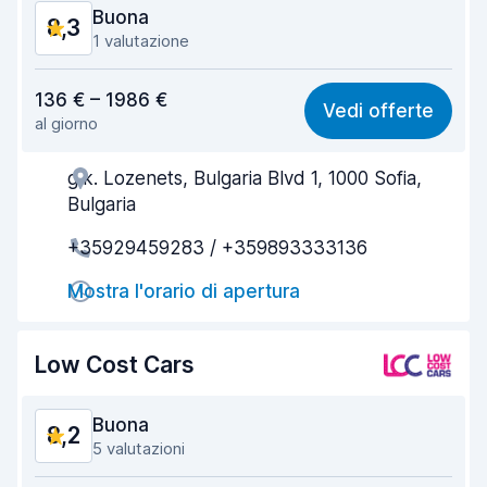
Buona
8,3
1 valutazione
Rapporto qualità-prezzo
8,1
136 € – 1986 €
Vedi offerte
al giorno
Facile da trovare
8,2
g.k. Lozenets, Bulgaria Blvd 1, 1000 Sofia,
Gentilezza degli agenti
8,4
Bulgaria
Rapidità del ritiro
8,0
+35929459283 / +359893333136
Rapidità della riconsegna
8,2
Mostra l'orario di apertura
Pulizia del veicolo
8,7
Low Cost Cars
Condizioni dell'auto
8,6
Buona
8,2
5 valutazioni