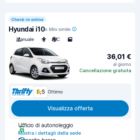
Check-in online
Hyundai i10
o Mini simile
Manuale
4
A/C
5
36,01 €
al giorno
Cancellazione gratuita
8,5
Ottimo
Visualizza offerta
Ufficio di autonoleggio
Mostra i dettagli della sede