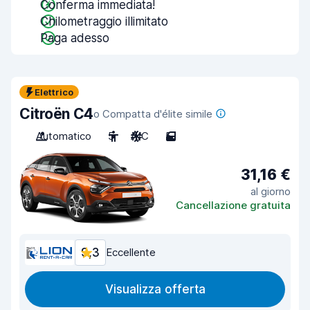
Conferma immediata!
Chilometraggio illimitato
Paga adesso
Elettrico
Citroën C4
o Compatta d'élite simile
Automatico
5
A/C
5
31,16 €
al giorno
Cancellazione gratuita
9,3
Eccellente
Visualizza offerta