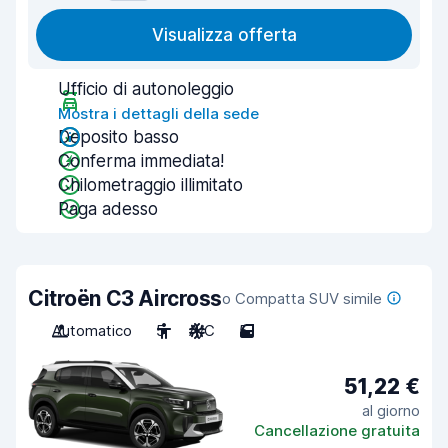
Visualizza offerta
Ufficio di autonoleggio
Mostra i dettagli della sede
Deposito basso
Conferma immediata!
Chilometraggio illimitato
Paga adesso
Citroën C3 Aircross
o Compatta SUV simile
Automatico
5
A/C
5
51,22 €
al giorno
Cancellazione gratuita