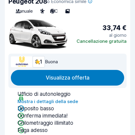
Peugeot 208
o Economica simile
Manuale
5
A/C
5
33,74 €
al giorno
Cancellazione gratuita
8,1
Buona
Visualizza offerta
Ufficio di autonoleggio
Mostra i dettagli della sede
Deposito basso
Conferma immediata!
Chilometraggio illimitato
Paga adesso