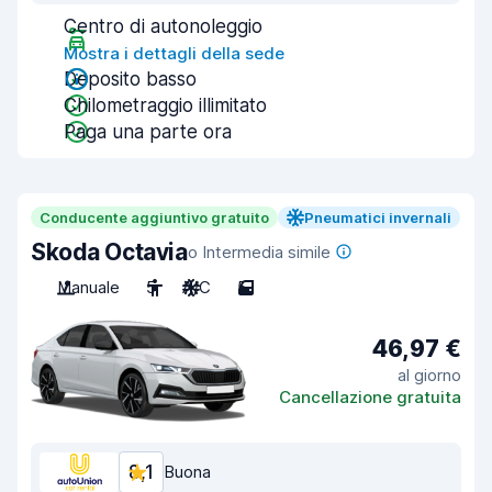
Centro di autonoleggio
Mostra i dettagli della sede
Deposito basso
Chilometraggio illimitato
Paga una parte ora
Conducente aggiuntivo gratuito
Pneumatici invernali
Skoda Octavia
o Intermedia simile
Manuale
5
A/C
5
46,97 €
al giorno
Cancellazione gratuita
8,1
Buona