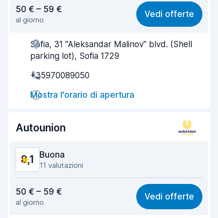
Rapporto qualità-prezzo
8,0
50 € – 59 €
Vedi offerte
al giorno
Facile da trovare
8,3
Sofia, 31 "Aleksandar Malinov" blvd. (Shell
Gentilezza degli agenti
8,1
parking lot), Sofia 1729
Rapidità del ritiro
8,2
+35970089050
Rapidità della riconsegna
8,4
Mostra l'orario di apertura
Pulizia del veicolo
8,7
Autounion
Condizioni dell'auto
7,8
Buona
8,1
11 valutazioni
Rapporto qualità-prezzo
7,9
50 € – 59 €
Vedi offerte
al giorno
Facile da trovare
7,9