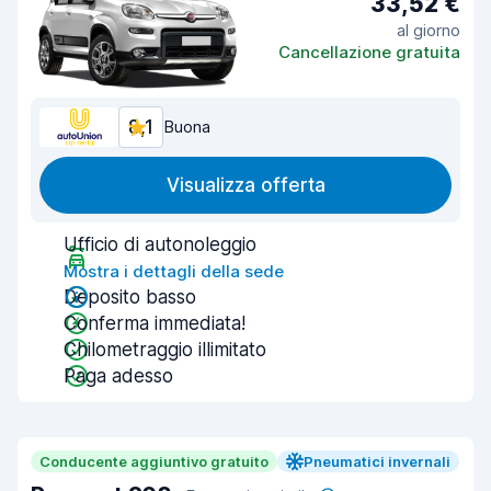
33,52 €
al giorno
Cancellazione gratuita
8,1
Buona
Visualizza offerta
Ufficio di autonoleggio
Mostra i dettagli della sede
Deposito basso
Conferma immediata!
Chilometraggio illimitato
Paga adesso
Conducente aggiuntivo gratuito
Pneumatici invernali