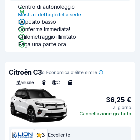
Centro di autonoleggio
Mostra i dettagli della sede
Deposito basso
Conferma immediata!
Chilometraggio illimitato
Paga una parte ora
Citroën C3
o Economica d'élite simile
Manuale
5
A/C
5
36,25 €
al giorno
Cancellazione gratuita
9,3
Eccellente