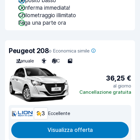
Deposito basso
Conferma immediata!
Chilometraggio illimitato
Paga una parte ora
Peugeot 208
o Economica simile
Manuale
5
A/C
5
36,25 €
al giorno
Cancellazione gratuita
9,3
Eccellente
Visualizza offerta