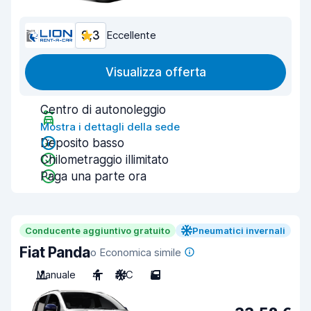
9,3
Eccellente
Visualizza offerta
Centro di autonoleggio
Mostra i dettagli della sede
Deposito basso
Chilometraggio illimitato
Paga una parte ora
Conducente aggiuntivo gratuito
Pneumatici invernali
Fiat Panda
o Economica simile
Manuale
4
A/C
5