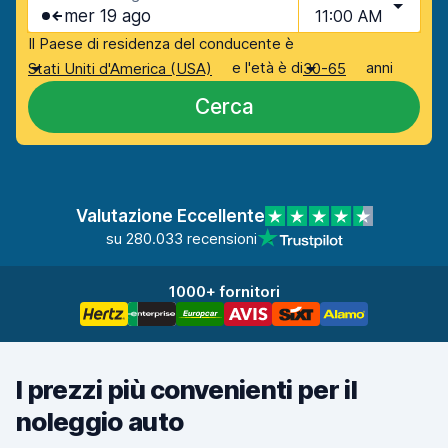
mer 19 ago
11:00 AM
Il Paese di residenza del conducente è
e l'età è di
anni
Stati Uniti d'America (USA)
30-65
Cerca
Valutazione Eccellente
su 280.033 recensioni
1000+ fornitori
I prezzi più convenienti per il
noleggio auto