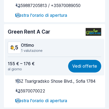
Rapidità del ritiro
8,7
+359887205813 / +35970089050
Rapidità della riconsegna
8,6
Mostra l'orario di apertura
Pulizia del veicolo
9,2
Green Rent A Car
Condizioni dell'auto
9,1
Ottimo
8,5
1 valutazione
Rapporto qualità-prezzo
8,6
155 € – 176 €
Vedi offerte
al giorno
Facile da trovare
8,2
115Z Tsarigradsko Shose Blvd., Sofia 1784
Gentilezza degli agenti
8,8
+35970070022
Rapidità del ritiro
8,0
Mostra l'orario di apertura
Rapidità della riconsegna
8,2