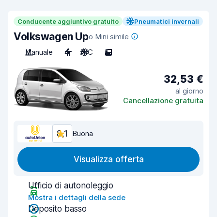
Conducente aggiuntivo gratuito
Pneumatici invernali
Volkswagen Up
o Mini simile
Manuale
4
A/C
5
32,53 €
al giorno
Cancellazione gratuita
8,1
Buona
Visualizza offerta
Ufficio di autonoleggio
Mostra i dettagli della sede
Deposito basso