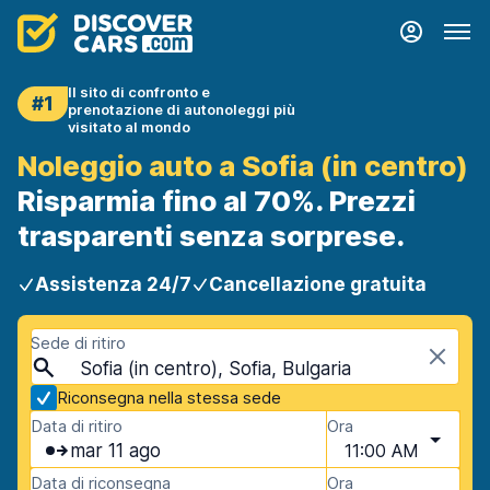
Il sito di confronto e
#1
prenotazione di autonoleggi più
visitato al mondo
Noleggio auto a Sofia (in centro)
Risparmia fino al 70%. Prezzi
trasparenti senza sorprese.
Assistenza 24/7
Cancellazione gratuita
Sede di ritiro
Sofia (in centro), Sofia, Bulgaria
Riconsegna nella stessa sede
Data di ritiro
Ora
mar 11 ago
11:00 AM
Data di riconsegna
Ora