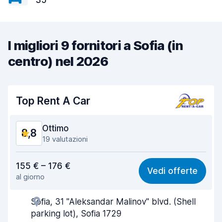
35
I migliori 9 fornitori a Sofia (in
centro) nel 2026
Top Rent A Car
Ottimo
8,8
19 valutazioni
Rapporto qualità-prezzo
8,8
155 € – 176 €
Vedi offerte
al giorno
Facile da trovare
8,7
Sofia, 31 "Aleksandar Malinov" blvd. (Shell
Gentilezza degli agenti
8,7
parking lot), Sofia 1729