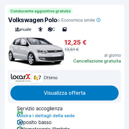
Conducente aggiuntivo gratuito
Volkswagen Polo
o Economica simile
Manuale
5
A/C
5
12,25 €
13,61 €
al giorno
Cancellazione gratuita
8,7
Ottimo
Visualizza offerta
Servizio accoglienza
Mostra i dettagli della sede
Deposito basso