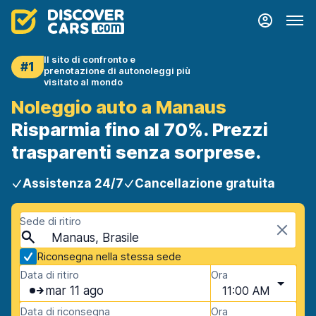
Il sito di confronto e
#1
prenotazione di autonoleggi più
visitato al mondo
Noleggio auto a Manaus
Risparmia fino al 70%. Prezzi
trasparenti senza sorprese.
Assistenza 24/7
Cancellazione gratuita
Sede di ritiro
Manaus, Brasile
Riconsegna nella stessa sede
Data di ritiro
Ora
mar 11 ago
11:00 AM
Data di riconsegna
Ora