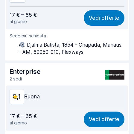
Rapporto qualità-prezzo
8,3
17 € – 65 €
Vedi offerte
al giorno
Facile da trovare
8,2
Sede più richiesta
Gentilezza degli agenti
8,4
Av. Djalma Batista, 1854 - Chapada, Manaus
Rapidità del ritiro
8,0
- AM, 69050-010, Flexways
Rapidità della riconsegna
8,2
Enterprise
Pulizia del veicolo
8,5
2 sedi
Condizioni dell'auto
8,6
8,1
Buona
Rapporto qualità-prezzo
7,9
17 € – 65 €
Vedi offerte
al giorno
Facile da trovare
8,2