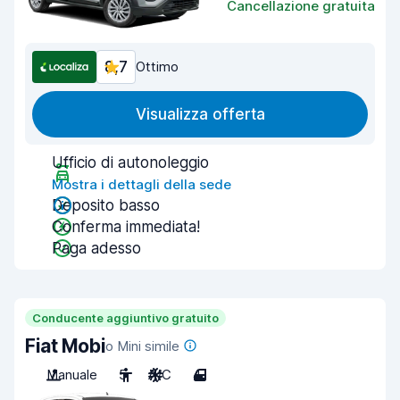
Cancellazione gratuita
8,7
Ottimo
Visualizza offerta
Ufficio di autonoleggio
Mostra i dettagli della sede
Deposito basso
Conferma immediata!
Paga adesso
Conducente aggiuntivo gratuito
Fiat Mobi
o Mini simile
Manuale
5
A/C
4