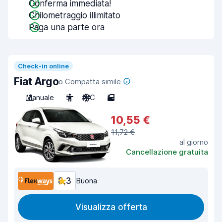
Conferma immediata!
Chilometraggio illimitato
Paga una parte ora
Check-in online
Fiat Argo
o Compatta simile
Manuale
5
A/C
5
10,55 €
11,72 €
al giorno
Cancellazione gratuita
8,3
Buona
Visualizza offerta