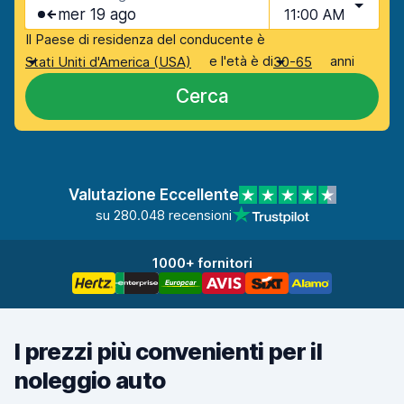
mer 19 ago
11:00 AM
Il Paese di residenza del conducente è
e l'età è di
anni
Stati Uniti d'America (USA)
30-65
Cerca
Valutazione Eccellente
su 280.048 recensioni
1000+ fornitori
I prezzi più convenienti per il
noleggio auto