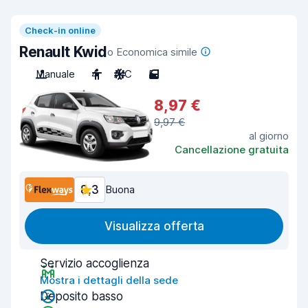
Check-in online
Renault Kwid
o Economica simile
Manuale
4
A/C
5
8,97 €
9,97 €
al giorno
Cancellazione gratuita
8,3
Buona
Visualizza offerta
Servizio accoglienza
Mostra i dettagli della sede
Deposito basso