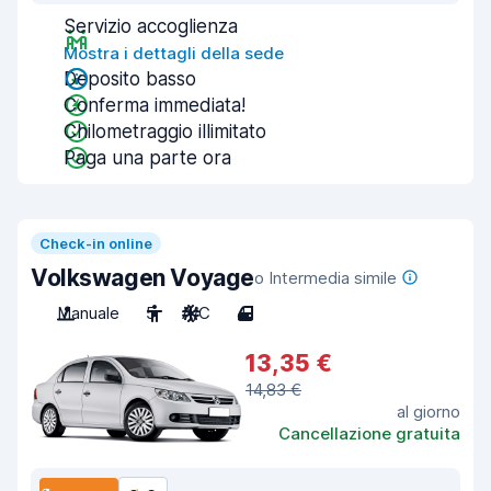
Servizio accoglienza
Mostra i dettagli della sede
Deposito basso
Conferma immediata!
Chilometraggio illimitato
Paga una parte ora
Check-in online
Volkswagen Voyage
o Intermedia simile
Manuale
5
A/C
4
13,35 €
14,83 €
al giorno
Cancellazione gratuita