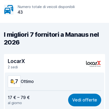
Numero totale di veicoli disponibili
43
I migliori 7 fornitori a Manaus nel
2026
LocarX
2 sedi
8,7
Ottimo
Rapporto qualità-prezzo
8,7
17 € – 79 €
Vedi offerte
al giorno
Facile da trovare
8,7