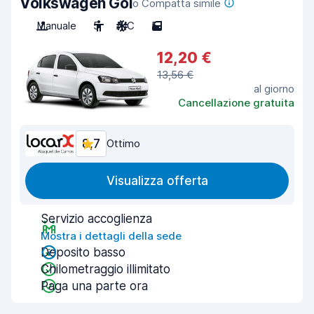
Volkswagen Gol
o Compatta simile
Manuale
5
A/C
5
12,20 €
13,56 €
al giorno
Cancellazione gratuita
8,7
Ottimo
Visualizza offerta
Servizio accoglienza
Mostra i dettagli della sede
Deposito basso
Chilometraggio illimitato
Paga una parte ora