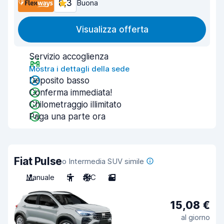
8,3
Buona
Visualizza offerta
Servizio accoglienza
Mostra i dettagli della sede
Deposito basso
Conferma immediata!
Chilometraggio illimitato
Paga una parte ora
Fiat Pulse
o Intermedia SUV simile
Manuale
5
A/C
2
15,08 €
al giorno