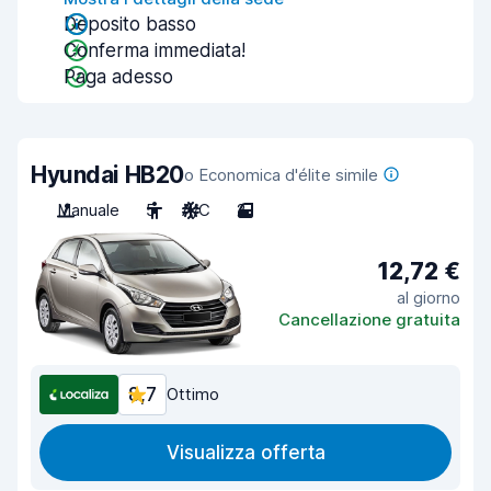
Deposito basso
Conferma immediata!
Paga adesso
Hyundai HB20
o Economica d'élite simile
Manuale
5
A/C
2
12,72 €
al giorno
Cancellazione gratuita
8,7
Ottimo
Visualizza offerta