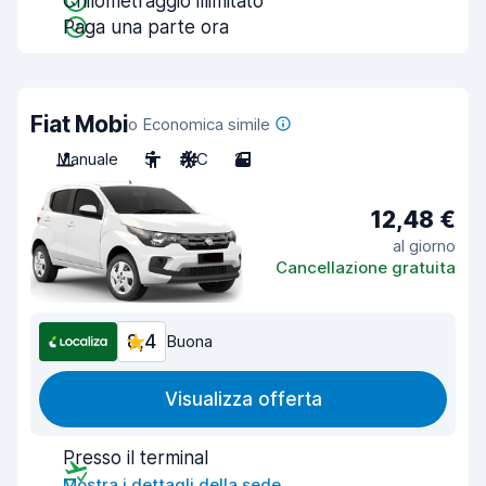
Chilometraggio illimitato
Paga una parte ora
Fiat Mobi
o Economica simile
Manuale
5
A/C
2
12,48 €
al giorno
Cancellazione gratuita
8,4
Buona
Visualizza offerta
Presso il terminal
Mostra i dettagli della sede