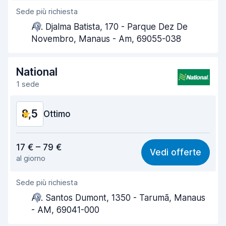
Sede più richiesta
Gentilezza degli agenti
8,7
Av. Djalma Batista, 170 - Parque Dez De
Rapidità del ritiro
8,7
Novembro, Manaus - Am, 69055-038
Rapidità della riconsegna
8,7
National
Pulizia del veicolo
8,7
1 sede
Condizioni dell'auto
8,7
8,5
Ottimo
Rapporto qualità-prezzo
8,3
17 € – 79 €
Vedi offerte
al giorno
Facile da trovare
8,2
Sede più richiesta
Gentilezza degli agenti
8,9
Av. Santos Dumont, 1350 - Tarumã, Manaus
Rapidità del ritiro
8,0
- AM, 69041-000