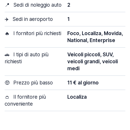
📍
Sedi di noleggio auto
2
✈️
Sedi in aeroporto
1
🔥
I fornitori più richiesti
Foco, Localiza, Movida,
National, Enterprise
🚗
I tipi di auto più
Veicoli piccoli, SUV,
richiesti
veicoli grandi, veicoli
medi
🤑
Prezzo più basso
11 € al giorno
👛
Il fornitore più
Localiza
conveniente