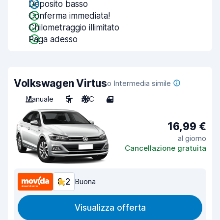
Deposito basso
Conferma immediata!
Chilometraggio illimitato
Paga adesso
Volkswagen Virtus
o Intermedia simile
Manuale
5
A/C
4
16,99 €
al giorno
Cancellazione gratuita
8,2
Buona
Visualizza offerta