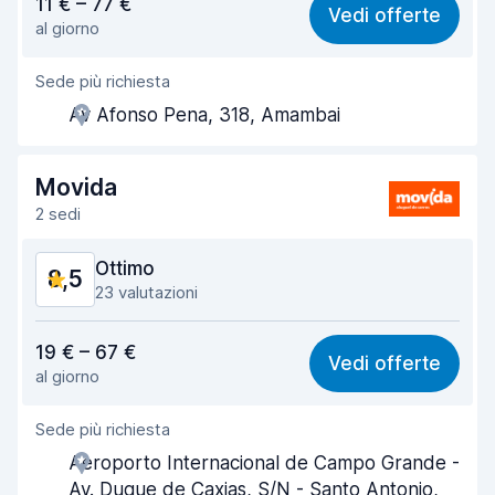
11 € – 77 €
Vedi offerte
al giorno
Facile da trovare
8,2
Sede più richiesta
Gentilezza degli agenti
9,2
Av Afonso Pena, 318, Amambai
Rapidità del ritiro
7,4
Rapidità della riconsegna
8,2
Movida
2 sedi
Pulizia del veicolo
9,3
Ottimo
8,5
Condizioni dell'auto
9,1
23 valutazioni
Rapporto qualità-prezzo
7,8
19 € – 67 €
Vedi offerte
al giorno
Facile da trovare
9,1
Sede più richiesta
Gentilezza degli agenti
8,1
Aeroporto Internacional de Campo Grande -
Rapidità del ritiro
8,6
Av. Duque de Caxias, S/N - Santo Antonio,