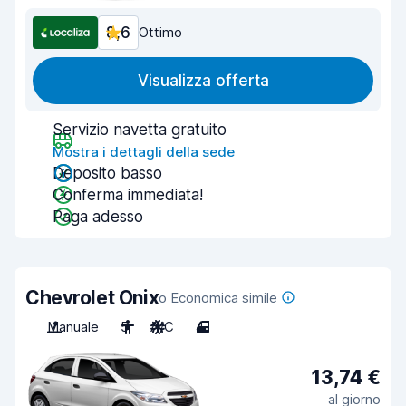
8,6
Ottimo
Visualizza offerta
Servizio navetta gratuito
Mostra i dettagli della sede
Deposito basso
Conferma immediata!
Paga adesso
Chevrolet Onix
o Economica simile
Manuale
5
A/C
4
13,74 €
al giorno