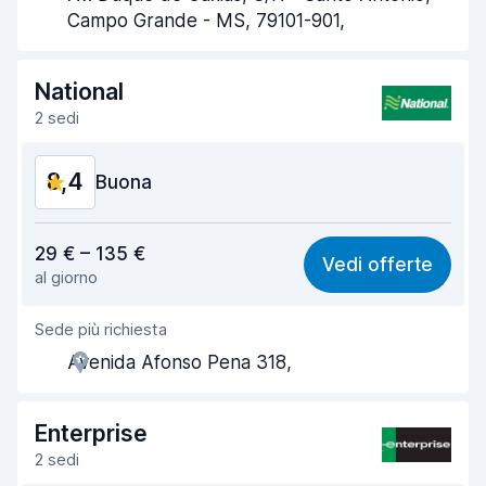
Campo Grande - MS, 79101-901,
Rapidità della riconsegna
8,5
Pulizia del veicolo
8,8
National
2 sedi
Condizioni dell'auto
8,3
8,4
Buona
Rapporto qualità-prezzo
8,3
29 € – 135 €
Vedi offerte
al giorno
Facile da trovare
8,2
Sede più richiesta
Gentilezza degli agenti
8,9
Avenida Afonso Pena 318,
Rapidità del ritiro
8,0
Rapidità della riconsegna
8,2
Enterprise
2 sedi
Pulizia del veicolo
8,8