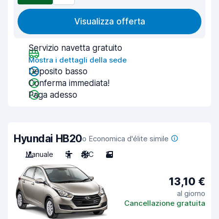
Visualizza offerta
Servizio navetta gratuito
Mostra i dettagli della sede
Deposito basso
Conferma immediata!
Paga adesso
Hyundai HB20
o Economica d'élite simile
Manuale
5
A/C
2
13,10 €
al giorno
Cancellazione gratuita