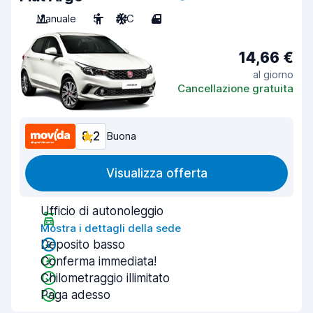
Manuale
5
A/C
4
14,66 €
al giorno
Cancellazione gratuita
8,2
Buona
Visualizza offerta
Ufficio di autonoleggio
Mostra i dettagli della sede
Deposito basso
Conferma immediata!
Chilometraggio illimitato
Paga adesso