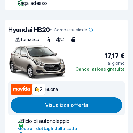
Paga adesso
Hyundai HB20
o Compatta simile
Automatico
5
A/C
4
17,17 €
al giorno
Cancellazione gratuita
8,2
Buona
Visualizza offerta
Ufficio di autonoleggio
Mostra i dettagli della sede