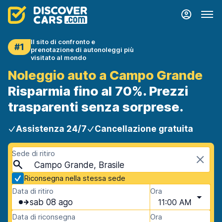
Il sito di confronto e
#1
prenotazione di autonoleggi più
visitato al mondo
Noleggio auto a Campo Grande
Risparmia fino al 70%. Prezzi
trasparenti senza sorprese.
Assistenza 24/7
Cancellazione gratuita
Sede di ritiro
Campo Grande, Brasile
Riconsegna nella stessa sede
Data di ritiro
Ora
sab 08 ago
11:00 AM
Data di riconsegna
Ora