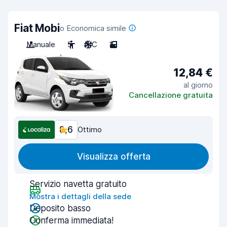
Fiat Mobi
o Economica simile
Manuale
5
A/C
2
12,84 €
al giorno
Cancellazione gratuita
8,6
Ottimo
Visualizza offerta
Servizio navetta gratuito
Mostra i dettagli della sede
Deposito basso
Conferma immediata!