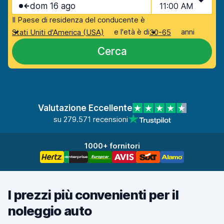
dom 16 ago
11:00 AM
Il Paese di residenza del conducente è
e l'età è di
anni
Stati Uniti d'America (USA)
30-65
Cerca
Valutazione Eccellente
su 279.571 recensioni
1000+ fornitori
I prezzi più convenienti per il
noleggio auto