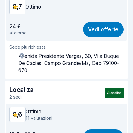
8,7
Ottimo
Rapporto qualità-prezzo
8,7
24 €
Vedi offerte
al giorno
Facile da trovare
8,7
Sede più richiesta
Gentilezza degli agenti
8,7
Avenida Presidente Vargas, 30, Vila Duque
Rapidità del ritiro
8,7
De Caxias, Campo Grande/Ms, Cep 79100-
670
Rapidità della riconsegna
8,7
Pulizia del veicolo
8,7
Localiza
2 sedi
Condizioni dell'auto
8,7
Ottimo
8,6
11 valutazioni
Rapporto qualità-prezzo
9,0