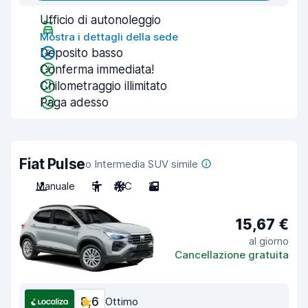
Ufficio di autonoleggio
Mostra i dettagli della sede
Deposito basso
Conferma immediata!
Chilometraggio illimitato
Paga adesso
Fiat Pulse
o Intermedia SUV simile
Manuale
5
A/C
2
15,67 €
al giorno
Cancellazione gratuita
8,6
Ottimo