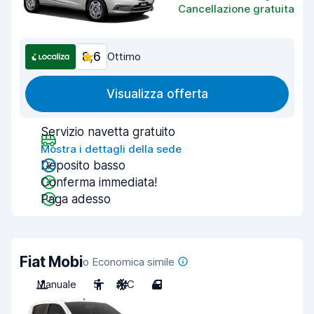
Cancellazione gratuita
8,6
Ottimo
Visualizza offerta
Servizio navetta gratuito
Mostra i dettagli della sede
Deposito basso
Conferma immediata!
Paga adesso
Fiat Mobi
o Economica simile
Manuale
5
A/C
4