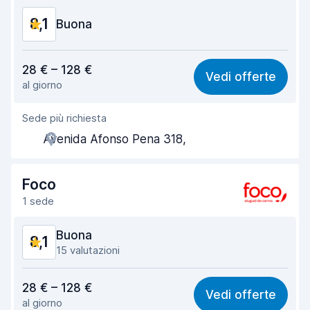
8,1
Condizioni dell'auto
Buona
8,7
Rapporto qualità-prezzo
7,9
28 € – 128 €
Vedi offerte
al giorno
Facile da trovare
8,2
Sede più richiesta
Gentilezza degli agenti
8,2
Avenida Afonso Pena 318,
Rapidità del ritiro
8,0
Rapidità della riconsegna
8,2
Foco
1 sede
Pulizia del veicolo
8,4
Buona
8,1
Condizioni dell'auto
8,1
15 valutazioni
Rapporto qualità-prezzo
8,0
28 € – 128 €
Vedi offerte
al giorno
Facile da trovare
7,8