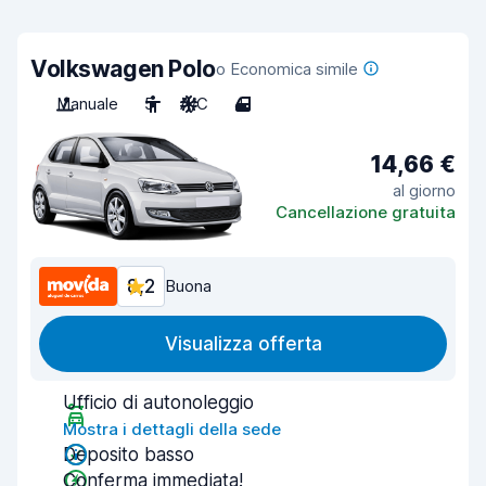
Volkswagen Polo
o Economica simile
Manuale
5
A/C
4
14,66 €
al giorno
Cancellazione gratuita
8,2
Buona
Visualizza offerta
Ufficio di autonoleggio
Mostra i dettagli della sede
Deposito basso
Conferma immediata!