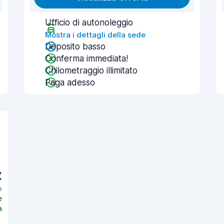
Ufficio di autonoleggio
Mostra i dettagli della sede
Deposito basso
Conferma immediata!
Chilometraggio illimitato
Paga adesso
€
o
e
a