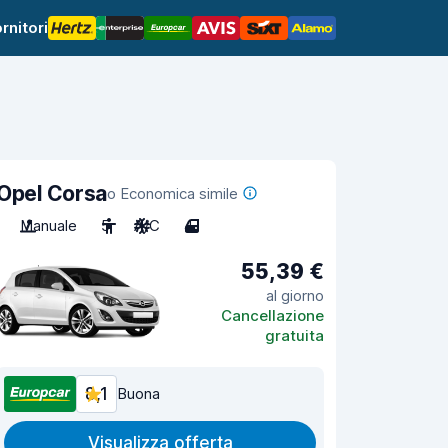
rnitori
Opel Corsa
o Economica simile
Manuale
5
A/C
4
55,39 €
al giorno
Cancellazione
gratuita
8,1
Buona
Visualizza offerta