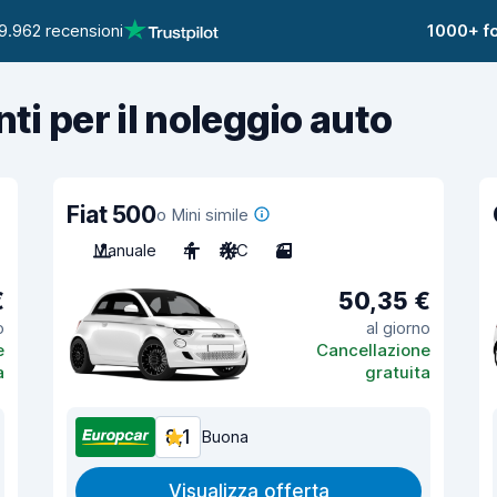
9.962 recensioni
1000+ fo
nti per il noleggio auto
Fiat 500
o Mini simile
Manuale
4
A/C
3
€
50,35 €
o
al giorno
e
Cancellazione
a
gratuita
8,1
Buona
Visualizza offerta