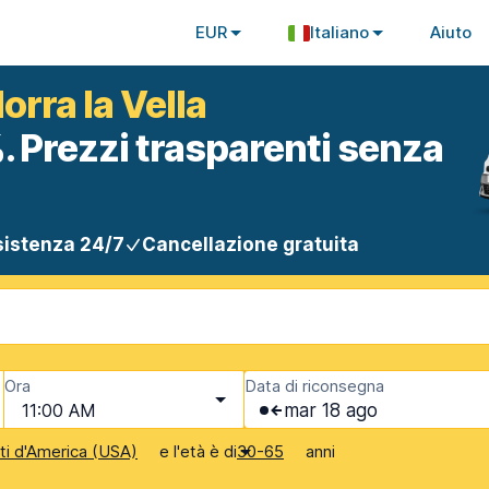
EUR
Italiano
Aiuto
rra la Vella
. Prezzi trasparenti senza
istenza 24/7
Cancellazione gratuita
Ora
Data di riconsegna
11:00 AM
mar 18 ago
e l'età è di
anni
iti d'America (USA)
30-65