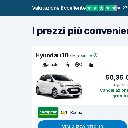
Valutazione Eccellente
su 27
I prezzi più convenie
Hyundai i10
o Mini simile
Manuale
5
A/C
5
50,35 
al giorn
Cancellazion
gratuit
8,1
Buona
Visualizza offerta