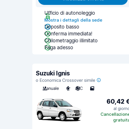
Ufficio di autonoleggio
Mostra i dettagli della sede
Deposito basso
Conferma immediata!
Chilometraggio illimitato
Paga adesso
Suzuki Ignis
o Economica Crossover simile
Manuale
4
A/C
5
60,42 
al giorn
Cancellazion
gratuit