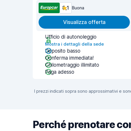
8,1
Buona
Visualizza offerta
Ufficio di autonoleggio
Mostra i dettagli della sede
Deposito basso
Conferma immediata!
Chilometraggio illimitato
Paga adesso
I prezzi indicati sopra sono approssimativi e sono
Perché prenotare co