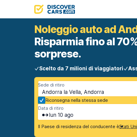
Noleggio auto ad Ando
Risparmia fino al 70%
sorprese.
Scelto da 7 milioni di viaggiatori
Ass
Sede di ritiro
Andorra la Vella, Andorra
Riconsegna nella stessa sede
Data di ritiro
lun 10 ago
Il Paese di residenza del conducente è
Stati Un