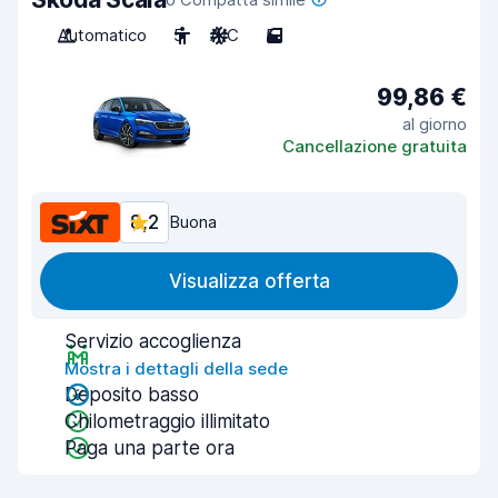
Automatico
5
A/C
5
99,86 €
al giorno
Cancellazione gratuita
8,2
Buona
Visualizza offerta
Servizio accoglienza
Mostra i dettagli della sede
Deposito basso
Chilometraggio illimitato
Paga una parte ora