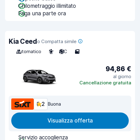
Chilometraggio illimitato
Paga una parte ora
Kia Ceed
o Compatta simile
Automatico
5
A/C
5
94,86 €
al giorno
Cancellazione gratuita
8,2
Buona
Visualizza offerta
Servizio accoglienza