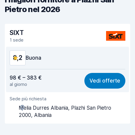
Pietro nel 2026
SIXT
1 sede
8,2
Buona
Rapporto qualità-prezzo
7,9
98 € – 383 €
Vedi offerte
al giorno
Facile da trovare
8,2
Sede più richiesta
Gentilezza degli agenti
8,3
Melia Durres Albania, Plazhi San Pietro
Rapidità del ritiro
8,0
2000, Albania
Rapidità della riconsegna
8,2