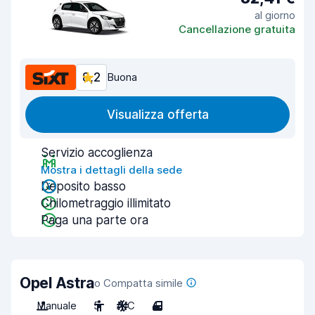
al giorno
Cancellazione gratuita
8,2
Buona
Visualizza offerta
Servizio accoglienza
Mostra i dettagli della sede
Deposito basso
Chilometraggio illimitato
Paga una parte ora
Opel Astra
o Compatta simile
Manuale
5
A/C
4