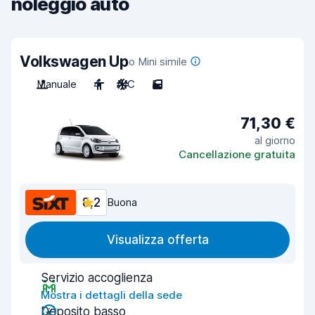
noleggio auto
Volkswagen Up
o Mini simile
Manuale
4
A/C
5
71,30 €
al giorno
Cancellazione gratuita
8,2
Buona
Visualizza offerta
Servizio accoglienza
Mostra i dettagli della sede
Deposito basso