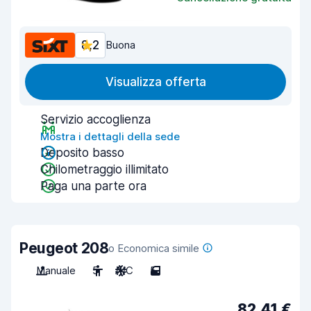
8,2
Buona
Visualizza offerta
Servizio accoglienza
Mostra i dettagli della sede
Deposito basso
Chilometraggio illimitato
Paga una parte ora
Peugeot 208
o Economica simile
Manuale
5
A/C
5
82,41 €