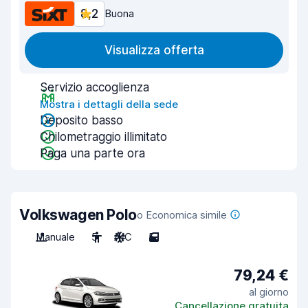
8,2
Buona
Visualizza offerta
Servizio accoglienza
Mostra i dettagli della sede
Deposito basso
Chilometraggio illimitato
Paga una parte ora
Volkswagen Polo
o Economica simile
Manuale
5
A/C
5
79,24 €
al giorno
Cancellazione gratuita