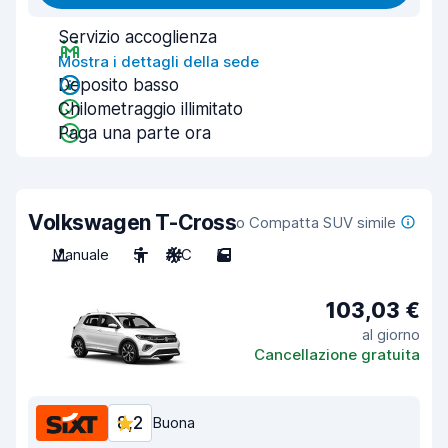
Servizio accoglienza
Mostra i dettagli della sede
Deposito basso
Chilometraggio illimitato
Paga una parte ora
Volkswagen T-Cross
o Compatta SUV simile
Manuale
5
A/C
5
103,03 €
al giorno
Cancellazione gratuita
8,2
Buona