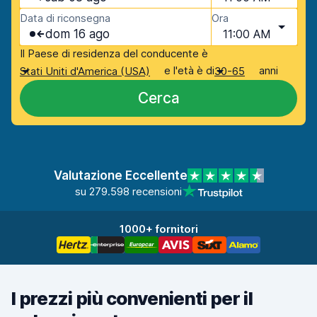
Data di riconsegna
Ora
dom 16 ago
11:00 AM
Il Paese di residenza del conducente è
e l'età è di
anni
Stati Uniti d'America (USA)
30-65
Cerca
Valutazione Eccellente
su 279.598 recensioni
1000+ fornitori
I prezzi più convenienti per il