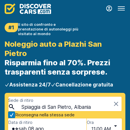
Il sito di confronto e
#1
prenotazione di autonoleggi più
visitato al mondo
Noleggio auto a Plazhi San
Pietro
Risparmia fino al 70%. Prezzi
trasparenti senza sorprese.
Assistenza 24/7
Cancellazione gratuita
Sede di ritiro
Spiaggia di San Pietro, Albania
Riconsegna nella stessa sede
Data di ritiro
Ora
sab 08 ago
11:00 AM