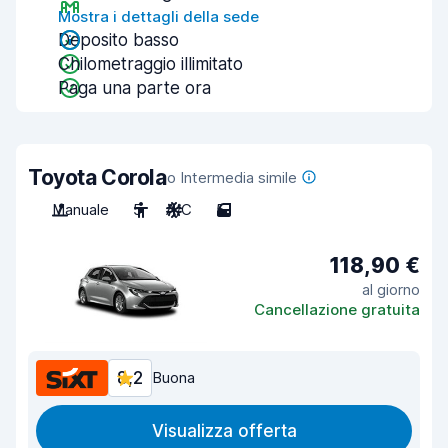
Mostra i dettagli della sede
Deposito basso
Chilometraggio illimitato
Paga una parte ora
Toyota Corola
o Intermedia simile
Manuale
5
A/C
5
118,90 €
al giorno
Cancellazione gratuita
8,2
Buona
Visualizza offerta