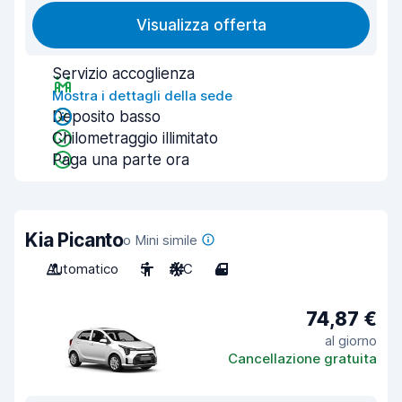
Visualizza offerta
Servizio accoglienza
Mostra i dettagli della sede
Deposito basso
Chilometraggio illimitato
Paga una parte ora
Kia Picanto
o Mini simile
Automatico
5
A/C
4
74,87 €
al giorno
Cancellazione gratuita