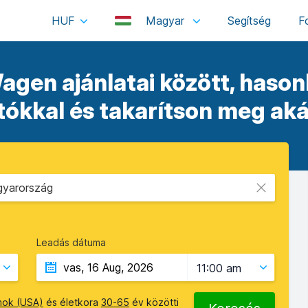
HUF
Magyar
gen ajánlatai között, hason
tókkal és takarítson meg ak
gyarország
Leadás dátuma
11:00 am
amok (USA)
és életkora
30-65
év közötti