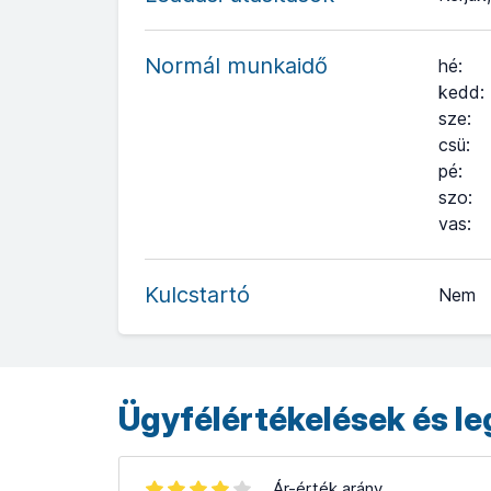
Normál munkaidő
hé
:
kedd
:
sze
:
csü
:
pé
:
szo
:
+
vas
:
−
Kulcstartó
Nem
Leaflet
| ©
OpenStreetMap
contributors ©
CARTO
Ügyfélértékelések és l
Ár-érték arány