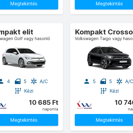
Megtekintés
Megtekintés
mpakt elit
swagen Golf vagy hasonló
Volkswagen Taigo vagy haso
4
5
A/C
5
5
A/
Kézi
Kézi
10 685 Ft
10 74
naponta
na
Megtekintés
Megtekintés