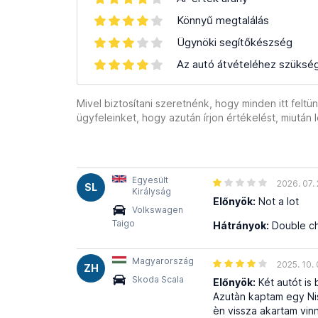
Könnyű megtalálás
Ügynöki segítőkészség
Az autó átvételéhez szüksé
Mivel biztosítani szeretnénk, hogy minden itt feltü
ügyfeleinket, hogy azután írjon értékelést, miután
Egyesült
2026. 07. 
SL
Királyság
Előnyök:
Not a lot
Volkswagen
Taigo
Hátrányok:
Double ch
Magyarország
2025. 10. 
ZH
Skoda Scala
Előnyök:
Két autót is 
Azutàn kaptam egy Niss
èn vissza akartam vin