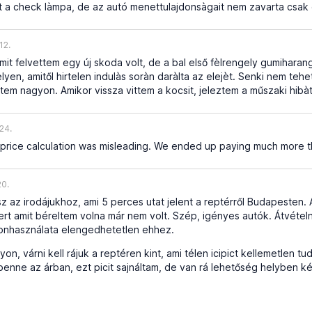
tt a check làmpa, de az autó menettulajdonsàgait nem zavarta csa
12.
it felvettem egy új skoda volt, de a bal első fèlrengely gumiharang 
lyen, amitől hirtelen indulàs soràn daràlta az elejèt. Senki nem teh
ttem nagyon. Amikor vissza vittem a kocsit, jeleztem a műszaki hibàt
24.
 price calculation was misleading. We ended up paying much more
20.
sz az irodájukhoz, ami 5 perces utat jelent a reptérről Budapesten
t amit béreltem volna már nem volt. Szép, igényes autók. Átvételn
onhasználata elengedhetetlen ehhez.
on, várni kell rájuk a reptéren kint, ami télen icipict kellemetlen t
benne az árban, ezt picit sajnáltam, de van rá lehetőség helyben kérni