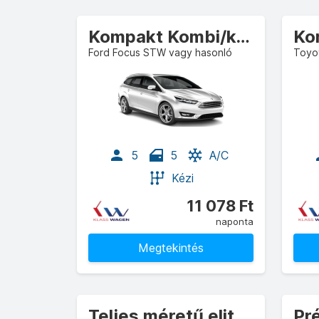
Kompakt Kombi/kocsi
Ko
Ford Focus STW vagy hasonló
Toyo
5
5
A/C
Kézi
11 078 Ft
naponta
Megtekintés
Teljes méretű elit SUV
Pr