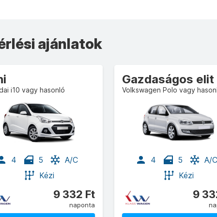
rlési ajánlatok
ni
Gazdaságos elit
ai i10 vagy hasonló
Volkswagen Polo vagy hason
4
5
A/C
4
5
A/
Kézi
Kézi
9 332 Ft
9 33
naponta
na