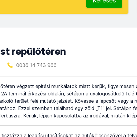
Keresés
t repülőtéren
0036 14 743 966
lőtéren végzett építési munkálatok miatt kérjük, figyelmesen
a 2A terminál érkezési oldalán, sétáljon a gyalogosátkelő fel
parkoló terület felé mutató jelzést. Kövesse a lépcsőt vagy a 
tához. Ezzel szemben található egy zöld „T1” jel. Sétáljon f
ferbuszra. Kérjük, lépjen kapcsolatba az irodával, miután kilé
, tisztázza a leadási utasításokat az autókölcsönzővel a felvé