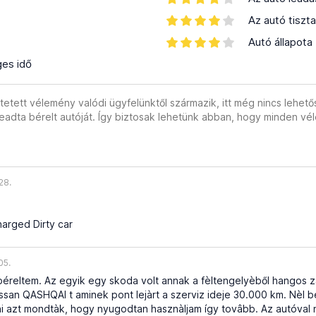
Az autó tiszt
Autó állapota
ges idő
ntetett ​​vélemény valódi ügyfelünktől származik, itt még nincs lehe
 leadta bérelt autóját. Így biztosak lehetünk abban, hogy minden vé
28.
arged Dirty car
05.
béreltem. Az egyik egy skoda volt annak a fèltengelyèből hangos zaj
an QASHQAI t aminek pont lejàrt a szerviz ideje 30.000 km. Nèl be 
ni azt mondtàk, hogy nyugodtan hasznàljam így tovâbb. Az autóval 