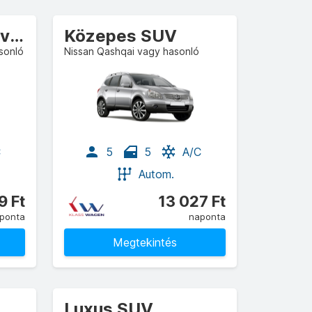
Kompakt Crossover
Közepes SUV
sonló
Nissan Qashqai vagy hasonló
C
5
5
A/C
Autom.
9 Ft
13 027 Ft
ponta
naponta
Megtekintés
Luxus SUV