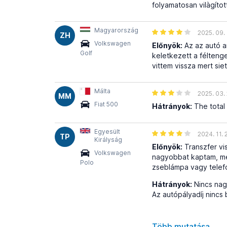
folyamatosan vilàgíto
Magyarország
2025. 09. 
ZH
Volkswagen
Előnyök:
Az az autó am
Golf
keletkezett a féltenge
vittem vissza mert sie
Málta
2025. 03. 
MM
Fiat 500
Hátrányok:
The total
Egyesült
2024. 11. 
TP
Királyság
Előnyök:
Transzfer vi
Volkswagen
nagyobbat kaptam, mer
Polo
zseblámpa vagy telef
Hátrányok:
Nincs nagy
Az autópályadíj nincs 
Több mutatása