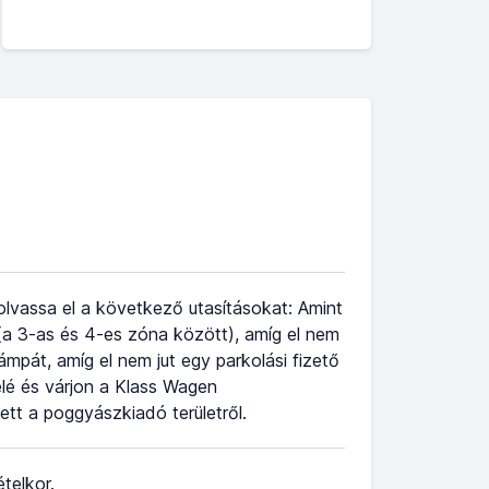
 olvassa el a következő utasításokat: Amint
é (a 3-as és 4-es zóna között), amíg el nem
rámpát, amíg el nem jut egy parkolási fizető
elé és várjon a Klass Wagen
pett a poggyászkiadó területről.
telkor.