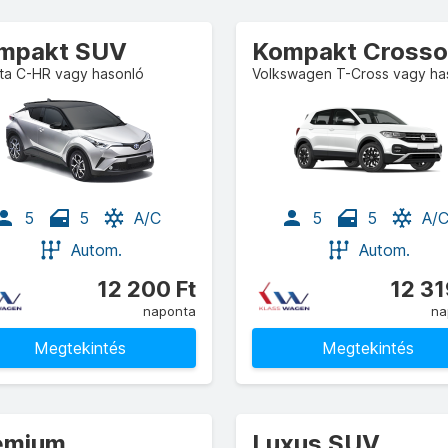
mpakt SUV
ta C-HR vagy hasonló
Volkswagen T-Cross vagy ha
5
5
A/C
5
5
A/
Autom.
Autom.
12 200 Ft
12 31
naponta
na
Megtekintés
Megtekintés
émium
Luxus SUV