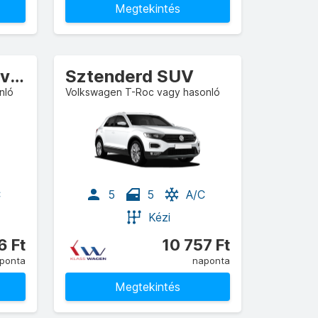
Megtekintés
Kompakt Crossover
Sztenderd SUV
nló
Volkswagen T-Roc vagy hasonló
C
5
5
A/C
Kézi
6 Ft
10 757 Ft
ponta
naponta
Megtekintés