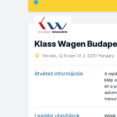
Klass Wagen Budapes
Vecses, Uj Ecseri Ut 2, 2220 Hungary
Átvételi információk
A repü
kilép 
éri a 
automa
transz
Leadási utasítások
Kérjük