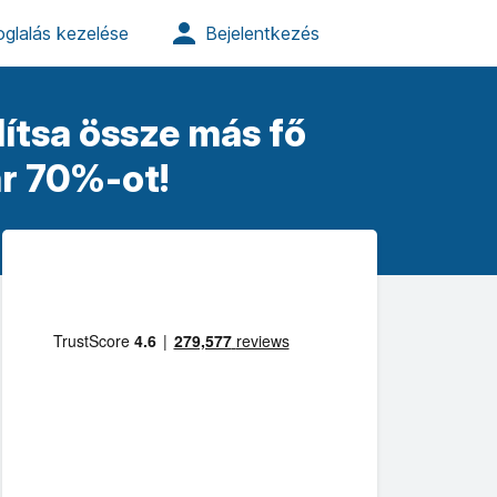
lítsa össze más fő
ár 70%-ot!