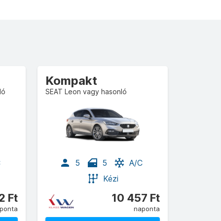
Kompakt
ló
SEAT Leon vagy hasonló
C
5
5
A/C
Kézi
2 Ft
10 457 Ft
ponta
naponta