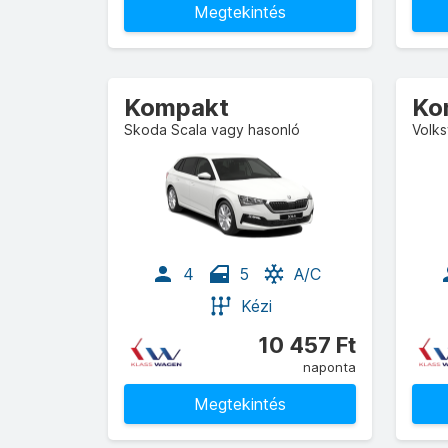
Megtekintés
Kompakt
Ko
Skoda Scala vagy hasonló
Volk
4
5
A/C
Kézi
10 457 Ft
naponta
Megtekintés