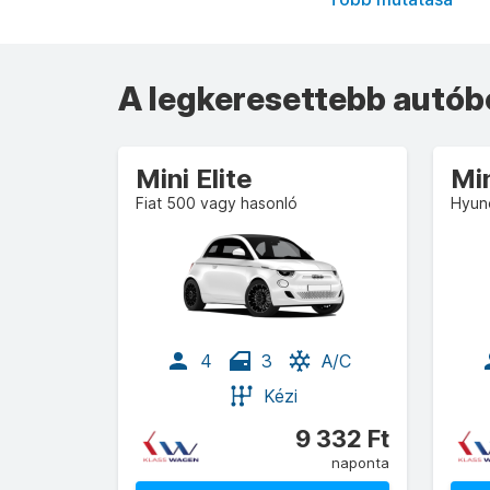
A legkeresettebb autóbé
Mini Elite
Mi
Fiat 500 vagy hasonló
Hyund
4
3
A/C
Kézi
9 332 Ft
naponta