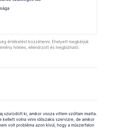
asága
tőség értékelést közzétenni. Ehelyett megkérjük
lemény hiteles, ellenőrzött és megbízható.
 szürödött ki, amikor vissza vittem szóltam miatta.
kellett volna vinni időszakis szervizre, de amikor
nem volt probléma azon kívül, hogy a műszerfalon