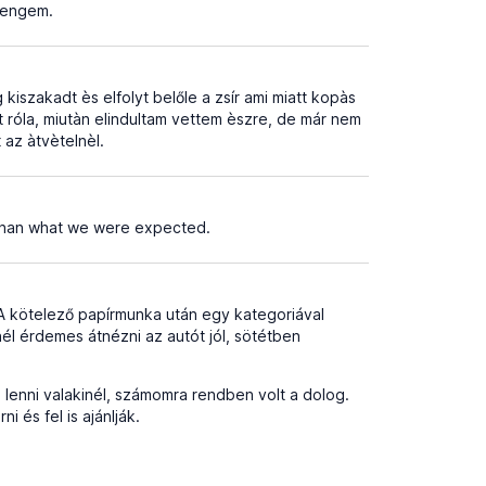
k engem.
kiszakadt ès elfolyt belőle a zsír ami miatt kopàs
et róla, miutàn elindultam vettem èszre, de már nem
 az àtvètelnèl.
 than what we were expected.
. A kötelező papírmunka után egy kategoriával
él érdemes átnézni az autót jól, sötétben
ud lenni valakinél, számomra rendben volt a dolog.
 és fel is ajánlják.