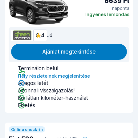
6639 Ft
naponta
Ingyenes lemondás
8,4
Jó
Ajánlat megtekintése
Terminálon belül
Hely részleteinek megjelenítése
Átlagos letét
Azonnali visszaigazolás!
Korlátlan kilométer-használat
Fizetés
Online check-in