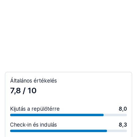
Általános értékelés
7,8
/ 10
Kijutás a repülőtérre
8,0
Check-in és indulás
8,3