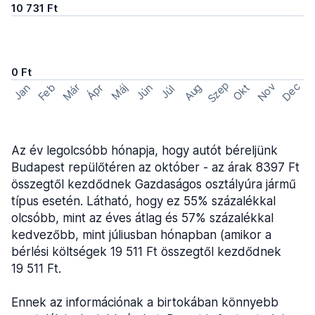
10 731 Ft
0 Ft
Szep
Nov
Dec
Feb
Aug
Már
Okt
Jan
Ápr
Máj
Jún
Júl
Az év legolcsóbb hónapja, hogy autót béreljünk
Budapest repülőtéren az október - az árak 8397 Ft
összegtől kezdődnek Gazdaságos osztályúra jármű
típus esetén. Látható, hogy ez 55% százalékkal
olcsóbb, mint az éves átlag és 57% százalékkal
kedvezőbb, mint júliusban hónapban (amikor a
bérlési költségek 19 511 Ft összegtől kezdődnek
19 511 Ft.
Ennek az információnak a birtokában könnyebb