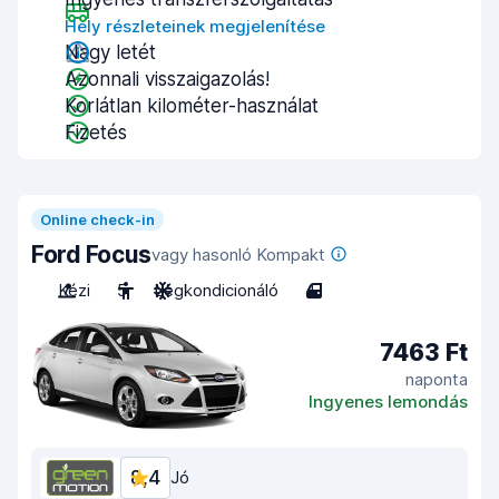
Hely részleteinek megjelenítése
Nagy letét
Azonnali visszaigazolás!
Korlátlan kilométer-használat
Fizetés
Online check-in
Ford Focus
vagy hasonló Kompakt
Kézi
5
Légkondicionáló
4
7463 Ft
naponta
Ingyenes lemondás
8,4
Jó