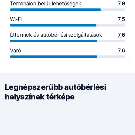
Terminálon belüli lehetőségek
7,9
Wi-Fi
7,5
Éttermek és autóbérlési szolgáltatások
7,6
Váró
7,6
Legnépszerűbb autóbérlési
helyszínek térképe