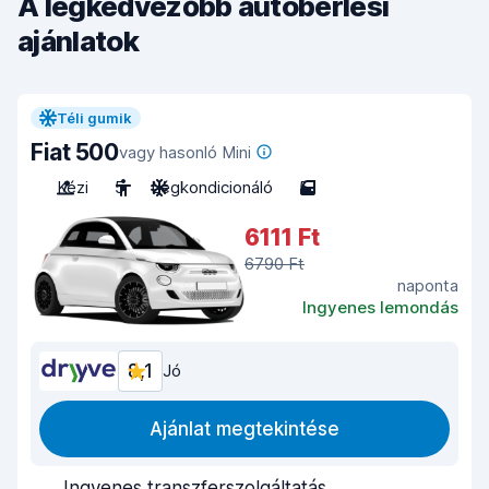
A legkedvezőbb autóbérlési
ajánlatok
Téli gumik
Fiat 500
vagy hasonló Mini
Kézi
5
Légkondicionáló
5
6111 Ft
6790 Ft
naponta
Ingyenes lemondás
8,1
Jó
Ajánlat megtekintése
Ingyenes transzferszolgáltatás