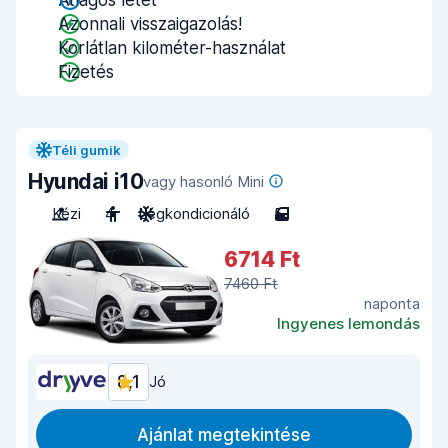
Átlagos letét
Azonnali visszaigazolás!
Korlátlan kilométer-használat
Fizetés
Téli gumik
Hyundai i10
vagy hasonló Mini
Kézi
4
Légkondicionáló
5
6714 Ft
7460 Ft
naponta
Ingyenes lemondás
8,1
Jó
Ajánlat megtekintése