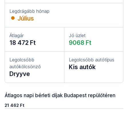
Legdrágább hónap
Július
Átlagár
Jó üzlet
18 472 Ft
9068 Ft
Legolcsóbb
Legolcsóbb autótípus
Kis autók
autókölcsönző
Dryyve
Átlagos napi bérleti díjak Budapest repülőtéren
21 462 Ft