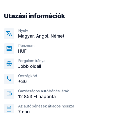
Utazási információk
Nyelv
Magyar, Angol, Német
Pénznem
HUF
Forgalom iránya
Jobb oldali
Országkód
+36
Gazdaságos autóbérlési árak
12 853 Ft naponta
Az autóbérlések átlagos hossza
7 nap