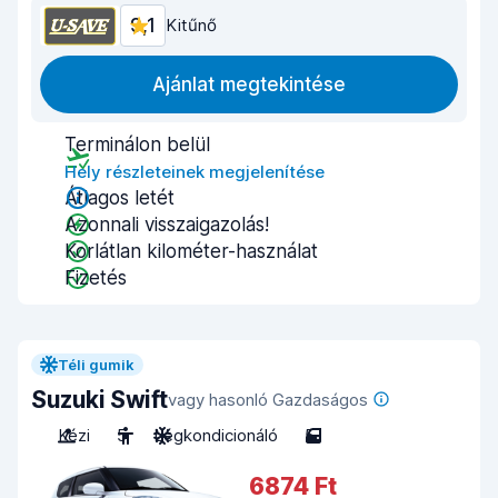
9,1
Kitűnő
Ajánlat megtekintése
Terminálon belül
Hely részleteinek megjelenítése
Átlagos letét
Azonnali visszaigazolás!
Korlátlan kilométer-használat
Fizetés
Téli gumik
Suzuki Swift
vagy hasonló Gazdaságos
Kézi
5
Légkondicionáló
5
6874 Ft