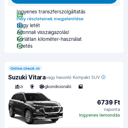
Ingyenes transzferszolgáltatás
Hely részleteinek megjelenítése
Nagy letét
Azonnali visszaigazolás!
Korlátlan kilométer-használat
Fizetés
Online check-in
Suzuki Vitara
vagy hasonló Kompakt SUV
Kézi
5
Légkondicionáló
5
6739 Ft
naponta
Ingyenes lemondás