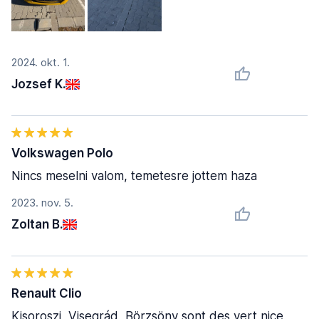
2024. okt. 1.
Jozsef K.
Volkswagen Polo
Nincs meselni valom, temetesre jottem haza
2023. nov. 5.
Zoltan B.
Renault Clio
Kisoroszi, Visegrád, Börzsöny sont des vert nice