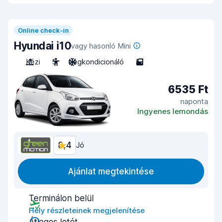
Online check-in
Hyundai i10
vagy hasonló Mini
Kézi
5
Légkondicionáló
5
6535 Ft
naponta
Ingyenes lemondás
8,4
Jó
Ajánlat megtekintése
Terminálon belül
Hely részleteinek megjelenítése