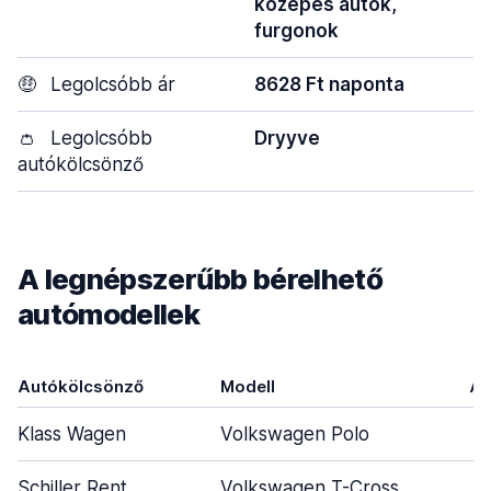
közepes autók,
furgonok
🤑
Legolcsóbb ár
8628 Ft naponta
👛
Legolcsóbb
Dryyve
autókölcsönző
A legnépszerűbb bérelhető
autómodellek
Autókölcsönző
Modell
Aj
Klass Wagen
Volkswagen Polo
Schiller Rent
Volkswagen T-Cross