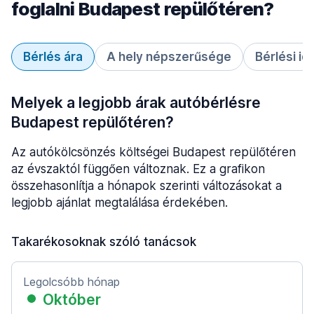
foglalni Budapest repülőtéren?
Bérlés ára
A hely népszerűsége
Bérlési id
Melyek a legjobb árak autóbérlésre
Budapest repülőtéren?
Az autókölcsönzés költségei Budapest repülőtéren
az évszaktól függően változnak. Ez a grafikon
összehasonlítja a hónapok szerinti változásokat a
legjobb ajánlat megtalálása érdekében.
Takarékosoknak szóló tanácsok
Legolcsóbb hónap
Október