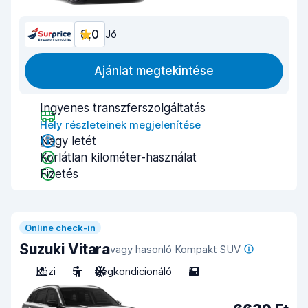
8,0
Jó
Ajánlat megtekintése
Ingyenes transzferszolgáltatás
Hely részleteinek megjelenítése
Nagy letét
Korlátlan kilométer-használat
Fizetés
Online check-in
Suzuki Vitara
vagy hasonló Kompakt SUV
Kézi
5
Légkondicionáló
5