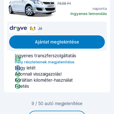
7638 Ft
naponta
Ingyenes lemondás
8,1
Jó
Ajánlat megtekintése
Ingyenes transzferszolgáltatás
Hely részleteinek megjelenítése
Nagy letét
Azonnali visszaigazolás!
Korlátlan kilométer-használat
Fizetés
9 / 50 autó megjelenítése