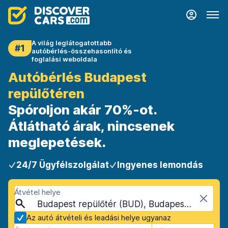
A világ leglátogatottabb
#1
autóbérlés-összehasonlító és
foglalási weboldala
Autóbérlés Budapest
repülőtéren
Spóroljon akár 70%-ot.
Átlátható árak, nincsenek
meglepetések.
24/7 Ügyfélszolgálat
Ingyenes lemondás
Átvétel helye
Budapest repülőtér (BUD), Budapest, Magyarország
Az autó átvételi és leadási helye ugyanaz