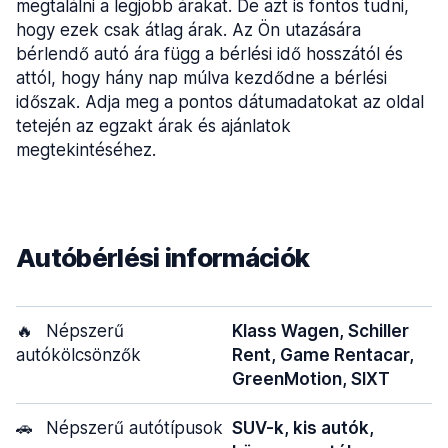
megtalálni a legjobb árakat. De azt is fontos tudni,
hogy ezek csak átlag árak. Az Ön utazására
bérlendő autó ára függ a bérlési idő hosszától és
attól, hogy hány nap múlva kezdődne a bérlési
időszak. Adja meg a pontos dátumadatokat az oldal
tetején az egzakt árak és ajánlatok
megtekintéséhez.
Autóbérlési információk
🔥
Népszerű
Klass Wagen, Schiller
autókölcsönzők
Rent, Game Rentacar,
GreenMotion, SIXT
🚗
Népszerű autótípusok
SUV-k, kis autók,