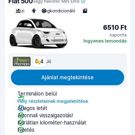
Fiat 500
vagy hasonló Mini Elite
Kézi
4
Légkondicionáló
3
6510 Ft
naponta
Ingyenes lemondás
8,4
Jó
Ajánlat megtekintése
Terminálon belül
Hely részleteinek megjelenítése
Átlagos letét
Azonnali visszaigazolás!
Korlátlan kilométer-használat
Fizetés