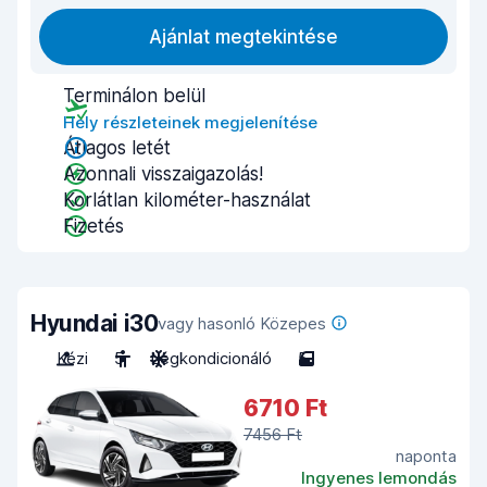
Ajánlat megtekintése
Terminálon belül
Hely részleteinek megjelenítése
Átlagos letét
Azonnali visszaigazolás!
Korlátlan kilométer-használat
Fizetés
Hyundai i30
vagy hasonló Közepes
Kézi
5
Légkondicionáló
5
6710 Ft
7456 Ft
naponta
Ingyenes lemondás