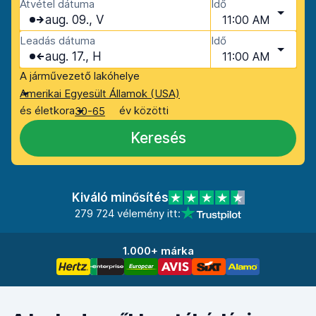
Átvétel dátuma
Idő
aug. 09., V
11:00 AM
Leadás dátuma
Idő
aug. 17., H
11:00 AM
A járművezető lakóhelye
Amerikai Egyesült Államok (USA)
és életkora
év közötti
30-65
Keresés
Kiváló minősítés
279 724 vélemény itt:
1.000+ márka