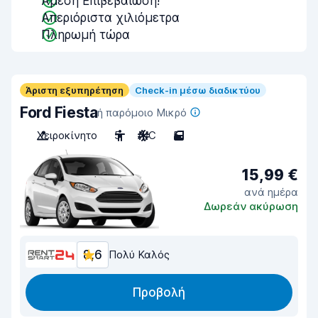
Άμεση Επιβεβαίωση!
Απεριόριστα χιλιόμετρα
Πληρωμή τώρα
Άριστη εξυπηρέτηση
Check-in μέσω διαδικτύου
Ford Fiesta
ή παρόμοιο Μικρό
Χειροκίνητο
5
A/C
5
15,99 €
ανά ημέρα
Δωρεάν ακύρωση
8,6
Πολύ Καλός
Προβολή