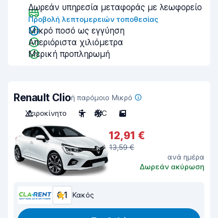
Δωρεάν υπηρεσία μεταφοράς με λεωφορείο
Προβολή λεπτομερειών τοποθεσίας
Μικρό ποσό ως εγγύηση
Απεριόριστα χιλιόμετρα
Μερική προπληρωμή
Renault Clio
ή παρόμοιο Μικρό
Χειροκίνητο
5
A/C
5
12,91 €
13,59 €
ανά ημέρα
Δωρεάν ακύρωση
6,1
Κακός