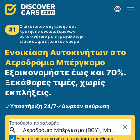
Ο ιστότοπος σύγκρισης και
#1
κράτησης ενοικιαζόμενων
αυτοκινήτων με τη μεγαλύτερη
επισκεψιμότητα στον κόσμο
Ενοικίαση Αυτοκινήτων στο
Αεροδρόμιο Μπέργκαμο
Εξοικονομήστε έως και 70%.
Ξεκάθαρες τιμές, χωρίς
εκπλήξεις.
Υποστήριξη 24/7
Δωρεάν ακύρωση
Τοποθεσία παραλαβής
Αεροδρόμιο Μπέργκαμο (BGY), Μπέργκαμο, Ιταλική Χερσόνησος
Επιστροφή αυτοκινήτου στην ίδια τοποθεσία