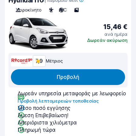
Hyundai i10
ή παρόμοιο Μίνι
Χειροκίνητο
5
A/C
5
15,46 €
ανά ημέρα
Δωρεάν ακύρωση
7,9
Μέτριος
Προβολή
Δωρεάν υπηρεσία μεταφοράς με λεωφορείο
Προβολή λεπτομερειών τοποθεσίας
Μέσο ποσό εγγύησης
Άμεση Επιβεβαίωση!
Απεριόριστα χιλιόμετρα
Πληρωμή τώρα