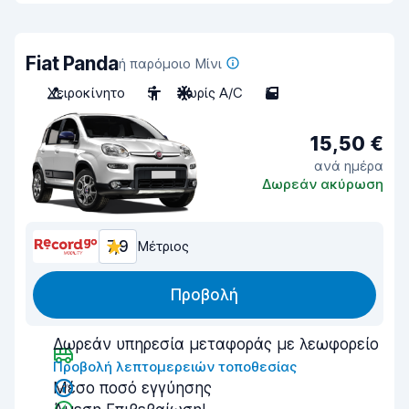
Fiat Panda
ή παρόμοιο Μίνι
Χειροκίνητο
5
Χωρίς A/C
5
15,50 €
ανά ημέρα
Δωρεάν ακύρωση
7,9
Μέτριος
Προβολή
Δωρεάν υπηρεσία μεταφοράς με λεωφορείο
Προβολή λεπτομερειών τοποθεσίας
Μέσο ποσό εγγύησης