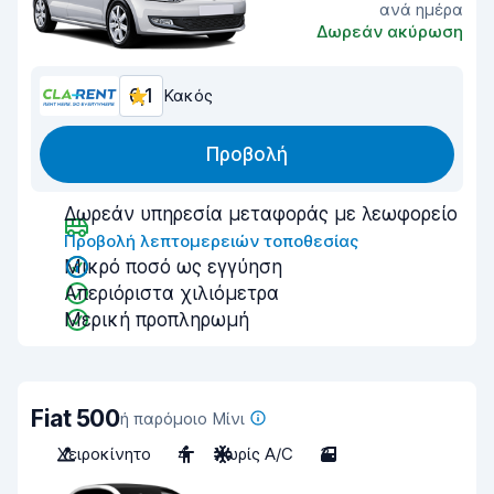
ανά ημέρα
Δωρεάν ακύρωση
6,1
Κακός
Προβολή
Δωρεάν υπηρεσία μεταφοράς με λεωφορείο
Προβολή λεπτομερειών τοποθεσίας
Μικρό ποσό ως εγγύηση
Απεριόριστα χιλιόμετρα
Μερική προπληρωμή
Fiat 500
ή παρόμοιο Μίνι
Χειροκίνητο
4
Χωρίς A/C
3