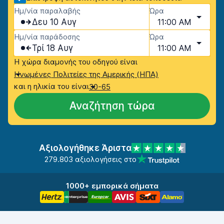
Ημ/νία παραλαβής
Ώρα
Δευ 10 Αυγ
11:00 AM
Ημ/νία παράδοσης
Ώρα
Τρί 18 Αυγ
11:00 AM
Η χώρα διαμονής του οδηγού είναι
Ηνωμένες Πολιτείες της Αμερικής (ΗΠΑ)
και η ηλικία του είναι
30-65
Αναζήτηση τώρα
Αξιολογήθηκε Άριστα
279.803 αξιολογήσεις στο
1000+ εμπορικά σήματα