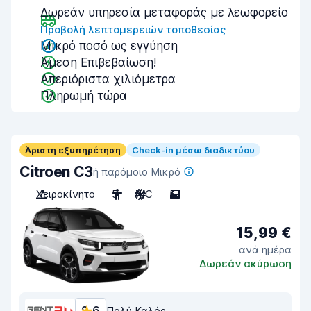
Δωρεάν υπηρεσία μεταφοράς με λεωφορείο
Προβολή λεπτομερειών τοποθεσίας
Μικρό ποσό ως εγγύηση
Άμεση Επιβεβαίωση!
Απεριόριστα χιλιόμετρα
Πληρωμή τώρα
Άριστη εξυπηρέτηση
Check-in μέσω διαδικτύου
Citroen C3
ή παρόμοιο Μικρό
Χειροκίνητο
5
A/C
5
15,99 €
ανά ημέρα
Δωρεάν ακύρωση
Πολύ Καλός