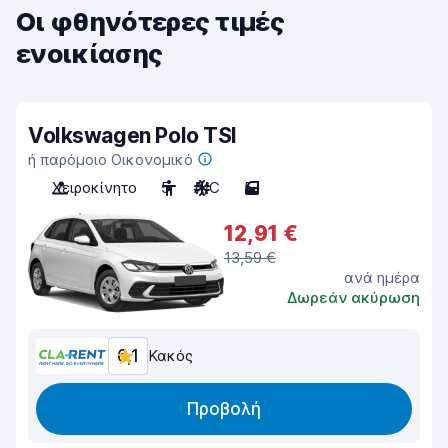
Οι φθηνότερες τιμές
ενοικίασης
Volkswagen Polo TSI
ή παρόμοιο Οικονομικό
Χειροκίνητο
5
A/C
5
12,91 €
13,59 €
ανά ημέρα
Δωρεάν ακύρωση
6,1
Κακός
Προβολή