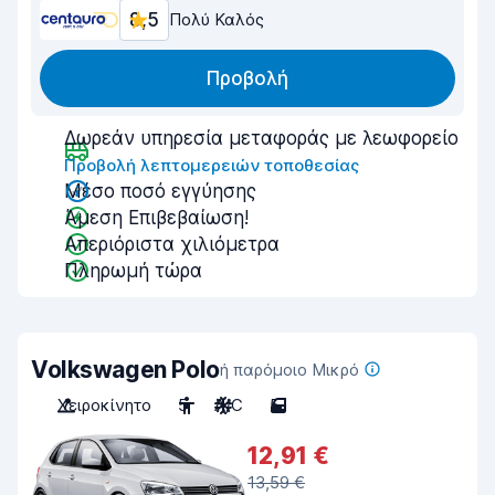
8,5
Πολύ Καλός
Προβολή
Δωρεάν υπηρεσία μεταφοράς με λεωφορείο
Προβολή λεπτομερειών τοποθεσίας
Μέσο ποσό εγγύησης
Άμεση Επιβεβαίωση!
Απεριόριστα χιλιόμετρα
Πληρωμή τώρα
Volkswagen Polo
ή παρόμοιο Μικρό
Χειροκίνητο
5
A/C
5
12,91 €
13,59 €