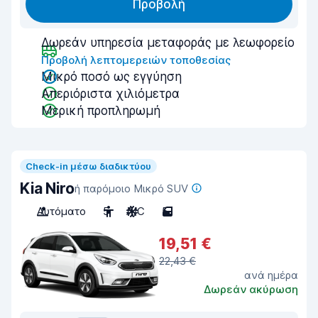
Προβολή
Δωρεάν υπηρεσία μεταφοράς με λεωφορείο
Προβολή λεπτομερειών τοποθεσίας
Μικρό ποσό ως εγγύηση
Απεριόριστα χιλιόμετρα
Μερική προπληρωμή
Check-in μέσω διαδικτύου
Kia Niro
ή παρόμοιο Μικρό SUV
Αυτόματο
5
A/C
5
19,51 €
22,43 €
ανά ημέρα
Δωρεάν ακύρωση