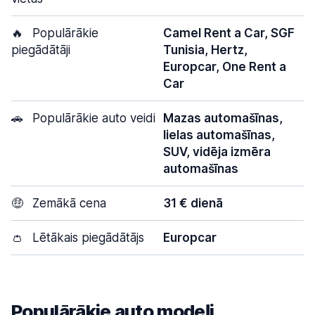
🔥
Populārākie
Camel Rent a Car, SGF
piegādātāji
Tunisia, Hertz,
Europcar, One Rent a
Car
🚗
Populārākie auto veidi
Mazas automašīnas,
lielas automašīnas,
SUV, vidēja izmēra
automašīnas
🤑
Zemākā cena
31 € dienā
👛
Lētākais piegādātājs
Europcar
Populārākie auto modeļi