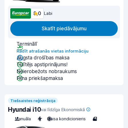
8,0
Labi
Skatīt piedāvājumu
Terminālī
Rādīt atrašanās vietas informāciju
Augsta drošības maksa
Tūlītējs apstiprinājums!
Neierobežots nobraukums
Pilna priekšapmaksa
Tiešsaistes reģistrācija
Hyundai i10
vai līdzīga Ekonomiskā
Manuāla
4
Gaisa kondicionieris
4