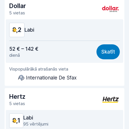
Nodošanas ātrums
8,2
Dollar
5 vietas
Auto tīrība
8,2
8,2
Automašīnas stāvoklis
Labi
8,4
Cena atbilst kvalitātei
8,1
52 € – 142 €
Skatīt
dienā
Viegli atrast
8,2
Vispopulārākā atrašanās vieta
Aģentu atbalsts
8,3
Ap Internationale De Sfax
Saņemšanas ātrums
8,0
Nodošanas ātrums
8,2
Hertz
5 vietas
Auto tīrība
8,2
Labi
8,1
Automašīnas stāvoklis
8,4
95 vērtējumi