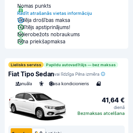
Nomas punkts
Rādīt atrašanās vietas informāciju
Vidēja drošības maksa
Tūlītējs apstiprinājums!
Neierobežots nobraukums
Pilna priekšapmaksa
Lielisks serviss
Papildu autovadītājs — bez maksas
Fiat Tipo Sedan
vai līdzīga Pilna izmēra
Manuāla
5
Gaisa kondicionieris
4
41,64 €
dienā
Bezmaksas atcelšana