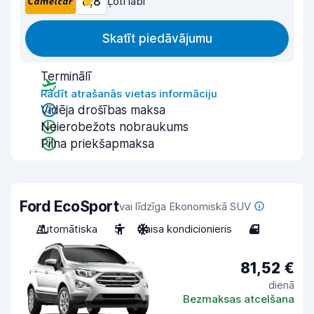
8,8
Ļoti labi
Skatīt piedāvājumu
Terminālī
Rādīt atrašanās vietas informāciju
Vidēja drošības maksa
Neierobežots nobraukums
Pilna priekšapmaksa
Ford EcoSport
vai līdzīga Ekonomiskā SUV
Automātiska
5
Gaisa kondicionieris
4
81,52 €
dienā
Bezmaksas atcelšana