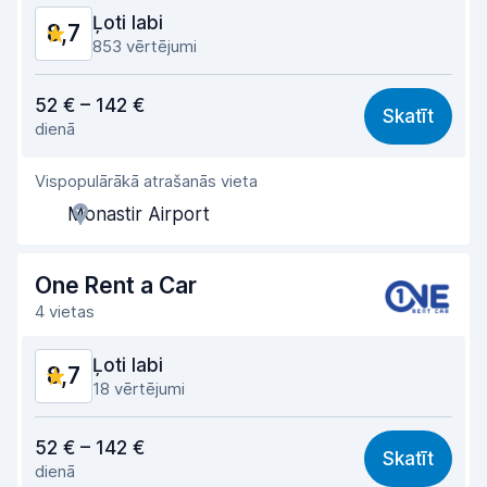
Ļoti labi
8,7
853 vērtējumi
Cena atbilst kvalitātei
8,6
52 € – 142 €
Skatīt
dienā
Viegli atrast
8,9
Vispopulārākā atrašanās vieta
Aģentu atbalsts
8,7
Monastir Airport
Saņemšanas ātrums
8,7
Nodošanas ātrums
9,0
One Rent a Car
4 vietas
Auto tīrība
8,5
Ļoti labi
8,7
Automašīnas stāvoklis
8,4
18 vērtējumi
Cena atbilst kvalitātei
8,4
52 € – 142 €
Skatīt
dienā
Viegli atrast
8,6