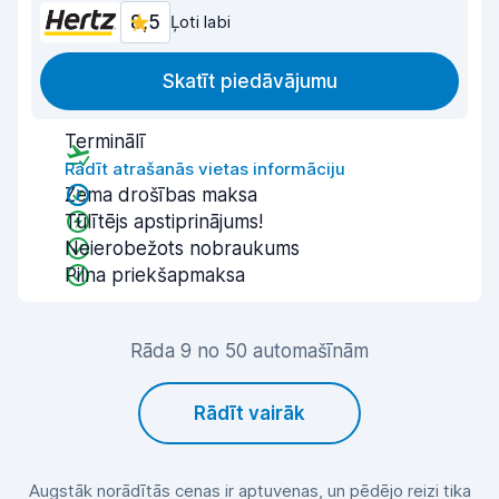
8,5
Ļoti labi
Skatīt piedāvājumu
Terminālī
Rādīt atrašanās vietas informāciju
Zema drošības maksa
Tūlītējs apstiprinājums!
Neierobežots nobraukums
Pilna priekšapmaksa
Rāda 9 no 50 automašīnām
Rādīt vairāk
Augstāk norādītās cenas ir aptuvenas, un pēdējo reizi tika