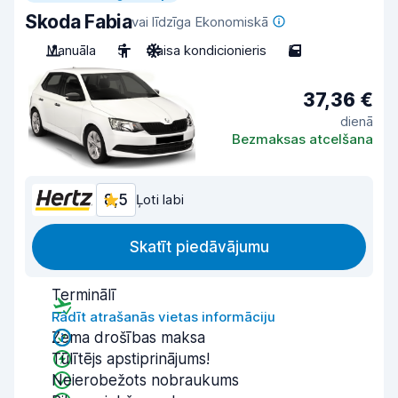
Skoda Fabia
vai līdzīga Ekonomiskā
Manuāla
5
Gaisa kondicionieris
5
37,36 €
dienā
Bezmaksas atcelšana
8,5
Ļoti labi
Skatīt piedāvājumu
Terminālī
Rādīt atrašanās vietas informāciju
Zema drošības maksa
Tūlītējs apstiprinājums!
Neierobežots nobraukums