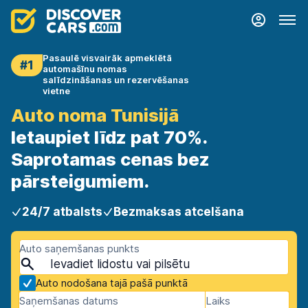
Pasaulē visvairāk apmeklētā
#1
automašīnu nomas
salīdzināšanas un rezervēšanas
vietne
Auto noma Tunisijā
Ietaupiet līdz pat 70%.
Saprotamas cenas bez
pārsteigumiem.
24/7 atbalsts
Bezmaksas atcelšana
Auto saņemšanas punkts
Auto nodošana tajā pašā punktā
Saņemšanas datums
Laiks