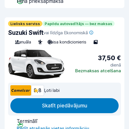
Pilna priekšapmaksa
Lielisks serviss
Papildu autovadītājs — bez maksas
Suzuki Swift
vai līdzīga Ekonomiskā
Manuāla
5
Gaisa kondicionieris
5
37,50 €
dienā
Bezmaksas atcelšana
8,8
Ļoti labi
Skatīt piedāvājumu
Terminālī
Rādīt atrašanās vietas informāciju