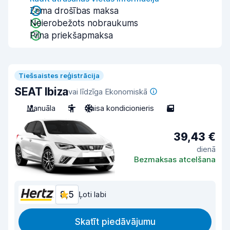
Zema drošības maksa
Neierobežots nobraukums
Pilna priekšapmaksa
Tiešsaistes reģistrācija
SEAT Ibiza
vai līdzīga Ekonomiskā
Manuāla
5
Gaisa kondicionieris
5
39,43 €
dienā
Bezmaksas atcelšana
8,5
Ļoti labi
Skatīt piedāvājumu