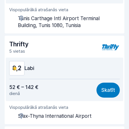
Vispopulārākā atrašanās vieta
Aģentu atbalsts
8,8
Tunis Carthage Intl Airport Terminal
Saņemšanas ātrums
9,0
Building, Tunis 1080, Tunisia
Nodošanas ātrums
8,9
Thrifty
Auto tīrība
8,7
5 vietas
Automašīnas stāvoklis
8,6
8,2
Labi
Cena atbilst kvalitātei
8,1
52 € – 142 €
Skatīt
dienā
Viegli atrast
8,2
Vispopulārākā atrašanās vieta
Aģentu atbalsts
8,2
Sfax-Thyna International Airport
Saņemšanas ātrums
8,0