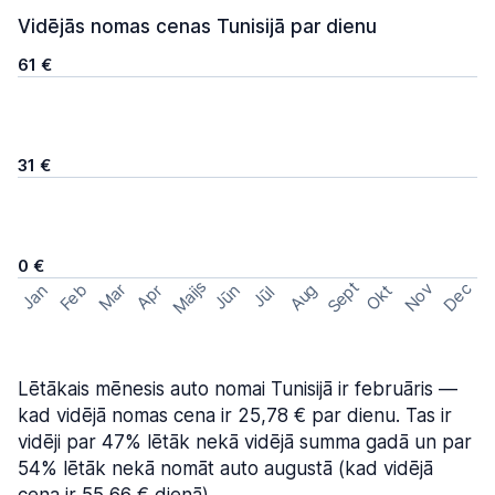
Vidējās nomas cenas Tunisijā par dienu
61 €
31 €
0 €
Maijs
Sept
Nov
Dec
Feb
Aug
Mar
Okt
Jan
Apr
Jūn
Jūl
Lētākais mēnesis auto nomai Tunisijā ir februāris —
kad vidējā nomas cena ir 25,78 € par dienu. Tas ir
vidēji par 47% lētāk nekā vidējā summa gadā un par
54% lētāk nekā nomāt auto augustā (kad vidējā