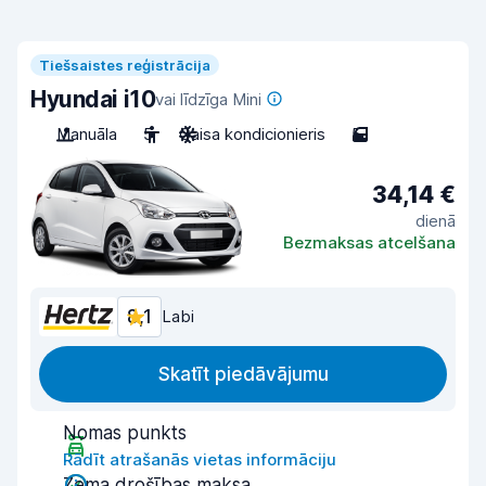
Tiešsaistes reģistrācija
Hyundai i10
vai līdzīga Mini
Manuāla
5
Gaisa kondicionieris
5
34,14 €
dienā
Bezmaksas atcelšana
8,1
Labi
Skatīt piedāvājumu
Nomas punkts
Rādīt atrašanās vietas informāciju
Zema drošības maksa