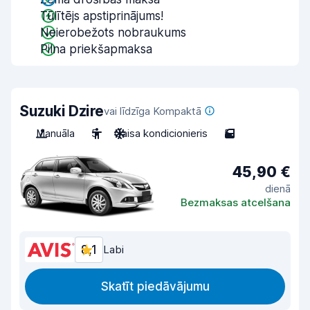
Tūlītējs apstiprinājums!
Neierobežots nobraukums
Pilna priekšapmaksa
Suzuki Dzire
vai līdzīga Kompaktā
Manuāla
5
Gaisa kondicionieris
5
45,90 €
dienā
Bezmaksas atcelšana
8,1
Labi
Skatīt piedāvājumu