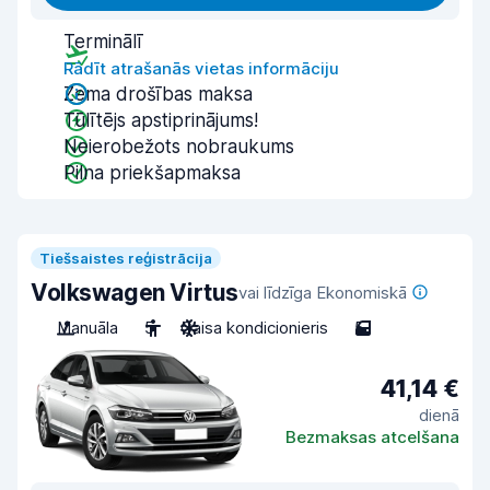
Terminālī
Rādīt atrašanās vietas informāciju
Zema drošības maksa
Tūlītējs apstiprinājums!
Neierobežots nobraukums
Pilna priekšapmaksa
Tiešsaistes reģistrācija
Volkswagen Virtus
vai līdzīga Ekonomiskā
Manuāla
5
Gaisa kondicionieris
5
41,14 €
dienā
Bezmaksas atcelšana