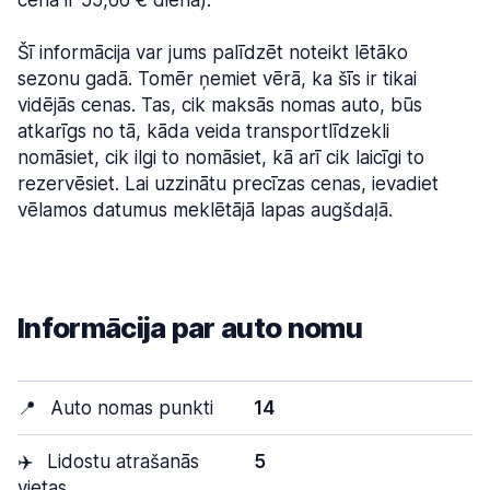
cena ir 55,66 € dienā).
Šī informācija var jums palīdzēt noteikt lētāko
sezonu gadā. Tomēr ņemiet vērā, ka šīs ir tikai
vidējās cenas. Tas, cik maksās nomas auto, būs
atkarīgs no tā, kāda veida transportlīdzekli
nomāsiet, cik ilgi to nomāsiet, kā arī cik laicīgi to
rezervēsiet. Lai uzzinātu precīzas cenas, ievadiet
vēlamos datumus meklētājā lapas augšdaļā.
Informācija par auto nomu
📍
Auto nomas punkti
14
✈️
Lidostu atrašanās
5
vietas