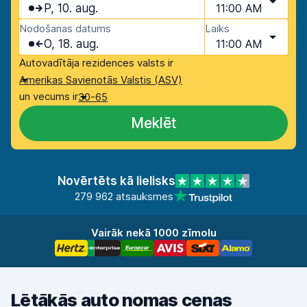
P, 10. aug.
11:00 AM
Nodošanas datums
Laiks
O, 18. aug.
11:00 AM
Autovadītāja rezidences valsts ir
Amerikas Savienotās Valstis (ASV)
un vecums ir
30-65
Meklēt
Novērtēts kā lielisks
279 962 atsauksmes
Vairāk nekā 1000 zīmolu
Lētākās auto nomas cenas