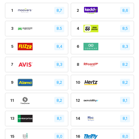
1
8,7
2
8,6
3
8.5
4
8,5
5
8,4
6
8,3
7
8,3
8
8.2
9
8,2
10
8,2
11
8,2
12
8,1
13
8,1
14
8,1
15
8,0
16
8,0