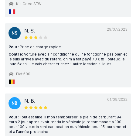
Kia Ceed STW
29/07/2023
N. S.
NS
Pour:
Prise en charge rapide
Contre:
Voiture avec air conditionne qui ne fonctionne pas bien et
je suis arrivee avec du retard, on m a fait payé 73 € !!! Honteux, je
loue 6x an ! Je vais chercher chez 1 autre location ailleurs
Fiat 500
01/09/2022
N. B.
NB
Pour:
Tout est nikel il mon rembourser le plein de carburant 94
euro 2 jour apres avoir rendu le véhicule je recommande a 100
pour 100 victoria rent car location du véhicule pour 15 jours merci
et a l'année prochaine