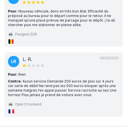
Pour:
Nouveau véhicule, donc en très bon état. Efficacité du
préposé au bureau pour le départ comme pour le retour. Il ne
manquait qu'une place prévue de parcage pour le dépôt ; j'ai dû
chercher puis me stationner en pleine allée.
Peugeot 208
08/06/2021
L. R.
LR
Pour:
Rien
Contre:
Aucun service Demande 200 euros de plus sur 4 jours
car carte de débit Ne rend pas les 500 euros bloquer après une
semaine malgres l’es appel passer Service racroche au nez Une
horreur Plus jamais je prend de voiture avec vous
Opel Crossland