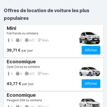
Offres de location de voiture les plus
populaires
Mini
Fiat Panda ou similaire
5
5
A/C
Man.
39,71 €
Afficher
par jour
Economique
Opel Corsa ou similaire
5
5
A/C
Man.
43,77 €
Afficher
par jour
Economique
Peugeot 208 ou similaire