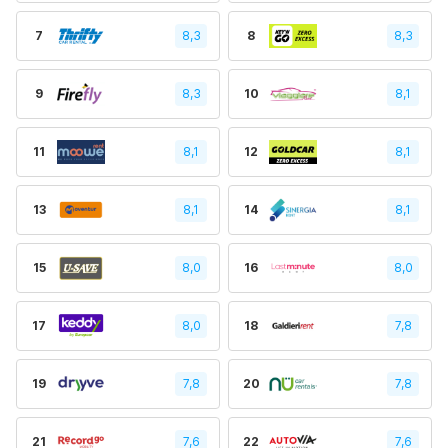
7
8,3
8
8,3
9
8,3
10
8,1
11
8,1
12
8,1
13
8,1
14
8,1
15
8,0
16
8,0
17
8,0
18
7,8
19
7,8
20
7,8
21
7,6
22
7,6