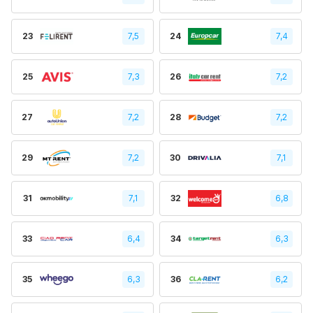
23
7,5
24
7,4
25
7,3
26
7,2
27
7,2
28
7,2
29
7,2
30
7,1
31
7,1
32
6,8
33
6,4
34
6,3
35
6,3
36
6,2