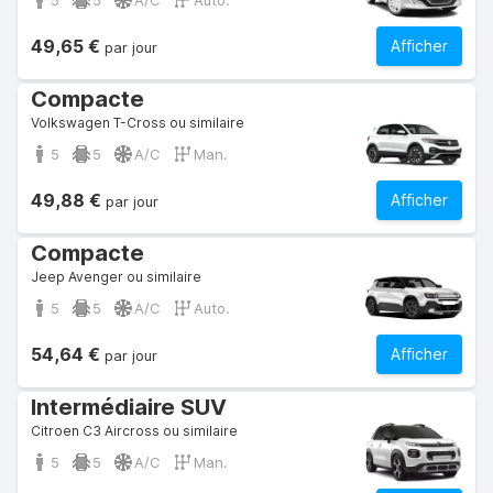
5
5
A/C
Auto.
49,65 €
Afficher
par jour
Compacte
Volkswagen T-Cross ou similaire
5
5
A/C
Man.
49,88 €
Afficher
par jour
Compacte
Jeep Avenger ou similaire
5
5
A/C
Auto.
54,64 €
Afficher
par jour
Intermédiaire SUV
Citroen C3 Aircross ou similaire
5
5
A/C
Man.