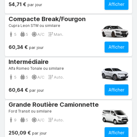
54,71 €
Afficher
par jour
Compacte Break/Fourgon
Cupra Leon STW ou similaire
5
5
A/C
Man.
60,34 €
Afficher
par jour
Intermédiaire
Alfa Romeo Tonale ou similaire
5
5
A/C
Auto.
60,64 €
Afficher
par jour
Grande Routière Camionnette
Ford Transit ou similaire
9
5
A/C
Auto.
250,09 €
Afficher
par jour