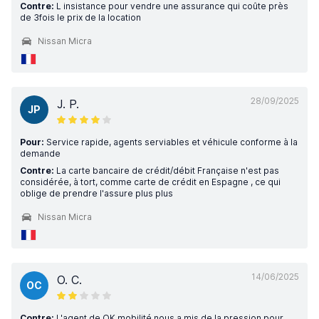
Contre:
L insistance pour vendre une assurance qui coûte près
de 3fois le prix de la location
Nissan Micra
28/09/2025
J. P.
JP
Pour:
Service rapide, agents serviables et véhicule conforme à la
demande
Contre:
La carte bancaire de crédit/débit Française n'est pas
considérée, à tort, comme carte de crédit en Espagne , ce qui
oblige de prendre l'assure plus plus
Nissan Micra
14/06/2025
O. C.
OC
Contre:
L'agent de OK mobilité nous a mis de la pression pour