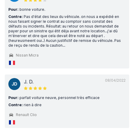
Pour:
bonne voiture.
Contre:
Pas d'état des lieux du véhicule. on nous a expédié en
nous faisant signer le contrat au comptoir sans constat des
défauts ou incidents. Résultat: au retour on nous demandait de
payer pour un sinistre qui étit déja avant notre location...j'ai dû
m'énerver et dire que cela devait être noté au départ .
(heureusmeent oui..) Aucun justifictif de remise du véhicule. Pas
de reçu de rendu de la caution...
Nissan Micra
08/04/2022
J. D.
JD
Pour:
parfait voiture neuve, personnel très efficace
Contre:
rien à dire
Renault Clio