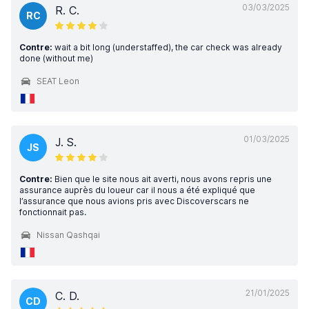
03/03/2025
R. C.
RC
Contre:
wait a bit long (understaffed), the car check was already
done (without me)
SEAT Leon
01/03/2025
J. S.
JS
Contre:
Bien que le site nous ait averti, nous avons repris une
assurance auprès du loueur car il nous a été expliqué que
l’assurance que nous avions pris avec Discoverscars ne
fonctionnait pas.
Nissan Qashqai
21/01/2025
C. D.
CD