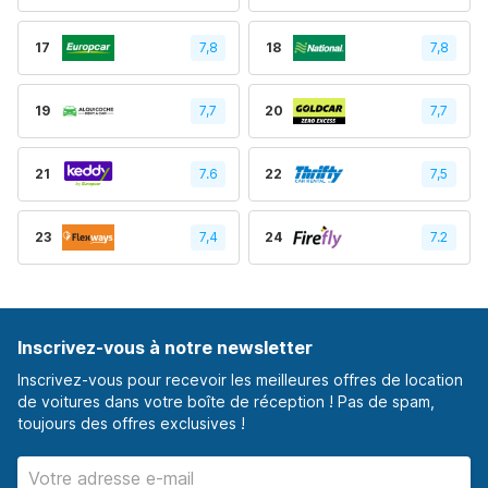
17
7,8
18
7,8
19
7,7
20
7,7
21
7.6
22
7,5
23
7,4
24
7.2
Inscrivez-vous à notre newsletter
Inscrivez-vous pour recevoir les meilleures offres de location
de voitures dans votre boîte de réception ! Pas de spam,
toujours des offres exclusives !