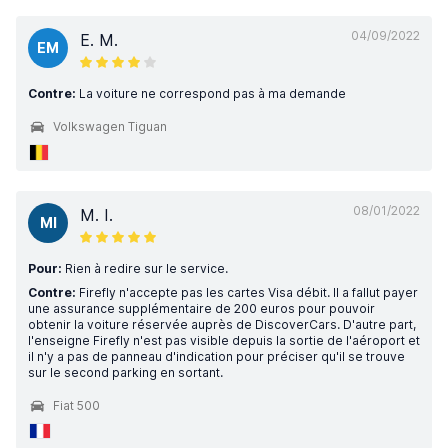
04/09/2022
E. M.
EM
Contre:
La voiture ne correspond pas à ma demande
Volkswagen Tiguan
08/01/2022
M. I.
MI
Pour:
Rien à redire sur le service.
Contre:
Firefly n'accepte pas les cartes Visa débit. Il a fallut payer
une assurance supplémentaire de 200 euros pour pouvoir
obtenir la voiture réservée auprès de DiscoverCars. D'autre part,
l'enseigne Firefly n'est pas visible depuis la sortie de l'aéroport et
il n'y a pas de panneau d'indication pour préciser qu'il se trouve
sur le second parking en sortant.
Fiat 500