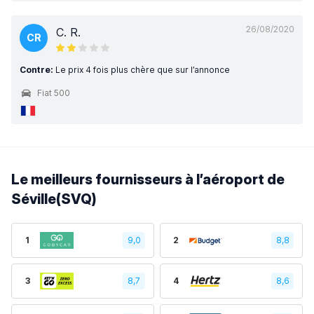
26/08/2020
C. R.
CR
Contre:
Le prix 4 fois plus chère que sur l’annonce
Fiat 500
Le meilleurs fournisseurs à l’aéroport de
Séville(SVQ)
1
9,0
2
8,8
3
8,7
4
8,6