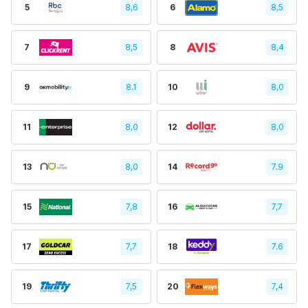
5
8,6
6
8,5
7
8,5
8
8,4
9
8.1
10
8,0
11
8,0
12
8,0
13
8,0
14
7.9
15
7,8
16
7,7
17
7,7
18
7.6
19
7,5
20
7,4