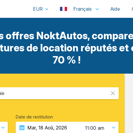
EUR
Français
 offres NoktAutos, compare
itures de location réputés et
70 % !
ie
Date de restitution
11:00 am