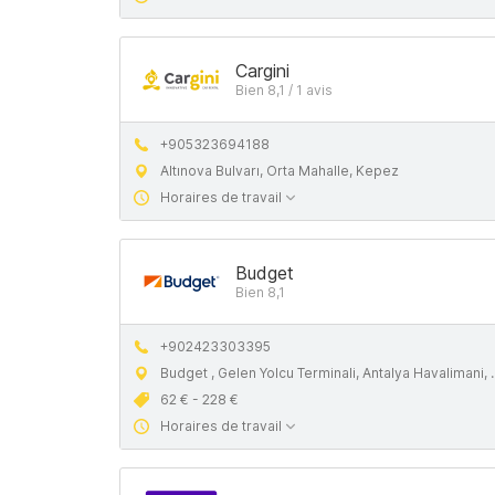
Cargini
Bien 8,1 / 1 avis
+905323694188
Altınova Bulvarı, Orta Mahalle, Kepez
Horaires de travail
Budget
Bien 8,1
+902423303395
Budget , Gelen Yolcu Terminali, Antalya Havalimani, Antalya Havaalani-Ic Hatlar Terminali, 07025 Muratpaşa
62 € - 228 €
Horaires de travail