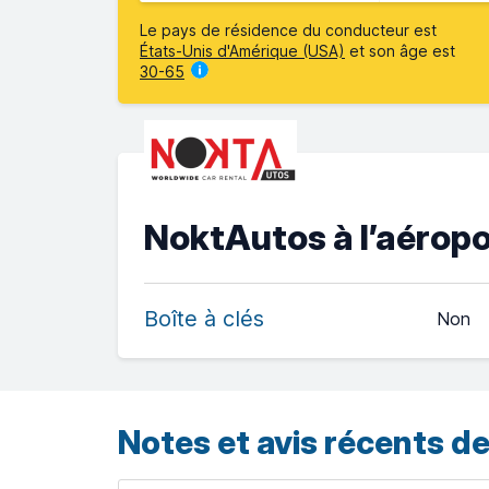
Le pays de résidence du conducteur est
États-Unis d'Amérique (USA)
et son âge est
30-65
NoktAutos à l’aéropo
Boîte à clés
Non
Notes et avis récents de