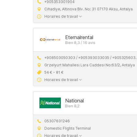
+905353301904
Cihadiye, Altinova Blv. No: 31 07170 Aksu, Antalya
Horaires de travail
Eternalrental
Bien 8,3 / 16 avis
+908503050303 / +905393033035 / +905325603606
Gгzelyurt Mahallesi Lara Caddesi No:63/2, Antalya
54 € - 81 €
Horaires de travail
National
Bien 8,2
05307631246
Domestic Flights Terminal
Horaires de travail