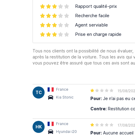
Rapport qualité-prix
Recherche facile
Agent serviable
Prise en charge rapide
Tous nos clients ont la possibilité de nous évaluer,
après la restitution de la voiture. Tous les avis qui 
vous pouvez être assuré que tous ces avis sont aut
France
15/08/20
TC
Kia Stonic
Pour:
Je n’ai pas eu ce
Contre:
Restitution co
France
17/08/20
HK
Hyundai i20
Pour:
Aucune accueil