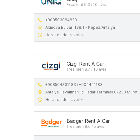
Excellent 9,3 / 10 avis
+908503084828
Altınova Bulvarı 138/1 - Kepez/Antalya
Horaires de travail
Cizgi Rent A Car
Très bien 8,7 / 16 avis
+908504331183 / +904441183
Antalya Havalimanı Iç Hatlar Terminali 07230 Muratpaşa/Antalya 2- Hacıaliler Mahallesi 326. Sk. 6/1 07112 Aksu/Antalya
Horaires de travail
Badger Rent A Car
Très bien 8,6 / 5 avis