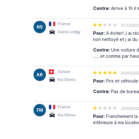
Contre:
Arrive à 1h i
France
27/12/202
NS
Dacia Lodgy
Pour:
A éviter! J ai 
non nettoyé et j ai du
Contre:
Une voiture d
….. et comme par hasar
Suisse
20/09/20
AR
Kia Stonic
Pour:
Prix et véhicul
Contre:
Pas de bureau
France
29/08/20
FM
Kia Stonic
Pour:
Franchement la l
inférieure à ma locatio