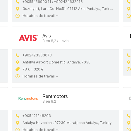
+905545699041 / +902424632018
Guzelyurt, Lara Cd. No:51, 07112 Aksu/Antalya, Turkiye
Horaires de travail
Avis
Bien 8,2 / 1 avis
+902423303073
Antalya Airport Domestic, Antalya, 7030
78 € - 320 €
Horaires de travail
Rentmotors
Bien 8,2
+905421248203
Antalya Havaalani, 07230 Muratpasa Antalya, Turkey
Horaires de travail