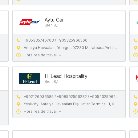
Aytu Car
Bien 8,1
+905335746703 / +905325966560
Antalya Havaalani, Yenigol, 07230 Muratpasa/Antalya, Turkey
Horaires de travail
H-Lead Hospitality
Bien 8,1
+902126036585 / +908502596232 / +905432596232
Yeşilköy, Antalya Havaalanı Dış Hatlar Terminali 1, 07230 Muratpaşa/Antalya, Türkiye
Horaires de travail