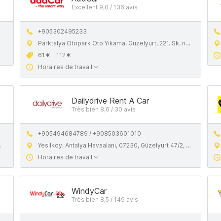
Excellent 9,0 / 136 avis
+905302495233
Parktalya Otopark Oto Yıkama, Güzelyurt, 221. Sk. no: 22, 07112 Aksu/Antalya
61 € - 112 €
Horaires de travail
Dailydrive Rent A Car
Très bien 8,6 / 30 avis
+905494684789 / +908503601010
Yesilkoy, Antalya Havaalani, 07230, Güzelyurt 47/2, Antalya
Horaires de travail
WindyCar
Très bien 8,5 / 149 avis