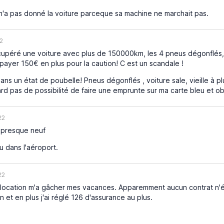
l m'a pas donné la voiture parceque sa machine ne marchait pas.
2
récupéré une voiture avec plus de 150000km, les 4 pneus dégonflés,
 payer 150€ en plus pour la caution! C est un scandale !
ans un état de poubelle! Pneus dégonflés , voiture sale, vieille 
d pas de possibilité de faire une emprunte sur ma carte bleu et obl
22
e presque neuf
 dans l'aéroport.
22
ocation m'a gâcher mes vacances. Apparemment aucun contrat n'étai
n et en plus j'ai réglé 126 d'assurance au plus.