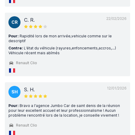
22/02/2026
C. R.
CR
Pour:
Rapidité lors de mon arrivée,vehicule comme sur le
descriptif
Contre:
L’état du véhicule (rayures,enfoncements,accros,…)
Véhicule récent mais abîmés
Renault Clio
12/01/2026
S. H.
SH
Pour:
Bravo a l'agence Jumbo Car de saint denis de la réunion
pour leur excellent accueil et leur professionnalisme ! Aucun
problème rencontré lors de la location, je conseille vivement !
Renault Clio