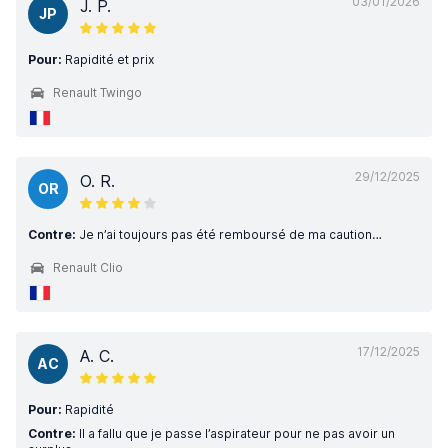
03/01/2026
J. P.
JP
Pour:
Rapidité et prix
Renault Twingo
29/12/2025
O. R.
OR
Contre:
Je n’ai toujours pas été remboursé de ma caution…
Renault Clio
17/12/2025
A. C.
AC
Pour:
Rapidité
Contre:
Il a fallu que je passe l’aspirateur pour ne pas avoir un