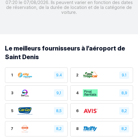
07:20 le 07/08/2026. Ils peuvent varier en fonction des dates
de réservation, de la durée de location et de la catégorie de
voiture.
Le meilleurs fournisseurs à l’aéroport de
Saint Denis
1
9.4
2
9.1
3
9,1
4
8,9
5
8,5
6
8,2
7
8,2
8
8,2