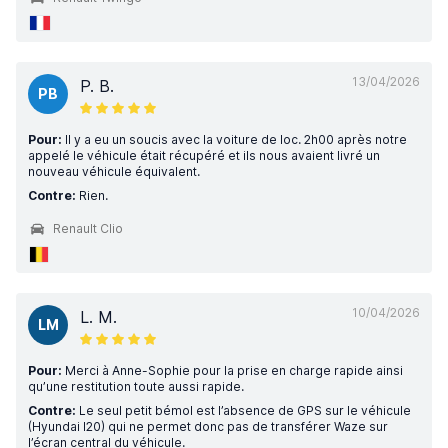
13/04/2026
P. B.
PB
Pour:
Il y a eu un soucis avec la voiture de loc. 2h00 après notre
appelé le véhicule était récupéré et ils nous avaient livré un
nouveau véhicule équivalent.
Contre:
Rien.
Renault Clio
10/04/2026
L. M.
LM
Pour:
Merci à Anne-Sophie pour la prise en charge rapide ainsi
qu’une restitution toute aussi rapide.
Contre:
Le seul petit bémol est l’absence de GPS sur le véhicule
(Hyundai I20) qui ne permet donc pas de transférer Waze sur
l’écran central du véhicule.