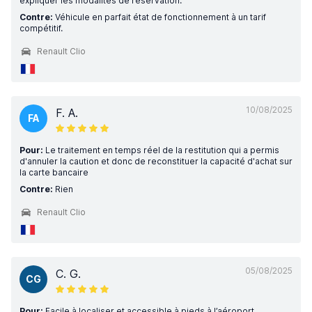
expliquer les modalités de réservation.
Contre:
Véhicule en parfait état de fonctionnement à un tarif
compétitif.
Renault Clio
10/08/2025
F. A.
FA
Pour:
Le traitement en temps réel de la restitution qui a permis
d'annuler la caution et donc de reconstituer la capacité d'achat sur
la carte bancaire
Contre:
Rien
Renault Clio
05/08/2025
C. G.
CG
Pour:
Facile à localiser et accessible à pieds à l’aéroport,