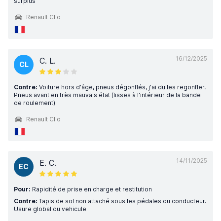
surplus
Renault Clio
16/12/2025
C. L.
CL
Contre:
Voiture hors d'âge, pneus dégonflés, j'ai du les regonfler.
Pneus avant en très mauvais état (lisses à l'intérieur de la bande
de roulement)
Renault Clio
14/11/2025
E. C.
EC
Pour:
Rapidité de prise en charge et restitution
Contre:
Tapis de sol non attaché sous les pédales du conducteur.
Usure global du vehicule