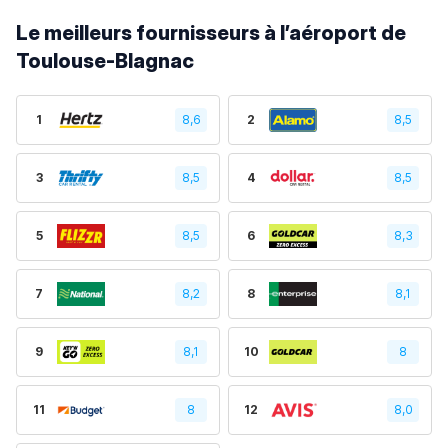
Le meilleurs fournisseurs à l’aéroport de
Toulouse-Blagnac
1
8,6
2
8,5
3
8,5
4
8,5
5
8,5
6
8,3
7
8,2
8
8,1
9
8,1
10
8
11
8
12
8,0