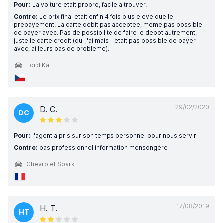
Pour:
La voiture etait propre, facile a trouver.
Contre:
Le prix final etait enfin 4 fois plus eleve que le
prepayement. La carte debit pas acceptee, meme pas possible
de payer avec. Pas de possibilite de faire le depot autrement,
juste le carte credit (qui j'ai mais il etait pas possible de payer
avec, ailleurs pas de probleme).
Ford Ka
29/02/2020
D. C.
DC
Pour:
l'agent a pris sur son temps personnel pour nous servir
Contre:
pas professionnel information mensongère
Chevrolet Spark
17/08/2019
H. T.
HT