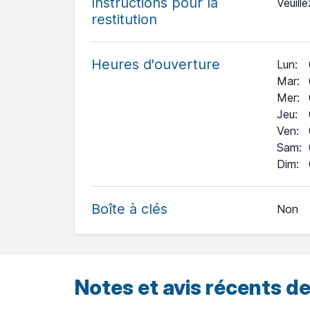
Instructions pour la
Veuille
restitution
Heures d'ouverture
Lun
:
Mar
:
Mer
:
Jeu
:
Ven
:
Sam
:
+
Dim
:
−
Boîte à clés
Non
Leaflet
| ©
OpenStreetMap
contributors ©
CARTO
Notes et avis récents de