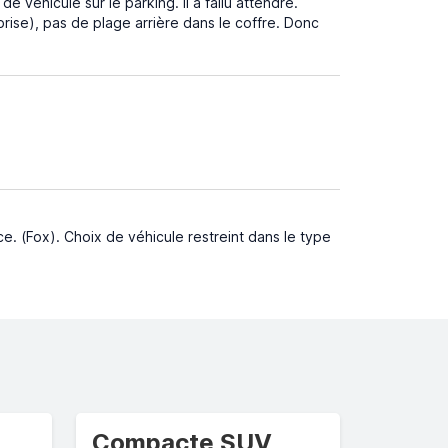
 de véhicule sur le parking. il a fallu attendre.
ise), pas de plage arrière dans le coffre. Donc
ce. (Fox). Choix de véhicule restreint dans le type
Compacte SUV