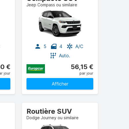
Jeep Compass ou similaire
C
5
4
A/C
Auto.
0 €
56,15 €
r jour
par jour
Afficher
Routière SUV
Dodge Journey ou similaire