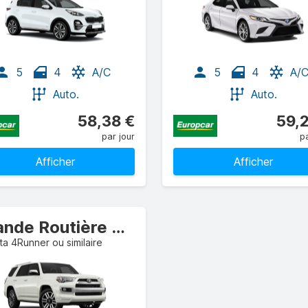
5
4
A/C
5
4
A/
Auto.
Auto.
58,38 €
59,
par jour
pa
Afficher
Afficher
Grande Routière SUV
a 4Runner ou similaire