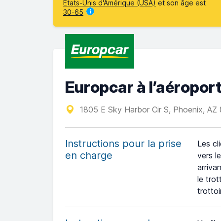
États-Unis d'Amérique (USA)
et son âge est
30-65
Europcar à l’aéropor
1805 E Sky Harbor Cir S, Phoenix, A
Instructions pour la prise
Les cl
en charge
vers l
arriva
le tro
trotto