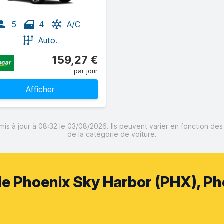
5
4
A/C
Auto.
159,27 €
par jour
Afficher
mis à jour à 08:32 le 03/08/2026. Ils peuvent varier en fonction de
de la catégorie de voiture.
de Phoenix Sky Harbor (PHX), Pho