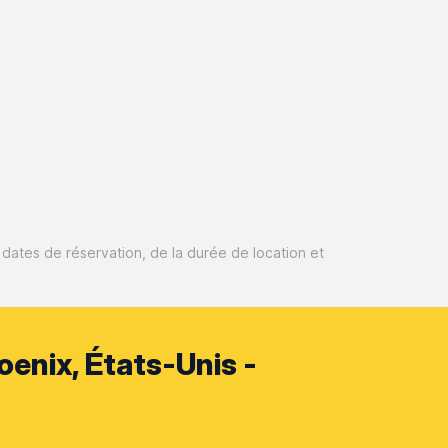
s dates de réservation, de la durée de location et
enix, États-Unis -