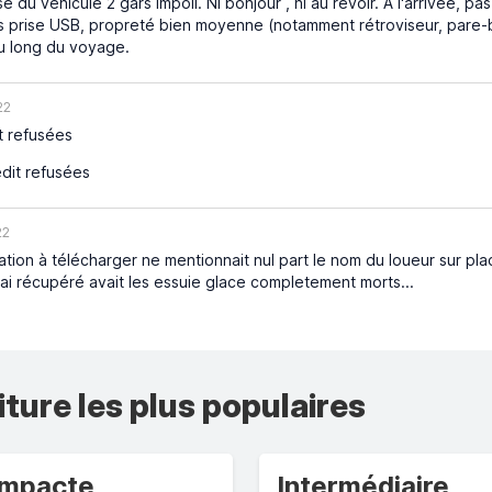
e du véhicule 2 gars impoli. Ni bonjour , ni au revoir. A l'arrivée, pas
s prise USB, propreté bien moyenne (notamment rétroviseur, pare-br
u long du voyage.
22
t refusées
dit refusées
22
tion à télécharger ne mentionnait nul part le nom du loueur sur pla
 j'ai récupéré avait les essuie glace completement morts...
iture les plus populaires
mpacte
Intermédiaire