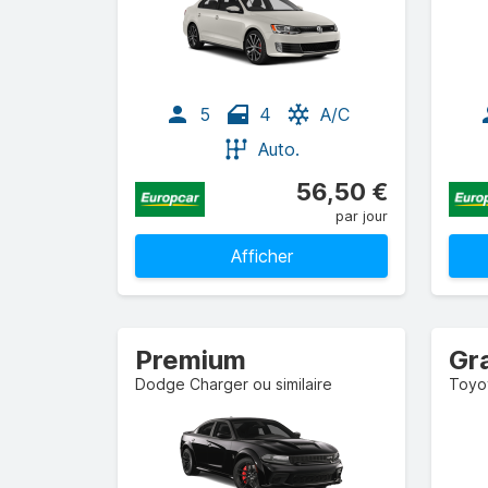
5
4
A/C
Auto.
56,50 €
par jour
Afficher
Premium
Dodge Charger ou similaire
Toyot