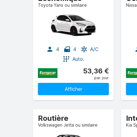
Toyota Yaris ou similaire
Nissa
4
4
A/C
Auto.
53,36 €
par jour
Afficher
Routière
In
Volkswagen Jetta ou similaire
Kia S