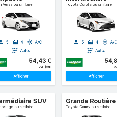
n Versa ou similaire
Toyota Corolla ou similaire
5
4
A/C
5
4
A/
Auto.
Auto.
54,43 €
54,8
par jour
pa
Afficher
Afficher
termédiaire SUV
Grande Routière
portage ou similaire
Toyota Camry ou similaire