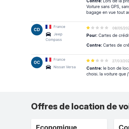
Contre:
Lors de la pris
Voiture sans GPS, san
bagage en vue tout a
France
08/05/20
CD
Jeep
Pour:
Cartes de crédi
Compass
Contre:
Cartes de cré
France
27/03/20
OC
Nissan Versa
Contre:
le bon de loca
choisi. la voiture que
Offres de location de vo
Economique
Co