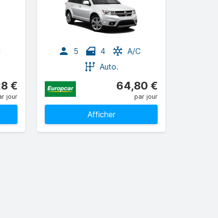
C
5
4
A/C
Auto.
28 €
64,80 €
r jour
par jour
Afficher