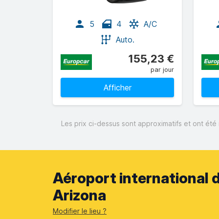
5
4
A/C
Auto.
155,23 €
par jour
Afficher
Les prix ci-dessus sont approximatifs et ont été 
Aéroport international 
Arizona
Modifier le lieu ?