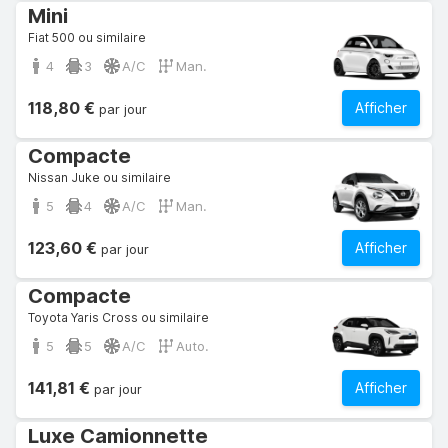
Mini
Fiat 500 ou similaire
4
3
A/C
Man.
118,80 €
Afficher
par jour
Compacte
Nissan Juke ou similaire
5
4
A/C
Man.
123,60 €
Afficher
par jour
Compacte
Toyota Yaris Cross ou similaire
5
5
A/C
Auto.
141,81 €
Afficher
par jour
Luxe Camionnette