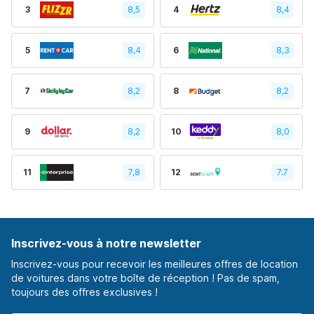
3
8,5
4
8,4
5
8,4
6
8,3
7
8,2
8
8,2
9
8,2
10
8,0
11
7,8
12
7.7
Inscrivez-vous à notre newsletter
Inscrivez-vous pour recevoir les meilleures offres de location
de voitures dans votre boîte de réception ! Pas de spam,
toujours des offres exclusives !