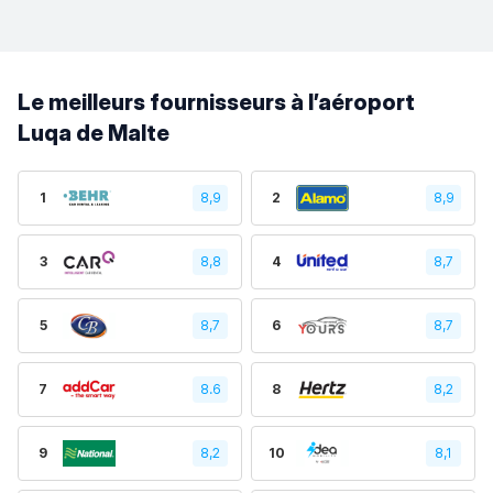
Le meilleurs fournisseurs à l’aéroport
Luqa de Malte
1
8,9
2
8,9
3
8,8
4
8,7
5
8,7
6
8,7
7
8.6
8
8,2
9
8,2
10
8,1