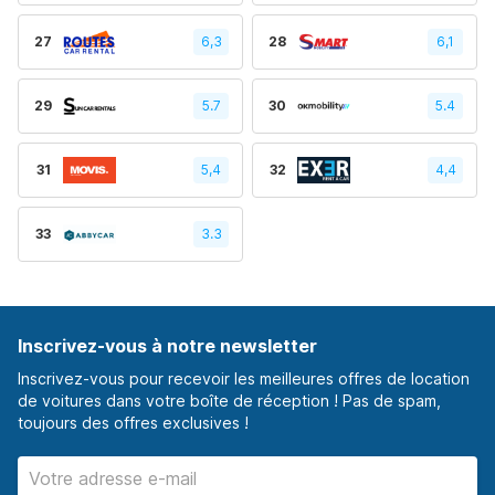
27
6,3
28
6,1
29
5.7
30
5.4
31
5,4
32
4,4
33
3.3
Inscrivez-vous à notre newsletter
Inscrivez-vous pour recevoir les meilleures offres de location
de voitures dans votre boîte de réception ! Pas de spam,
toujours des offres exclusives !