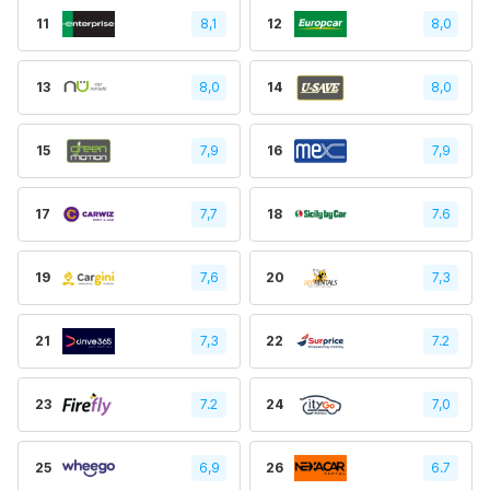
11
8,1
12
8,0
13
8,0
14
8,0
15
7,9
16
7,9
17
7,7
18
7.6
19
7,6
20
7,3
21
7,3
22
7.2
23
7.2
24
7,0
25
6,9
26
6.7