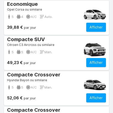
Economique
Opel Corsa ou similaire
5
4
A/C
Auto.
39,88 €
Afficher
par jour
Compacte SUV
Citroen C3 Aircross ou similaire
5
5
A/C
Man.
49,23 €
Afficher
par jour
Compacte Crossover
Hyundai Bayon ou similaire
5
5
A/C
Man.
52,06 €
Afficher
par jour
Compacte Crossover