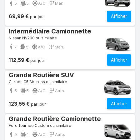
5
5
A/C
Man.
69,99 €
Afficher
par jour
Intermédiaire Camionnette
Nissan NV200 ou similaire
7
5
A/C
Man.
112,59 €
Afficher
par jour
Grande Routière SUV
Citroen C5 Aircross ou similaire
5
5
A/C
Auto.
123,55 €
Afficher
par jour
Grande Routière Camionnette
Ford Tourneo Custom ou similaire
9
4
A/C
Auto.