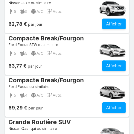
Nissan Juke ou similaire
5
5
A/C
Auto.
62,78 €
Afficher
par jour
Compacte Break/Fourgon
Ford Focus STW ou similaire
5
5
A/C
Auto.
63,77 €
Afficher
par jour
Compacte Break/Fourgon
Ford Focus ou similaire
5
4
A/C
Auto.
69,29 €
Afficher
par jour
Grande Routière SUV
Nissan Qashqai ou similaire