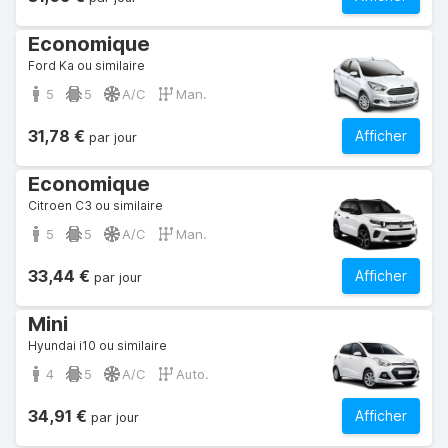
Economique
Ford Ka ou similaire
5
5
A/C
Man.
31,78 €
Afficher
par jour
Economique
Citroen C3 ou similaire
5
5
A/C
Man.
33,44 €
Afficher
par jour
Mini
Hyundai i10 ou similaire
4
5
A/C
Auto.
34,91 €
Afficher
par jour