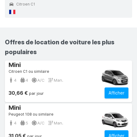
Citroen C1
Offres de location de voiture les plus
populaires
Mini
Citroen C1 ou similaire
4
4
A/C
Man.
30,66 €
Afficher
par jour
Mini
Peugeot 108 ou similaire
4
5
A/C
Man.
31,05 €
Afficher
par jour