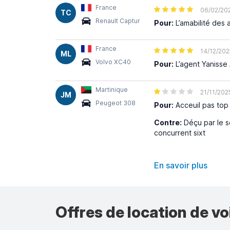
France
06/02/20
TC
Renault Captur
Pour:
L’amabilité des 
France
14/12/202
ML
Volvo XC40
Pour:
L’agent Yanisse 
Martinique
21/11/202
JM
Peugeot 308
Pour:
Acceuil pas top
Contre:
Déçu par le s
concurrent sixt
En savoir plus
Offres de location de vo