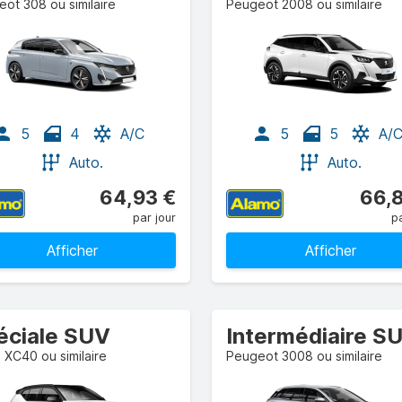
ot 308 ou similaire
Peugeot 2008 ou similaire
5
4
A/C
5
5
A/
Auto.
Auto.
64,93 €
66,
par jour
pa
Afficher
Afficher
éciale SUV
Intermédiaire S
 XC40 ou similaire
Peugeot 3008 ou similaire