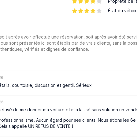
Propreté de l
État du véhic
 soit après avoir effectué une réservation, soit après avoir été servi
vous sont présentés ici sont établis par de vrais clients, sans la poss
hentiques, vérifiés et dignes de confiance.
26
ails, courtoisie, discussion et gentil. Sérieux
26
efusé de me donner ma voiture et m'a laissé sans solution un vendre
fessionnalisme. Aucun égard pour ses clients. Nous étions les 6e c
Cela s'appelle UN REFUS DE VENTE !