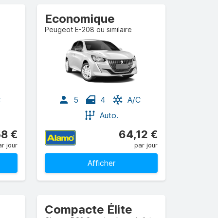
Economique
Peugeot E-208 ou similaire
C
5
4
A/C
Auto.
8 €
64,12 €
r jour
par jour
Afficher
Compacte Élite