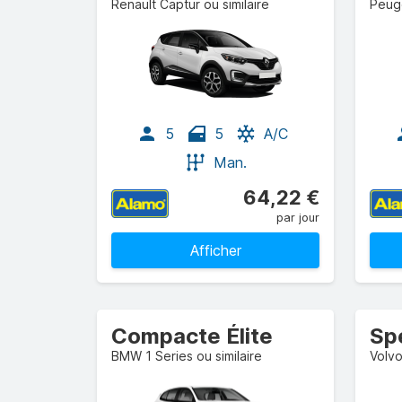
Renault Captur ou similaire
Peuge
5
5
A/C
Man.
64,22 €
par jour
Afficher
Compacte Élite
Sp
BMW 1 Series ou similaire
Volvo