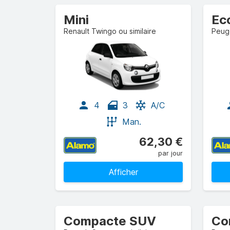
Mini
Ec
Renault Twingo ou similaire
Peuge
4
3
A/C
Man.
62,30 €
par jour
Afficher
Compacte SUV
Co