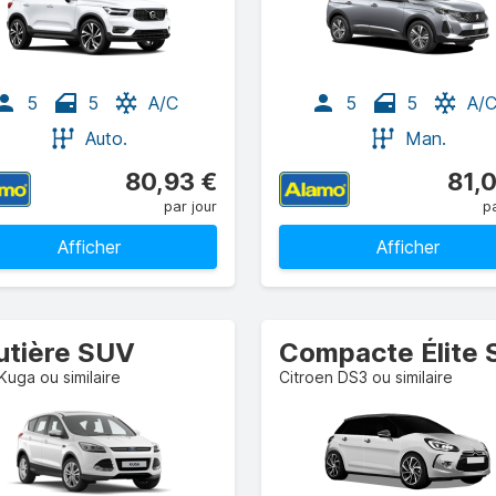
5
5
A/C
5
5
A/
Auto.
Man.
80,93 €
81,
par jour
pa
Afficher
Afficher
utière SUV
Kuga ou similaire
Citroen DS3 ou similaire