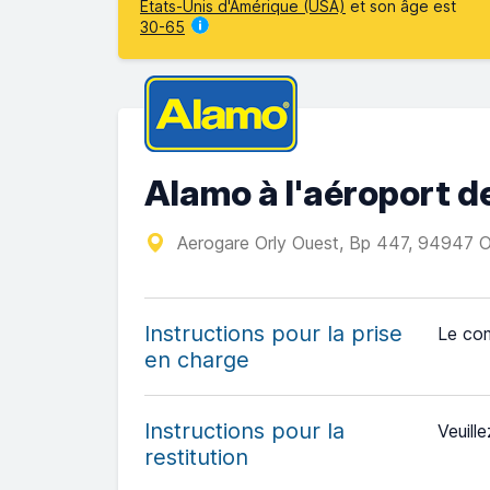
États-Unis d'Amérique (USA)
et son âge est
30-65
Alamo à l'aéroport de
Aerogare Orly Ouest, Bp 447, 94947 O
Instructions pour la prise
Le com
en charge
Instructions pour la
Veuille
restitution