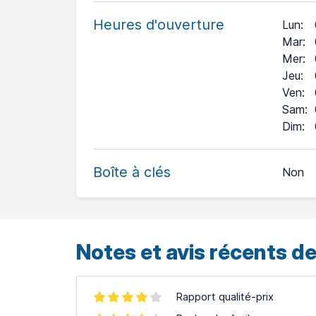
Heures d'ouverture
Lun
:
Mar
:
Mer
:
Jeu
:
Ven
:
Sam
:
+
Dim
:
−
Boîte à clés
Non
Leaflet
| ©
OpenStreetMap
contributors ©
CARTO
Notes et avis récents de
Rapport qualité-prix