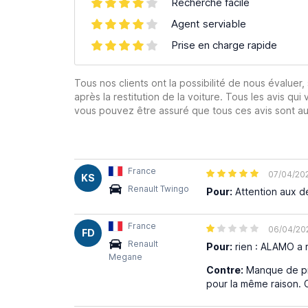
Recherche facile
Agent serviable
Prise en charge rapide
Tous nos clients ont la possibilité de nous évaluer,
après la restitution de la voiture. Tous les avis qui 
vous pouvez être assuré que tous ces avis sont aut
France
07/04/20
KS
Renault Twingo
Pour:
Attention aux dét
France
06/04/20
FD
Renault
Pour:
rien : ALAMO a r
Megane
Contre:
Manque de pro
pour la même raison. 