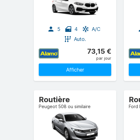
5
4
A/C
Auto.
73,15 €
par jour
Afficher
Routière
Ro
Peugeot 508 ou similaire
Ford 