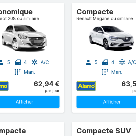
onomique
Compacte
ot 208 ou similaire
Renault Megane ou similaire
5
4
A/C
5
4
A/
Man.
Man.
62,94 €
63,5
par jour
pa
Afficher
Afficher
mpacte
Compacte SUV