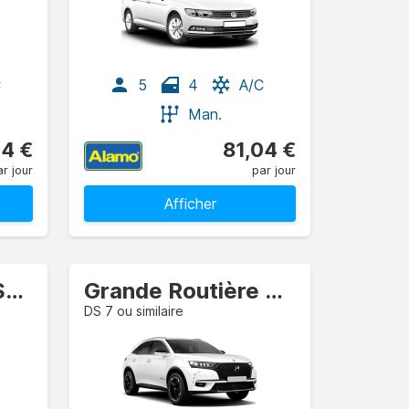
C
5
4
A/C
Man.
04 €
81,04 €
r jour
par jour
Afficher
Compacte Élite SUV
Grande Routière SUV
DS 7 ou similaire