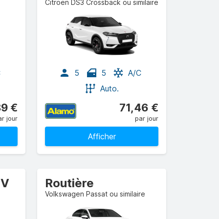
Citroen DS3 Crossback ou similaire
C
5
5
A/C
Auto.
89 €
71,46 €
r jour
par jour
Afficher
UV
Routière
Volkswagen Passat ou similaire