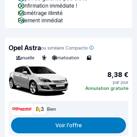
Confirmation immédiate !
Kilométrage illimité
Paiement immédiat
Opel Astra
ou similaire Compacte
Manuelle
5
Climatisation
5
8,38 €
par jour
Annulation gratuite
8,3
Bien
Voir l'offre