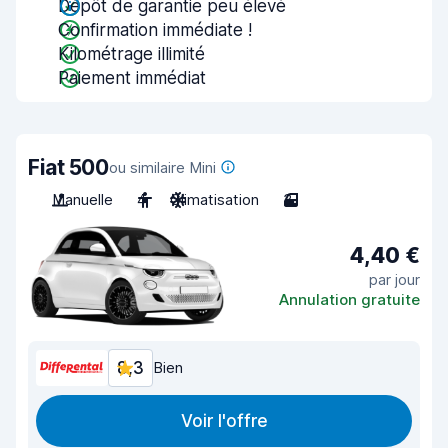
Dépôt de garantie peu élevé
Confirmation immédiate !
Kilométrage illimité
Paiement immédiat
Fiat 500
ou similaire Mini
Manuelle
4
Climatisation
3
4,40 €
par jour
Annulation gratuite
8,3
Bien
Voir l'offre