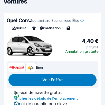
voitures
Opel Corsa
ou similaire Economique Élite
Manuelle
5
Climatisation
5
4,40 €
par jour
Annulation gratuite
8,3
Bien
Voir l'offre
Service de navette gratuit
Afficher les détails de l'emplacement
Dépôt de garantie peu élevé