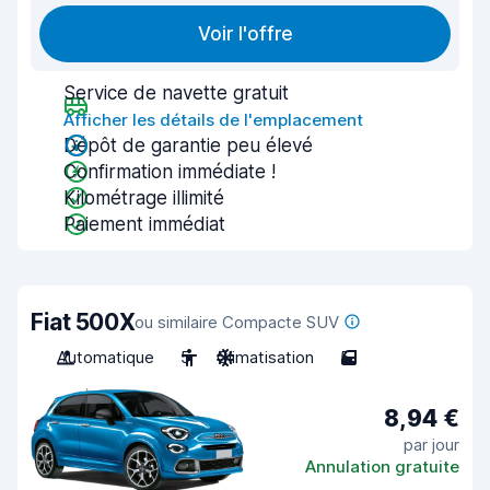
Voir l'offre
Service de navette gratuit
Afficher les détails de l'emplacement
Dépôt de garantie peu élevé
Confirmation immédiate !
Kilométrage illimité
Paiement immédiat
Fiat 500X
ou similaire Compacte SUV
Automatique
5
Climatisation
5
8,94 €
par jour
Annulation gratuite