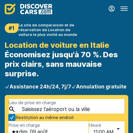
Le site de comparaison et de
#1
réservation de Location de
voiture le plus visité au monde
Location de voiture en Italie
Économisez jusqu'à 70 %. Des
prix clairs, sans mauvaise
surprise.
Assistance 24h/24, 7j/7
Annulation gratuite
Lieu de prise en charge
Restitution au même endroit
Prise en charge
Heure
dim. 09 août
11:00 AM