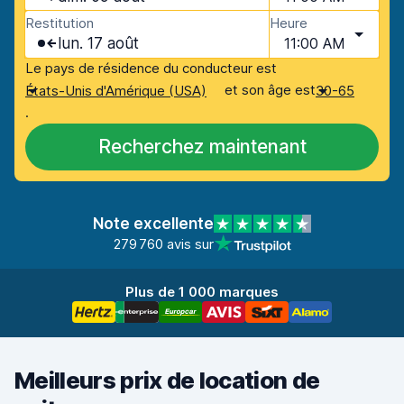
Restitution
Heure
lun. 17 août
11:00 AM
Le pays de résidence du conducteur est
et son âge est
États-Unis d'Amérique (USA)
30-65
.
Recherchez maintenant
Note excellente
279 760 avis sur
Plus de 1 000 marques
Meilleurs prix de location de