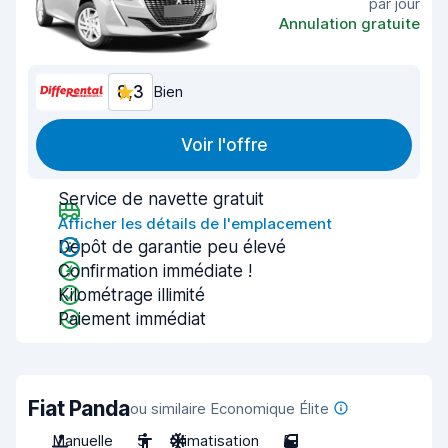
par jour
Annulation gratuite
8,3
Bien
Voir l'offre
Service de navette gratuit
Afficher les détails de l'emplacement
Dépôt de garantie peu élevé
Confirmation immédiate !
Kilométrage illimité
Paiement immédiat
Fiat Panda
ou similaire Economique Élite
Manuelle
5
Climatisation
5