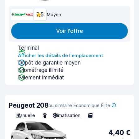
7,5
Moyen
Voir l'offre
Terminal
Afficher les détails de l'emplacement
Dépôt de garantie moyen
Kilométrage illimité
Paiement immédiat
Peugeot 208
ou similaire Economique Élite
Manuelle
5
Climatisation
5
4,40 €