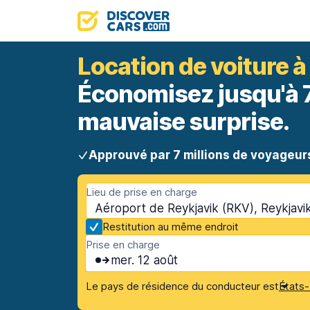
Location de voiture à
Économisez jusqu'à 70
mauvaise surprise.
Approuvé par 7 millions de voyageur
Lieu de prise en charge
Aéroport de Reykjavik (RKV), Reykjavik
Restitution au même endroit
Prise en charge
mer. 12 août
Le pays de résidence du conducteur est
États-