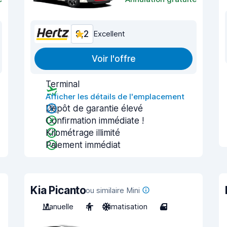
9,2
Excellent
Voir l'offre
Terminal
Afficher les détails de l'emplacement
Dépôt de garantie élevé
Confirmation immédiate !
Kilométrage illimité
Paiement immédiat
Kia Picanto
ou similaire Mini
Manuelle
4
Climatisation
4