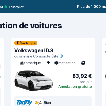
sur
Plus de 1 000 m
ation de voitures
Électrique
Volkswagen ID.3
ou similaire Compacte Élite
Automatique
5
Climatisation
5
€
r
83,92 €
e
par jour
Annulation gratuite
8,4
Bien