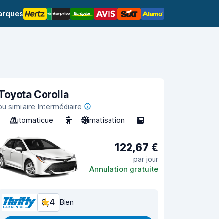
arques
Toyota Corolla
ou similaire Intermédiaire
Automatique
5
Climatisation
5
122,67 €
par jour
Annulation gratuite
8,4
Bien