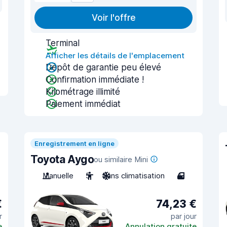
Voir l'offre
Terminal
Afficher les détails de l'emplacement
Dépôt de garantie peu élevé
Confirmation immédiate !
Kilométrage illimité
Paiement immédiat
Enregistrement en ligne
Toyota Aygo
ou similaire Mini
Manuelle
5
Sans climatisation
4
€
74,23 €
r
par jour
e
Annulation gratuite