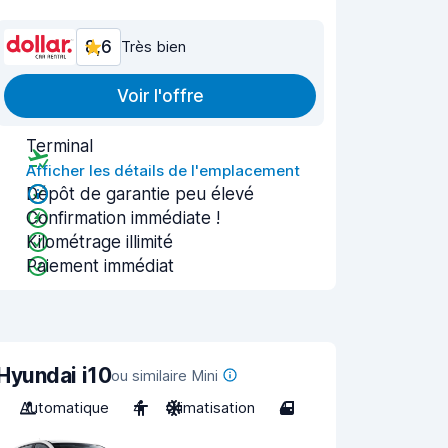
8,6
Très bien
Voir l'offre
Terminal
Afficher les détails de l'emplacement
Dépôt de garantie peu élevé
Confirmation immédiate !
Kilométrage illimité
Paiement immédiat
Hyundai i10
ou similaire Mini
Automatique
4
Climatisation
4