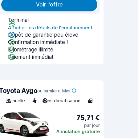
Voir l'offre
Terminal
Afficher les détails de l'emplacement
Dépôt de garantie peu élevé
Confirmation immédiate !
Kilométrage illimité
Paiement immédiat
Toyota Aygo
ou similaire Mini
Manuelle
4
Sans climatisation
4
75,71 €
par jour
Annulation gratuite