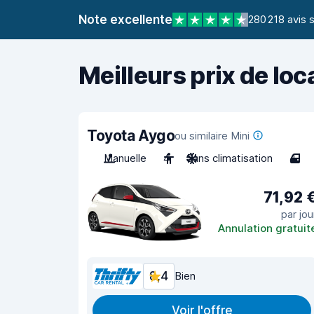
Note excellente
280 218 avis 
Meilleurs prix de loc
Toyota Aygo
ou similaire Mini
Manuelle
4
Sans climatisation
4
71,92 
par jou
Annulation gratuit
8,4
Bien
Voir l'offre