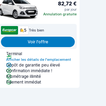
82,72 €
par jour
Annulation gratuite
8,5
Très bien
Voir l'offre
Terminal
Afficher les détails de l'emplacement
Dépôt de garantie peu élevé
Confirmation immédiate !
Kilométrage illimité
Paiement immédiat