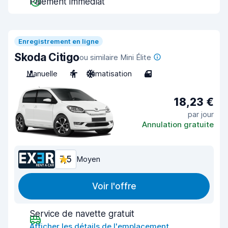
Paiement immédiat
Enregistrement en ligne
Skoda Citigo
ou similaire Mini Élite
Manuelle
4
Climatisation
4
18,23 €
par jour
Annulation gratuite
7,5
Moyen
Voir l'offre
Service de navette gratuit
Afficher les détails de l'emplacement