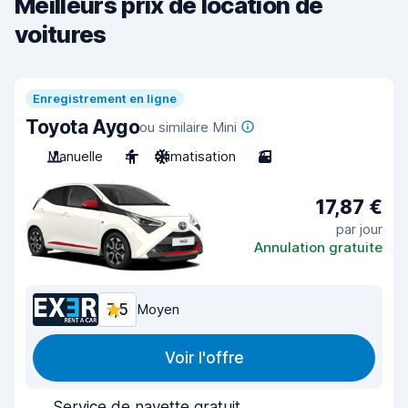
Meilleurs prix de location de
voitures
Enregistrement en ligne
Toyota Aygo
ou similaire Mini
Manuelle
4
Climatisation
3
17,87 €
par jour
Annulation gratuite
7,5
Moyen
Voir l'offre
Service de navette gratuit