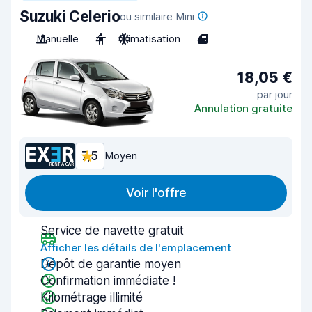
Suzuki Celerio
ou similaire Mini
Manuelle
4
Climatisation
4
18,05 €
par jour
Annulation gratuite
7,5
Moyen
Voir l'offre
Service de navette gratuit
Afficher les détails de l'emplacement
Dépôt de garantie moyen
Confirmation immédiate !
Kilométrage illimité