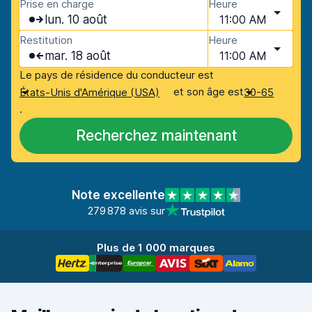
Prise en charge
Heure
lun. 10 août
11:00 AM
Restitution
Heure
mar. 18 août
11:00 AM
Le pays de résidence du conducteur est
et son âge est
États-Unis d'Amérique (USA)
30-65
.
Recherchez maintenant
Note excellente
279 878 avis sur
Plus de 1 000 marques