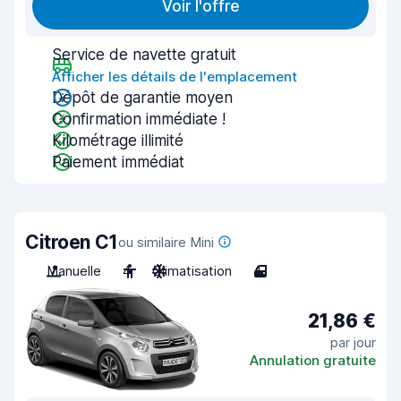
Voir l'offre
Service de navette gratuit
Afficher les détails de l'emplacement
Dépôt de garantie moyen
Confirmation immédiate !
Kilométrage illimité
Paiement immédiat
Citroen C1
ou similaire Mini
Manuelle
4
Climatisation
4
21,86 €
par jour
Annulation gratuite