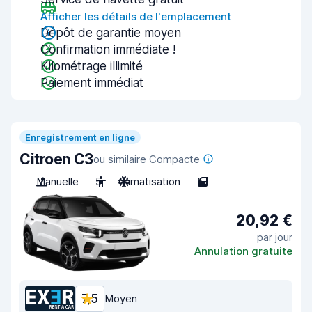
Afficher les détails de l'emplacement
Dépôt de garantie moyen
Confirmation immédiate !
Kilométrage illimité
Paiement immédiat
Enregistrement en ligne
Citroen C3
ou similaire Compacte
Manuelle
5
Climatisation
5
20,92 €
par jour
Annulation gratuite
7,5
Moyen