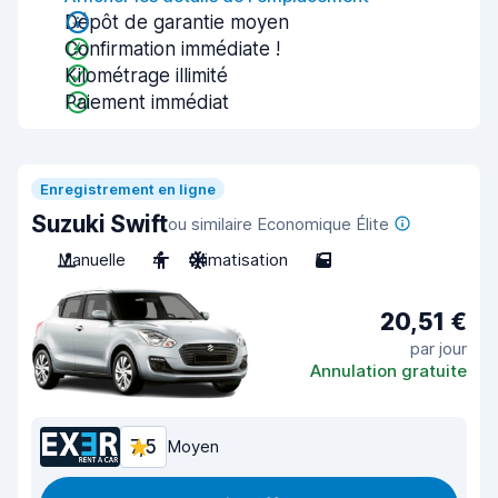
Dépôt de garantie moyen
Confirmation immédiate !
Kilométrage illimité
Paiement immédiat
Enregistrement en ligne
Suzuki Swift
ou similaire Economique Élite
Manuelle
4
Climatisation
5
20,51 €
par jour
Annulation gratuite
7,5
Moyen