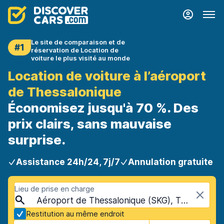
Le site de comparaison et de
#1
réservation de Location de
voiture le plus visité au monde
Location de voiture à l’aéroport
de Thessalonique
Économisez jusqu'à 70 %. Des
prix clairs, sans mauvaise
surprise.
Assistance 24h/24, 7j/7
Annulation gratuite
Lieu de prise en charge
Aéroport de Thessalonique (SKG), Thessalonique, Grèce
Restitution au même endroit