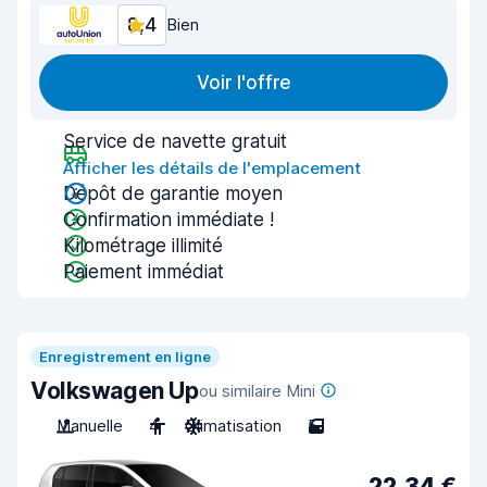
8,4
Bien
Voir l'offre
Service de navette gratuit
Afficher les détails de l'emplacement
Dépôt de garantie moyen
Confirmation immédiate !
Kilométrage illimité
Paiement immédiat
Enregistrement en ligne
Volkswagen Up
ou similaire Mini
Manuelle
4
Climatisation
5
22,34 €