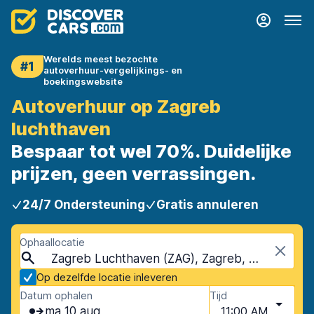
Werelds meest bezochte
#1
autoverhuur-vergelijkings- en
boekingswebsite
Autoverhuur op Zagreb
luchthaven
Bespaar tot wel 70%. Duidelijke
prijzen, geen verrassingen.
24/7 Ondersteuning
Gratis annuleren
Ophaallocatie
Zagreb Luchthaven (ZAG), Zagreb, Kroatië
Op dezelfde locatie inleveren
Datum ophalen
Tijd
ma 10 aug
11:00 AM