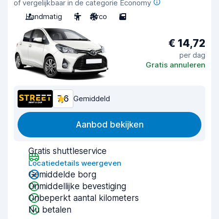
of vergelijkbaar in de categorie Economy
Handmatig
5
Airco
5
€ 14,72
per dag
Gratis annuleren
7,6
Gemiddeld
Aanbod bekijken
Gratis shuttleservice
Locatiedetails weergeven
Gemiddelde borg
Onmiddellijke bevestiging
Onbeperkt aantal kilometers
Nu betalen