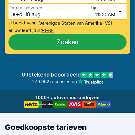
Datum inleveren
Tijd
di 18 aug
11:00 AM
U boekt vanuit
Verenigde Staten van Amerika (VS)
en uw leeftijd is
30-65
Zoeken
Uitstekend beoordeeld
279.962 recensies op
1000+ autoverhuurbedrijven
Goedkoopste tarieven