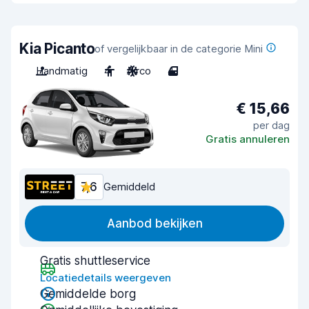
Kia Picanto
of vergelijkbaar in de categorie Mini
Handmatig
4
Airco
4
€ 15,66
per dag
Gratis annuleren
7,6
Gemiddeld
Aanbod bekijken
Gratis shuttleservice
Locatiedetails weergeven
Gemiddelde borg