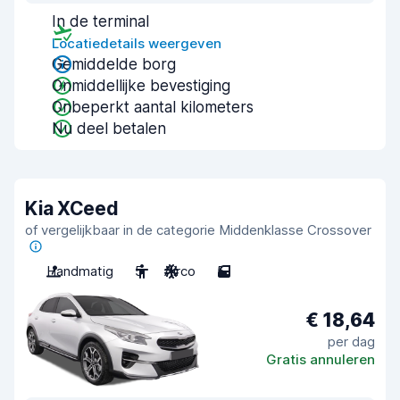
In de terminal
Locatiedetails weergeven
Gemiddelde borg
Onmiddellijke bevestiging
Onbeperkt aantal kilometers
Nu deel betalen
Kia XCeed
of vergelijkbaar in de categorie Middenklasse Crossover
Handmatig
5
Airco
5
€ 18,64
per dag
Gratis annuleren