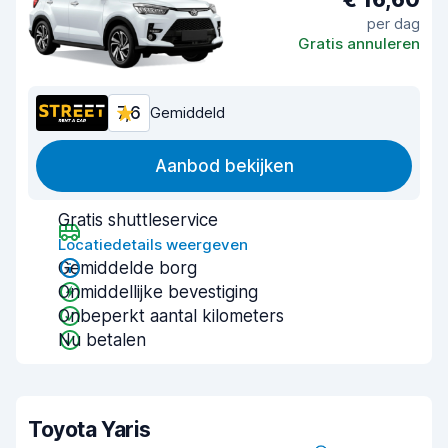
per dag
Gratis annuleren
7,6
Gemiddeld
Aanbod bekijken
Gratis shuttleservice
Locatiedetails weergeven
Gemiddelde borg
Onmiddellijke bevestiging
Onbeperkt aantal kilometers
Nu betalen
Toyota Yaris