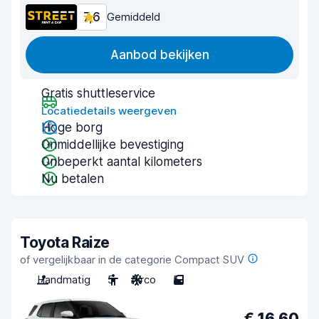
7,6
Gemiddeld
Aanbod bekijken
Gratis shuttleservice
Locatiedetails weergeven
Hoge borg
Onmiddellijke bevestiging
Onbeperkt aantal kilometers
Nu betalen
Toyota Raize
of vergelijkbaar in de categorie Compact SUV
Handmatig
5
Airco
5
€ 16,60