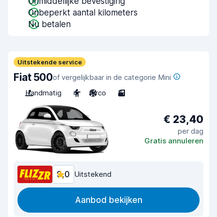
Onmiddellijke bevestiging
Onbeperkt aantal kilometers
Nu betalen
Uitstekende service
Fiat 500
of vergelijkbaar in de categorie Mini
Handmatig
4
Airco
3
€ 23,40
per dag
Gratis annuleren
9,0
Uitstekend
Aanbod bekijken