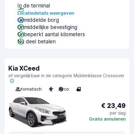
In de terminal
Locatiedetails weergeven
Gemiddelde borg
Onmiddellijke bevestiging
Onbeperkt aantal kilometers
Nu deel betalen
Kia XCeed
of vergelijkbaar in de categorie Middenklasse Crossover
Automatisch
4
Airco
4
€ 23,49
per dag
Gratis annuleren