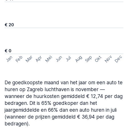
€ 20
€ 0
Nov
Dec
Feb
Aug
Sep
Mar
Mei
Okt
Jan
Apr
Jun
Jul
De goedkoopste maand van het jaar om een auto te
huren op Zagreb luchthaven is november —
wanneer de huurkosten gemiddeld € 12,74 per dag
bedragen. Dit is 65% goedkoper dan het
jaargemiddelde en 66% dan een auto huren in juli
(wanneer de prijzen gemiddeld € 36,94 per dag
bedragen).