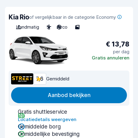
Kia Rio
of vergelijkbaar in de categorie Economy
Handmatig
5
Airco
5
€ 13,78
per dag
Gratis annuleren
7,6
Gemiddeld
Aanbod bekijken
Gratis shuttleservice
Locatiedetails weergeven
Gemiddelde borg
Onmiddellijke bevestiging