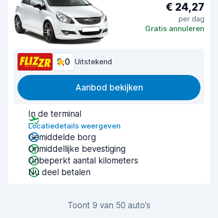
€ 24,27
per dag
Gratis annuleren
9,0
Uitstekend
Aanbod bekijken
In de terminal
Locatiedetails weergeven
Gemiddelde borg
Onmiddellijke bevestiging
Onbeperkt aantal kilometers
Nu deel betalen
Toont 9 van 50 auto's