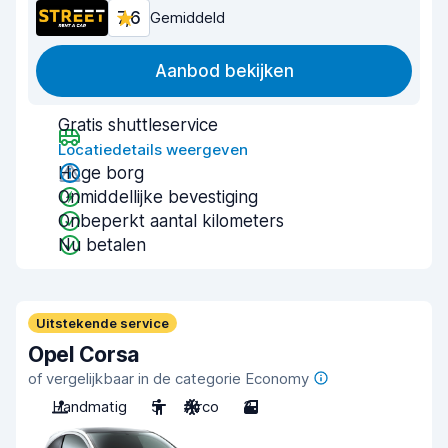
7,6
Gemiddeld
Aanbod bekijken
Gratis shuttleservice
Locatiedetails weergeven
Hoge borg
Onmiddellijke bevestiging
Onbeperkt aantal kilometers
Nu betalen
Uitstekende service
Opel Corsa
of vergelijkbaar in de categorie Economy
Handmatig
5
Airco
3