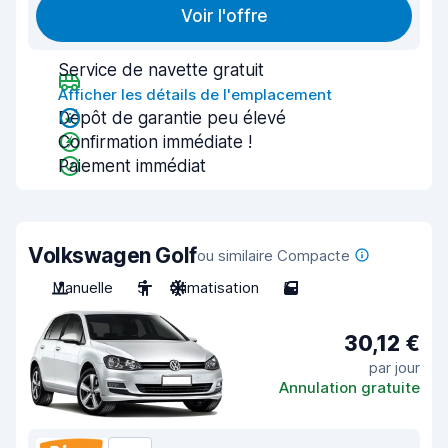
Voir l'offre
Service de navette gratuit
Afficher les détails de l'emplacement
Dépôt de garantie peu élevé
Confirmation immédiate !
Paiement immédiat
Volkswagen Golf
ou similaire Compacte
Manuelle
5
Climatisation
5
30,12 €
par jour
Annulation gratuite