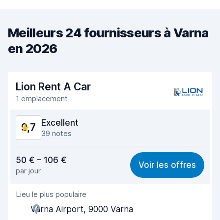
Meilleurs 24 fournisseurs à Varna
en 2026
Lion Rent A Car
1 emplacement
Excellent
9,7
39 notes
Rapport qualité-prix
9,3
50 € – 106 €
Voir les offres
par jour
Recherche facile
9,7
Lieu le plus populaire
Agent serviable
9,8
Varna Airport, 9000 Varna
Prise en charge rapide
9,8