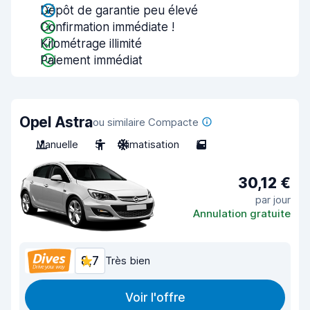
Dépôt de garantie peu élevé
Confirmation immédiate !
Kilométrage illimité
Paiement immédiat
Opel Astra
ou similaire Compacte
Manuelle
5
Climatisation
5
30,12 €
par jour
Annulation gratuite
8,7
Très bien
Voir l'offre