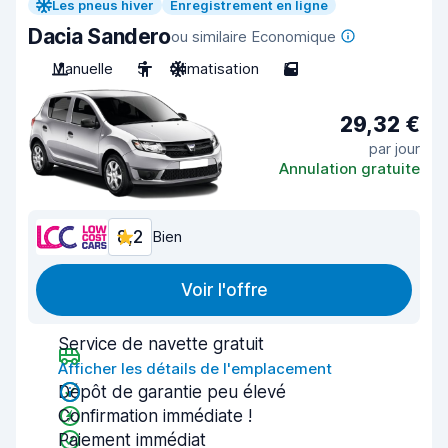
Les pneus hiver
Enregistrement en ligne
Dacia Sandero
ou similaire Economique
Manuelle
5
Climatisation
5
29,32 €
par jour
Annulation gratuite
8,2
Bien
Voir l'offre
Service de navette gratuit
Afficher les détails de l'emplacement
Dépôt de garantie peu élevé
Confirmation immédiate !
Paiement immédiat