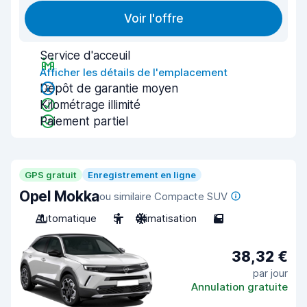
Voir l'offre
Service d'acceuil
Afficher les détails de l'emplacement
Dépôt de garantie moyen
Kilométrage illimité
Paiement partiel
GPS gratuit
Enregistrement en ligne
Opel Mokka
ou similaire Compacte SUV
Automatique
5
Climatisation
5
38,32 €
par jour
Annulation gratuite