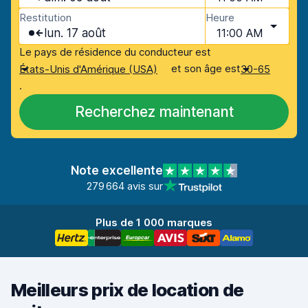
Restitution
Heure
lun. 17 août
11:00 AM
Le pays de résidence du conducteur est
et son âge est
États-Unis d'Amérique (USA)
30-65
.
Recherchez maintenant
Note excellente
279 664 avis sur
Plus de 1 000 marques
Meilleurs prix de location de