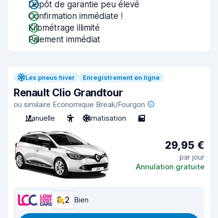
Dépôt de garantie peu élevé
Confirmation immédiate !
Kilométrage illimité
Paiement immédiat
Les pneus hiver
Enregistrement en ligne
Renault Clio Grandtour
ou similaire Economique Break/Fourgon
Manuelle
5
Climatisation
5
29,95 €
par jour
Annulation gratuite
8,2
Bien