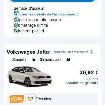
Service d'acceuil
Afficher les détails de l'emplacement
Dépôt de garantie moyen
Kilométrage illimité
Paiement partiel
Volkswagen Jetta
ou similaire Intermédiaire
Manuelle
5
Climatisation
4
36,92 €
par jour
Annulation gratuite
8,7
Très bien