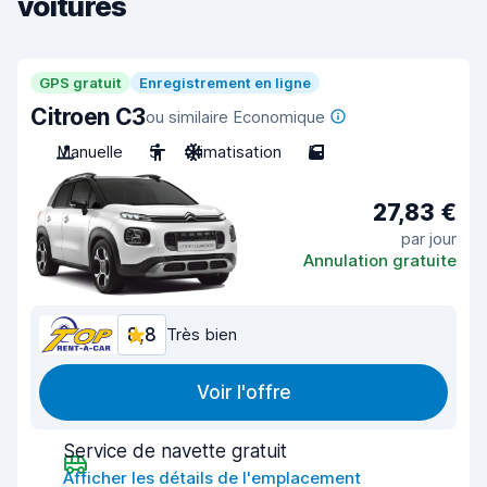
voitures
GPS gratuit
Enregistrement en ligne
Citroen C3
ou similaire Economique
Manuelle
5
Climatisation
5
27,83 €
par jour
Annulation gratuite
8,8
Très bien
Voir l'offre
Service de navette gratuit
Afficher les détails de l'emplacement