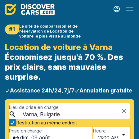
Le site de comparaison et de
#1
réservation de Location de
voiture le plus visité au monde
Location de voiture à Varna
Économisez jusqu'à 70 %. Des
prix clairs, sans mauvaise
surprise.
Assistance 24h/24, 7j/7
Annulation gratuite
Lieu de prise en charge
Varna, Bulgarie
Restitution au même endroit
Prise en charge
Heure
dim. 09 août
11:00 AM