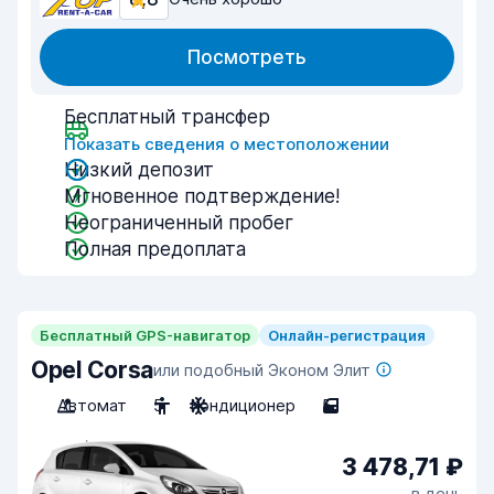
Посмотреть
Бесплатный трансфер
Показать сведения о местоположении
Низкий депозит
Мгновенное подтверждение!
Неограниченный пробег
Полная предоплата
Бесплатный GPS-навигатор
Онлайн-регистрация
Opel Corsa
или подобный Эконом Элит
Автомат
5
Кондиционер
5
3 478,71 ₽
в день