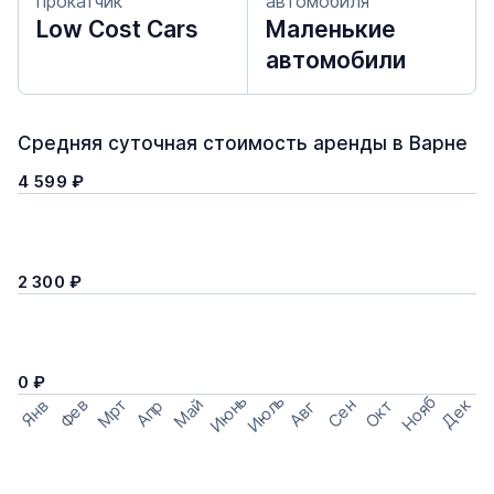
прокатчик
автомобиля
Low Cost Cars
Маленькие
автомобили
Средняя суточная стоимость аренды в Варне
4 599 ₽
2 300 ₽
0 ₽
Июнь
Июль
Нояб
Мрт
Май
Дек
Фев
Сен
Окт
Апр
Янв
Авг