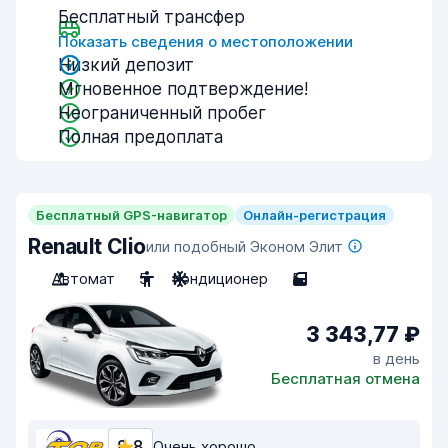
Бесплатный трансфер
Показать сведения о местоположении
Низкий депозит
Мгновенное подтверждение!
Неограниченный пробег
Полная предоплата
Бесплатный GPS-навигатор
Онлайн-регистрация
Renault Clio
или подобный Эконом Элит
Автомат
5
Кондиционер
5
3 343,77 ₽
в день
Бесплатная отмена
8,8
Очень хорошо