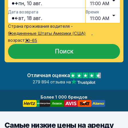
пн, 10 авг.
11:00 AM
Дата возврата
Время
вт, 18 авг.
11:00 AM
Страна проживания водителя -
,
Соединенные Штаты Америки (США)
возраст
30-65
Поиск
Отличная оценка
279 894 отзыва на
Более 1 000 брендов
Самые низкие цены на аренду