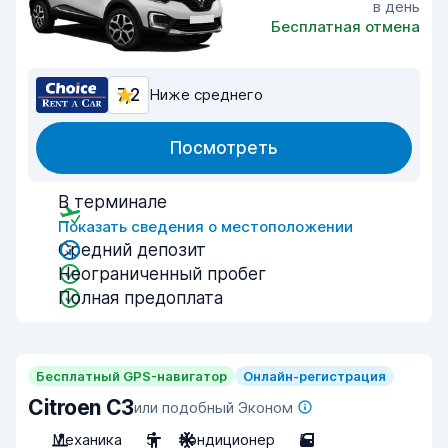
в день
Бесплатная отмена
7,2
Ниже среднего
Посмотреть
В терминале
Показать сведения о местоположении
Средний депозит
Неограниченный пробег
Полная предоплата
Бесплатный GPS-навигатор
Онлайн-регистрация
Citroen C3
или подобный Эконом
Механика
5
Кондиционер
5