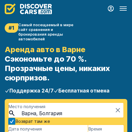
Самый посещаемый в мире
#1
сайт сравнения и
бронирования аренды
автомобилей
Аренда авто в Варне
Сэкономьте до 70 %.
Прозрачные цены, никаких
сюрпризов.
Поддержка 24/7
Бесплатная отмена
Место получения
Варна, Болгария
Возврат там же
Дата получения
Время