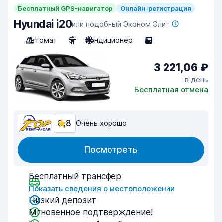
Бесплатный GPS-навигатор
Онлайн-регистрация
Hyundai i20
или подобный Эконом Элит
Автомат
5
Кондиционер
5
3 221,06 ₽
в день
Бесплатная отмена
8,8
Очень хорошо
Посмотреть
Бесплатный трансфер
Показать сведения о местоположении
Низкий депозит
Мгновенное подтверждение!