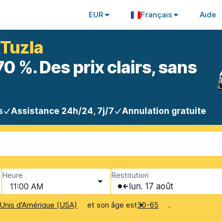
EUR
Français
Aide
 Tuzla
 %. Des prix clairs, sans
s
Assistance 24h/24, 7j/7
Annulation gratuite
Heure
Restitution
11:00 AM
lun. 17 août
et son âge est
.
Unis d'Amérique (USA)
30-65