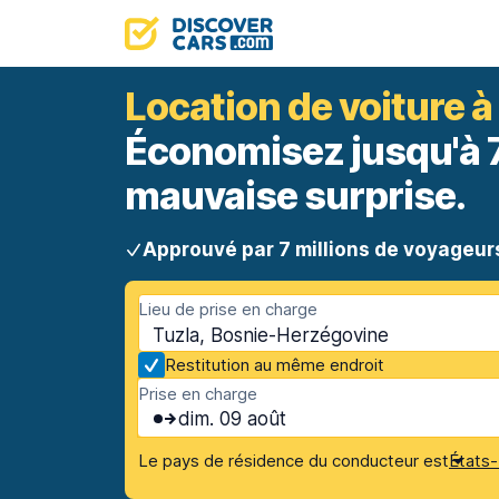
Location de voiture à
Économisez jusqu'à 70
mauvaise surprise.
Approuvé par 7 millions de voyageur
Lieu de prise en charge
Tuzla, Bosnie-Herzégovine
Restitution au même endroit
Prise en charge
dim. 09 août
Le pays de résidence du conducteur est
États-