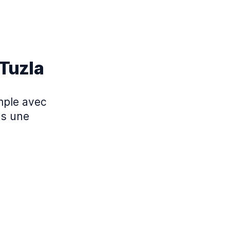
 Tuzla
imple avec
ns une