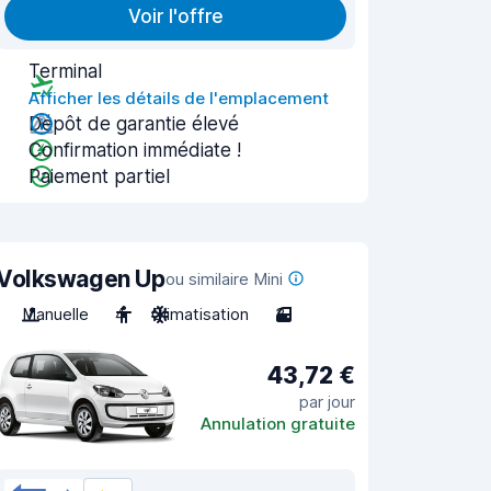
Voir l'offre
Terminal
Afficher les détails de l'emplacement
Dépôt de garantie élevé
Confirmation immédiate !
Paiement partiel
Volkswagen Up
ou similaire Mini
Manuelle
4
Climatisation
3
43,72 €
par jour
Annulation gratuite