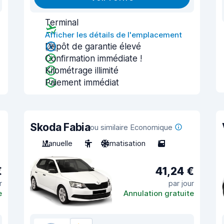
Terminal
Afficher les détails de l'emplacement
Dépôt de garantie élevé
Confirmation immédiate !
Kilométrage illimité
Paiement immédiat
Skoda Fabia
ou similaire Economique
Manuelle
5
Climatisation
5
€
41,24 €
r
par jour
e
Annulation gratuite