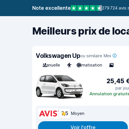
Note excellente
279 724 avis 
Meilleurs prix de loc
Volkswagen Up
ou similaire Mini
Manuelle
4
Climatisation
2
25,45 
par jou
Annulation gratuit
7,5
Moyen
Voir l'offre