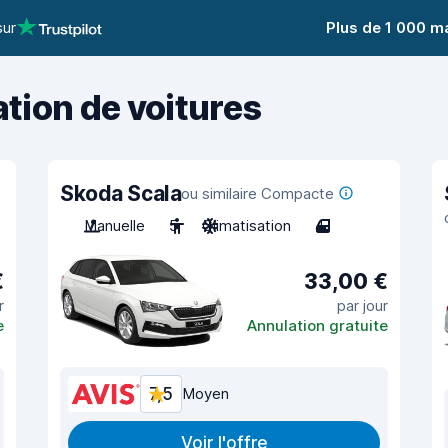
sur
Plus de 1 000 m
ation de voitures
Skoda Scala
ou similaire Compacte
Manuelle
5
Climatisation
4
€
33,00 €
r
par jour
e
Annulation gratuite
7,5
Moyen
Voir l'offre