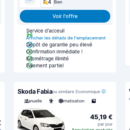
8,4
Bien
Voir l'offre
Service d'acceuil
Afficher les détails de l'emplacement
Dépôt de garantie peu élevé
Confirmation immédiate !
Kilométrage illimité
Paiement partiel
Skoda Fabia
ou similaire Economique
Manuelle
5
Climatisation
5
45,19 €
€
par jour
r
Annulation gratuite