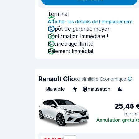
Terminal
Afficher les détails de l'emplacement
Dépôt de garantie moyen
Confirmation immédiate !
Kilométrage illimité
Paiement immédiat
Renault Clio
ou similaire Economique
Manuelle
4
Climatisation
4
25,46 
par jou
Annulation gratuit