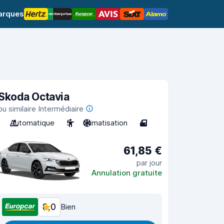
arques
Skoda Octavia
ou similaire Intermédiaire
Automatique
5
Climatisation
4
61,85 €
par jour
Annulation gratuite
8,0
Bien