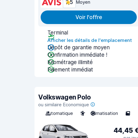
7,5
Moyen
Voir l'offre
Terminal
Afficher les détails de l'emplacement
Dépôt de garantie moyen
Confirmation immédiate !
Kilométrage illimité
Paiement immédiat
Volkswagen Polo
ou similaire Economique
Automatique
5
Climatisation
5
44,45 
par jou