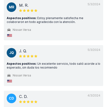
5/3/2024
M. R.
MR
Aspectos positivos:
Estoy plenamente satisfecha me
colaboraron en todo agradecida con la atención.
Nissan Versa
5/3/2024
J. Q.
JQ
Aspectos positivos:
Un excelente servicio, todo salió acorde a lo
esperado, sin duda los recomiendo
Nissan Versa
4/3/2024
C. D.
CD