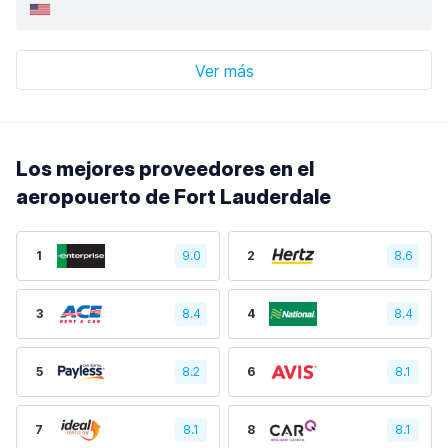
Ver más
Los mejores proveedores en el
aeropouerto de Fort Lauderdale
1
9.0
2
8.6
3
8.4
4
8.4
5
8.2
6
8.1
7
8.1
8
8.1