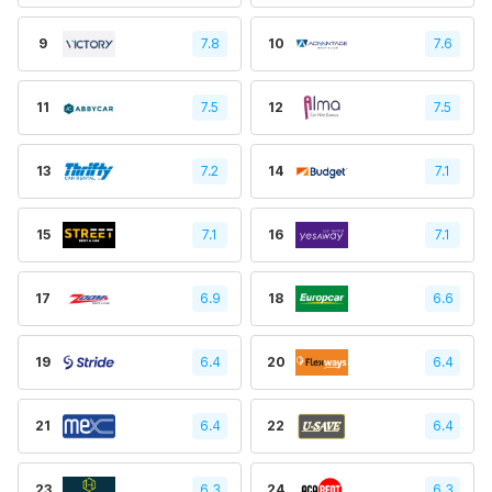
9
7.8
10
7.6
11
7.5
12
7.5
13
7.2
14
7.1
15
7.1
16
7.1
17
6.9
18
6.6
19
6.4
20
6.4
21
6.4
22
6.4
23
6.3
24
6.3