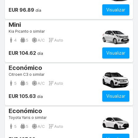
EUR 96.89
Visualizar
día
Mini
Kia Picanto o similar
4
5
A/C
Auto
EUR 104.62
Visualizar
día
Económico
Citroen C3 o similar
5
5
A/C
Auto
EUR 105.63
Visualizar
día
Económico
Toyota Yaris o similar
5
5
A/C
Auto