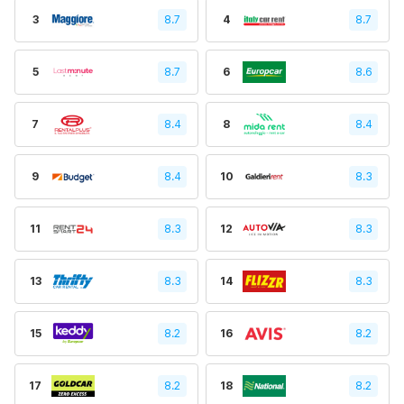
3
8.7
4
8.7
5
8.7
6
8.6
7
8.4
8
8.4
9
8.4
10
8.3
11
8.3
12
8.3
13
8.3
14
8.3
15
8.2
16
8.2
17
8.2
18
8.2