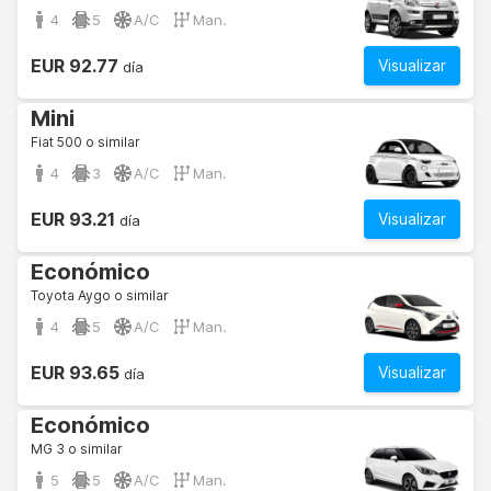
4
5
A/C
Man.
EUR 92.77
Visualizar
día
Mini
Fiat 500 o similar
4
3
A/C
Man.
EUR 93.21
Visualizar
día
Económico
Toyota Aygo o similar
4
5
A/C
Man.
EUR 93.65
Visualizar
día
Económico
MG 3 o similar
5
5
A/C
Man.