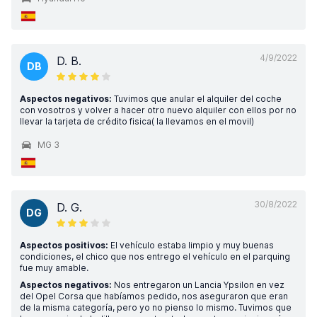
4/9/2022
D. B.
DB
Aspectos negativos:
Tuvimos que anular el alquiler del coche
con vosotros y volver a hacer otro nuevo alquiler con ellos por no
llevar la tarjeta de crédito fisica( la llevamos en el movil)
MG 3
30/8/2022
D. G.
DG
Aspectos positivos:
El vehículo estaba limpio y muy buenas
condiciones, el chico que nos entrego el vehículo en el parquing
fue muy amable.
Aspectos negativos:
Nos entregaron un Lancia Ypsilon en vez
del Opel Corsa que habíamos pedido, nos aseguraron que eran
de la misma categoría, pero yo no pienso lo mismo. Tuvimos que