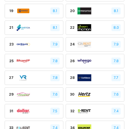
19
8.1
20
8.1
21
8.1
22
8.0
23
7.9
24
7.9
25
7.8
26
7.8
27
7.8
28
7.7
29
7.6
30
7.6
31
7.5
32
7.4
33
7.4
34
7.4