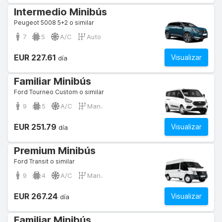
Intermedio Minibús
Peugeot 5008 5+2 o similar
7
5
A/C
Auto
EUR 227.61
Visualizar
día
Familiar Minibús
Ford Tourneo Custom o similar
9
5
A/C
Man.
EUR 251.79
Visualizar
día
Premium Minibús
Ford Transit o similar
9
4
A/C
Man.
EUR 267.24
Visualizar
día
Familiar Minibús