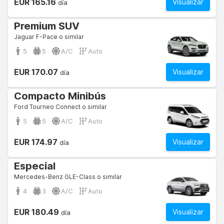
EUR 165.16
Visualizar
día
Premium SUV
Jaguar F-Pace o similar
5
5
A/C
Auto
EUR 170.07
Visualizar
día
Compacto Minibús
Ford Tourneo Connect o similar
5
5
A/C
Auto
EUR 174.97
Visualizar
día
Especial
Mercedes-Benz GLE-Class o similar
4
3
A/C
Auto
EUR 180.49
Visualizar
día