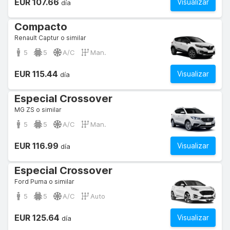
EUR 107.66
Visualizar
día
Compacto
Renault Captur o similar
5
5
A/C
Man.
EUR 115.44
Visualizar
día
Especial Crossover
MG ZS o similar
5
5
A/C
Man.
EUR 116.99
Visualizar
día
Especial Crossover
Ford Puma o similar
5
5
A/C
Auto
EUR 125.64
Visualizar
día