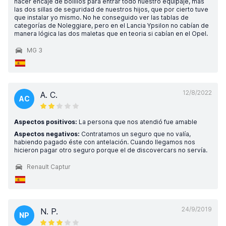
hacer encaje de bolillos para entrar todo nuestro equipaje, más
las dos sillas de seguridad de nuestros hijos, que por cierto tuve
que instalar yo mismo. No he conseguido ver las tablas de
categorías de Noleggiare, pero en el Lancia Ypsilon no cabían de
manera lógica las dos maletas que en teoria si cabían en el Opel.
MG 3
12/8/2022
A. C.
AC
Aspectos positivos:
La persona que nos atendió fue amable
Aspectos negativos:
Contratamos un seguro que no valía,
habiendo pagado éste con antelación. Cuando llegamos nos
hicieron pagar otro seguro porque el de discovercars no servía.
Renault Captur
24/9/2019
N. P.
NP