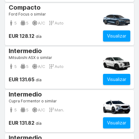
Compacto
Ford Focus o similar
5
5
A/C
Auto
EUR 128.12
Visualizar
día
Intermedio
Mitsubishi ASX o similar
5
5
A/C
Auto
EUR 131.65
Visualizar
día
Intermedio
Cupra Formentor o similar
5
5
A/C
Man.
EUR 131.82
Visualizar
día
Intermedio