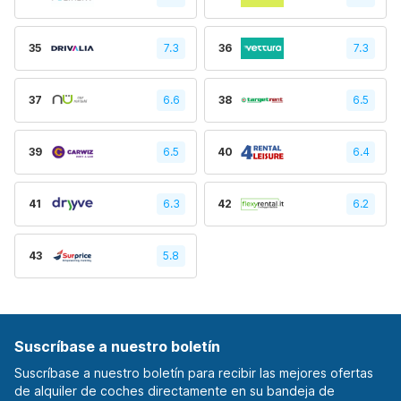
35
7.3
36
7.3
37
6.6
38
6.5
39
6.5
40
6.4
41
6.3
42
6.2
43
5.8
Suscríbase a nuestro boletín
Suscríbase a nuestro boletín para recibir las mejores ofertas
de alquiler de coches directamente en su bandeja de