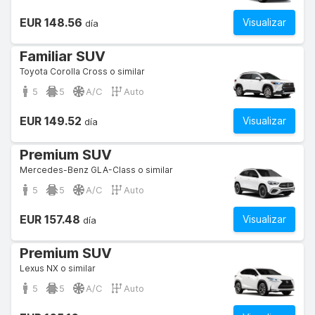
EUR 148.56
Visualizar
día
Familiar SUV
Toyota Corolla Cross o similar
5
5
A/C
Auto
EUR 149.52
Visualizar
día
Premium SUV
Mercedes-Benz GLA-Class o similar
5
5
A/C
Auto
EUR 157.48
Visualizar
día
Premium SUV
Lexus NX o similar
5
5
A/C
Auto