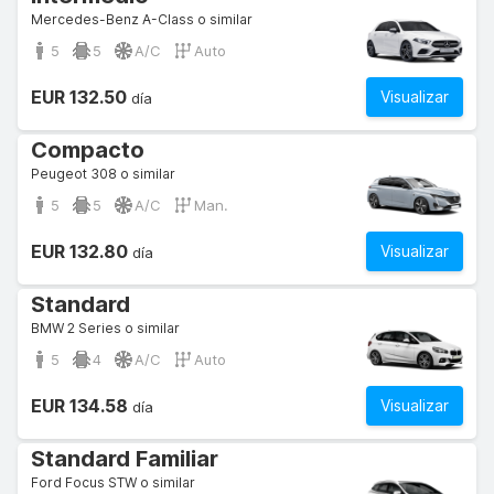
Mercedes-Benz A-Class o similar
5
5
A/C
Auto
EUR 132.50
Visualizar
día
Compacto
Peugeot 308 o similar
5
5
A/C
Man.
EUR 132.80
Visualizar
día
Standard
BMW 2 Series o similar
5
4
A/C
Auto
EUR 134.58
Visualizar
día
Standard Familiar
Ford Focus STW o similar