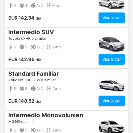
5
4
A/C
Man.
EUR 142.34
Visualizar
día
Intermedio SUV
Toyota C-HR o similar
5
5
A/C
Auto
EUR 142.95
Visualizar
día
Standard Familiar
Peugeot 308 STW o similar
5
5
A/C
Auto
EUR 148.52
Visualizar
día
Intermedio Monovolumen
MG HS o similar
5
5
A/C
Auto