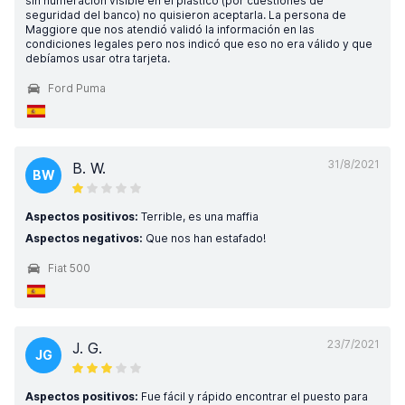
sin numeración visible en el plástico (por cuestiones de
seguridad del banco) no quisieron aceptarla. La persona de
Maggiore que nos atendió validó la información en las
condiciones legales pero nos indicó que eso no era válido y que
debíamos usar otra tarjeta.
Ford Puma
31/8/2021
B. W.
BW
Aspectos positivos:
Terrible, es una maffia
Aspectos negativos:
Que nos han estafado!
Fiat 500
23/7/2021
J. G.
JG
Aspectos positivos:
Fue fácil y rápido encontrar el puesto para