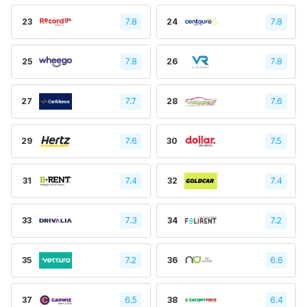
23
7.8
24
7.8
25
7.8
26
7.8
27
7.7
28
7.6
29
7.6
30
7.5
31
7.4
32
7.4
33
7.3
34
7.2
35
7.2
36
6.6
37
6.5
38
6.4