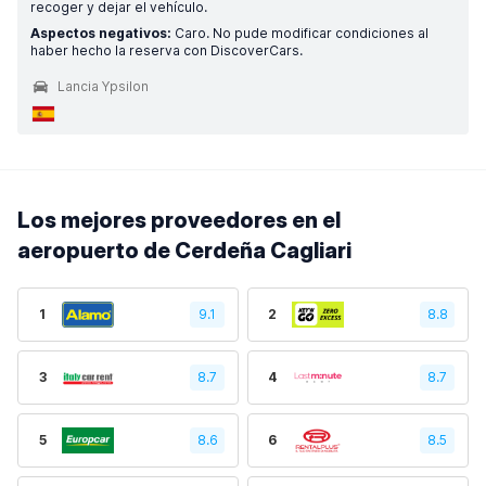
recoger y dejar el vehículo.
Aspectos negativos:
Caro. No pude modificar condiciones al
haber hecho la reserva con DiscoverCars.
Lancia Ypsilon
Los mejores proveedores en el
aeropuerto de Cerdeña Cagliari
1
9.1
2
8.8
3
8.7
4
8.7
5
8.6
6
8.5