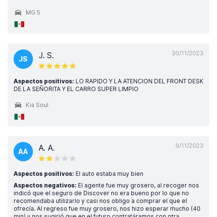
MG 5
30/11/2023
J. S.
JS
Aspectos positivos:
LO RAPIDO Y LA ATENCION DEL FRONT DESK
DE LA SEÑORITA Y EL CARRO SUPER LIMPIO
Kia Soul
9/11/2023
A. A.
AA
Aspectos positivos:
El auto estaba muy bien
Aspectos negativos:
El agente fue muy grosero, al recoger nos
indicó que el seguro de Discover no era bueno por lo que no
recomendaba utilizarlo y casi nos obligo a comprar el que el
ofrecía. Al regreso fue muy grosero, nos hizo esperar mucho (40
min) y nos sugirió que en el futuro contratáramos con otra