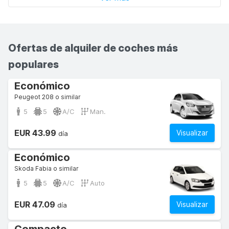
Ofertas de alquiler de coches más
populares
Económico
Peugeot 208 o similar
5
5
A/C
Man.
EUR 43.99
Visualizar
día
Económico
Skoda Fabia o similar
5
5
A/C
Auto
EUR 47.09
Visualizar
día