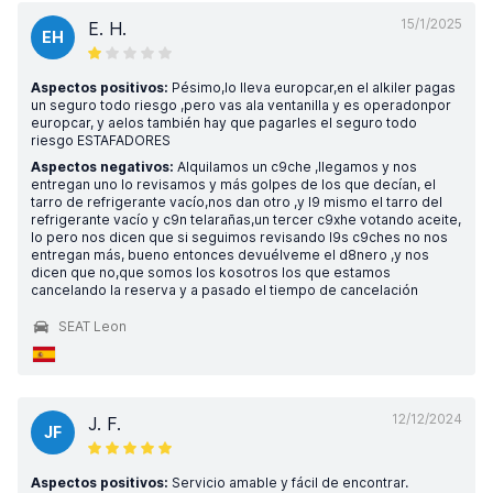
15/1/2025
E. H.
EH
Aspectos positivos:
Pésimo,lo lleva europcar,en el alkiler pagas
un seguro todo riesgo ,pero vas ala ventanilla y es operadonpor
europcar, y aelos también hay que pagarles el seguro todo
riesgo ESTAFADORES
Aspectos negativos:
Alquilamos un c9che ,llegamos y nos
entregan uno lo revisamos y más golpes de los que decían, el
tarro de refrigerante vacío,nos dan otro ,y l9 mismo el tarro del
refrigerante vacío y c9n telarañas,un tercer c9xhe votando aceite,
lo pero nos dicen que si seguimos revisando l9s c9ches no nos
entregan más, bueno entonces devuélveme el d8nero ,y nos
dicen que no,que somos los kosotros los que estamos
cancelando la reserva y a pasado el tiempo de cancelación
SEAT Leon
12/12/2024
J. F.
JF
Aspectos positivos:
Servicio amable y fácil de encontrar.