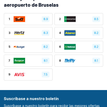
aeropuerto de Bruselas
1
8.9
2
8.5
3
8.3
4
8.2
5
8.2
6
8.2
7
8.1
8
8.1
9
7.5
Suscríbase a nuestro boletín
Suscríbase a nuestro boletín para recibir las mejores ofertas