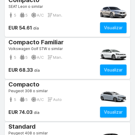
Compacto
SEAT Leon o similar
5
5
A/C
Man.
EUR 54.61
Visualizar
día
Compacto Familiar
Volkswagen Golf STW o similar
5
5
A/C
Man.
EUR 68.33
Visualizar
día
Compacto
Peugeot 308 o similar
5
5
A/C
Auto
EUR 74.03
Visualizar
día
Standard
Peugeot 408 o similar