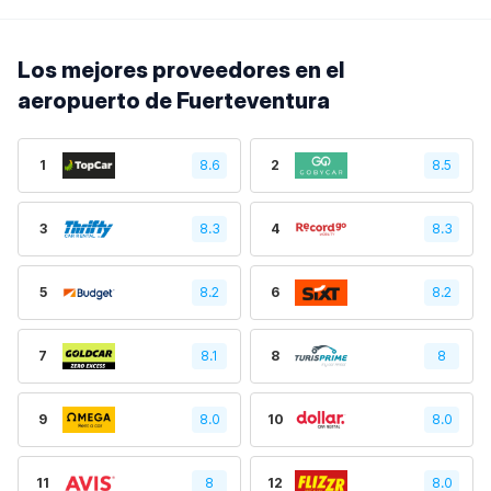
Los mejores proveedores en el
aeropuerto de Fuerteventura
1
8.6
2
8.5
3
8.3
4
8.3
5
8.2
6
8.2
7
8.1
8
8
9
8.0
10
8.0
11
8
12
8.0