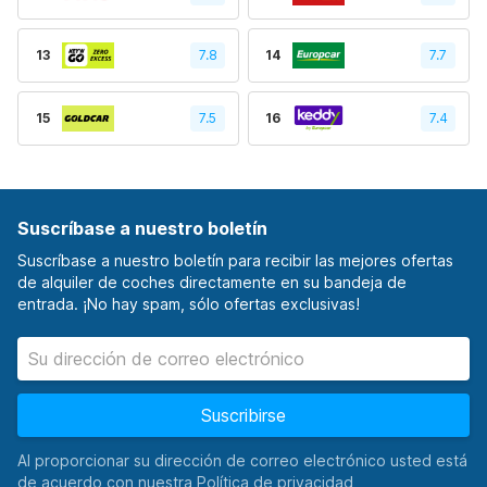
13
7.8
14
7.7
15
7.5
16
7.4
Suscríbase a nuestro boletín
Suscríbase a nuestro boletín para recibir las mejores ofertas
de alquiler de coches directamente en su bandeja de
entrada. ¡No hay spam, sólo ofertas exclusivas!
Suscribirse
Al proporcionar su dirección de correo electrónico usted está
de acuerdo con nuestra