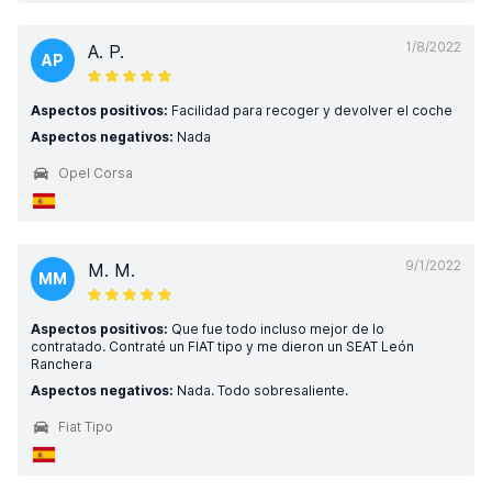
1/8/2022
A. P.
AP
Aspectos positivos:
Facilidad para recoger y devolver el coche
Aspectos negativos:
Nada
Opel Corsa
9/1/2022
M. M.
MM
Aspectos positivos:
Que fue todo incluso mejor de lo
contratado. Contraté un FIAT tipo y me dieron un SEAT León
Ranchera
Aspectos negativos:
Nada. Todo sobresaliente.
Fiat Tipo