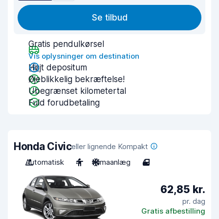
Se tilbud
Gratis pendulkørsel
Vis oplysninger om destination
Højt depositum
Øjeblikkelig bekræftelse!
Ubegrænset kilometertal
Fuld forudbetaling
Honda Civic
eller lignende Kompakt
Automatisk
4
Klimaanlæg
4
62,85 kr.
pr. dag
Gratis afbestilling