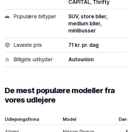
CAPITAL, Thrifty
🚗
Populære biltyper
SUV, store biler,
medium biler,
minibusser
🤑
Laveste pris
71 kr. pr. dag
👛
Billigste udbyder
Autounion
De mest populære modeller fra
vores udlejere
Udlejningsfirma
Model
Døre