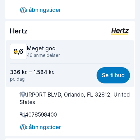
Vis åbningstider
Afleveringshastighed
9,7
Renlighed af bilen
8,6
Hertz
Bilens tilstand
8,9
Meget god
8,6
46 anmeldelser
Værdi for pengene
8,1
336 kr. – 1.584 kr.
Se tilbud
pr. dag
Nemt at finde
8,7
1 AIRPORT BLVD, Orlando, FL 32812, United
Agentens hjælpsomhed
8,2
States
Afhentningshastighed
7,9
+14078598400
Afleveringshastighed
9,4
Vis åbningstider
Renlighed af bilen
9,0