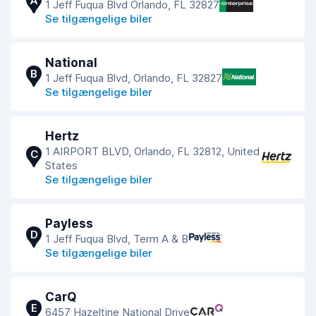
A
1 Jeff Fuqua Blvd Orlando, FL 32827
Se tilgængelige biler
National
B
1 Jeff Fuqua Blvd, Orlando, FL 32827
Se tilgængelige biler
Hertz
1 AIRPORT BLVD, Orlando, FL 32812, United
C
States
Se tilgængelige biler
Payless
D
1 Jeff Fuqua Blvd, Term A & B
Se tilgængelige biler
CarQ
E
6457 Hazeltine National Drive