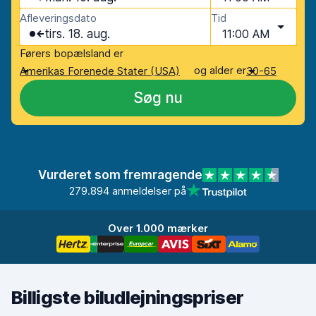
Afleveringsdato
Tid
tirs. 18. aug.
11:00 AM
Førers bopælsland er
og alder er
Amerikas Forenede Stater (USA)
30-65
Søg nu
Vurderet som fremragende
279.894 anmeldelser på
Over 1.000 mærker
Billigste biludlejningspriser