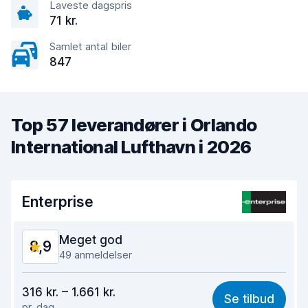
Laveste dagspris
71 kr.
Samlet antal biler
847
Top 57 leverandører i Orlando
International Lufthavn i 2026
Enterprise
Meget god
8,9
49 anmeldelser
Værdi for pengene
8,2
316 kr. – 1.661 kr.
Se tilbud
pr. dag