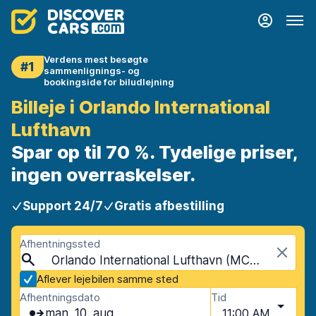
Verdens mest besøgte
#1
sammenlignings- og
bookingside for biludlejning
Billeje i Orlando International
Lufthavn
Spar op til 70 %. Tydelige priser,
ingen overraskelser.
Support 24/7
Gratis afbestilling
Afhentningssted
Orlando International Lufthavn (MCO), Orlando, USA - Florida
Aflever lejebilen samme sted
Afhentningsdato
Tid
man. 10. aug.
11:00 AM