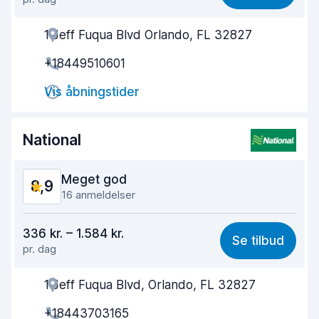
Nemt at finde
9,0
1 Jeff Fuqua Blvd Orlando, FL 32827
Agentens hjælpsomhed
8,8
+18449510601
Afhentningshastighed
8,7
Vis åbningstider
Afleveringshastighed
9,4
Renlighed af bilen
9,3
National
Bilens tilstand
8,8
Meget god
8,9
16 anmeldelser
Værdi for pengene
8,6
336 kr. – 1.584 kr.
Se tilbud
pr. dag
Nemt at finde
9,1
1 Jeff Fuqua Blvd, Orlando, FL 32827
Agentens hjælpsomhed
8,7
+18443703165
Afhentningshastighed
8,8