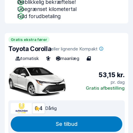
Øjeblikkelig bekræftelse!
Ubegrænset kilometertal
Fuld forudbetaling
Gratis ekstra fører
Toyota Corolla
eller lignende Kompakt
Automatisk
5
Klimaanlæg
4
53,15 kr.
pr. dag
Gratis afbestilling
6,4
Dårlig
Se tilbud