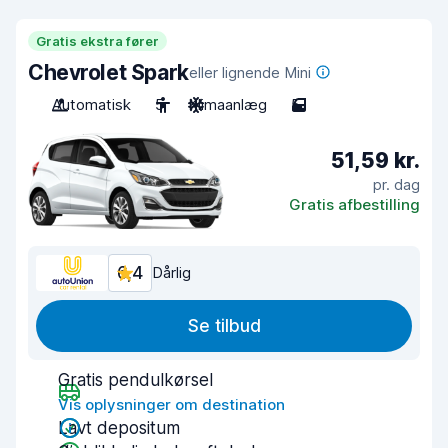
Gratis ekstra fører
Chevrolet Spark
eller lignende Mini
Automatisk
5
Klimaanlæg
5
51,59 kr.
pr. dag
Gratis afbestilling
6,4
Dårlig
Se tilbud
Gratis pendulkørsel
Vis oplysninger om destination
Lavt depositum