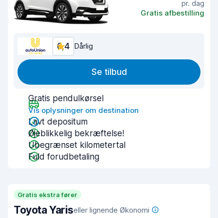
pr. dag
Gratis afbestilling
6,4
Dårlig
Se tilbud
Gratis pendulkørsel
Vis oplysninger om destination
Lavt depositum
Øjeblikkelig bekræftelse!
Ubegrænset kilometertal
Fuld forudbetaling
Gratis ekstra fører
Toyota Yaris
eller lignende Økonomi