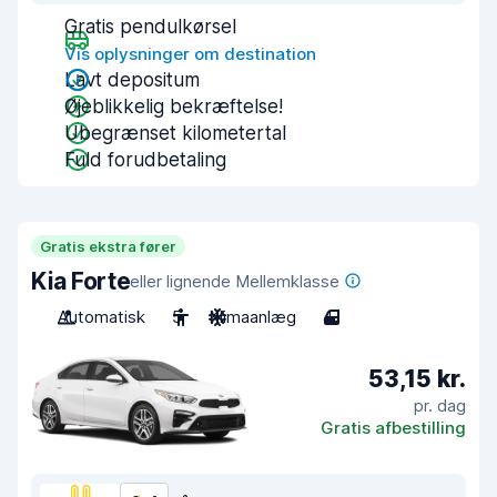
Gratis pendulkørsel
Vis oplysninger om destination
Lavt depositum
Øjeblikkelig bekræftelse!
Ubegrænset kilometertal
Fuld forudbetaling
Gratis ekstra fører
Kia Forte
eller lignende Mellemklasse
Automatisk
5
Klimaanlæg
4
53,15 kr.
pr. dag
Gratis afbestilling