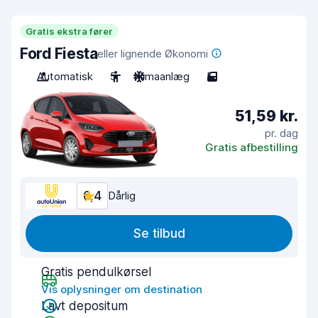
Gratis ekstra fører
Ford Fiesta
eller lignende Økonomi
Automatisk
5
Klimaanlæg
5
51,59 kr.
pr. dag
Gratis afbestilling
6,4
Dårlig
Se tilbud
Gratis pendulkørsel
Vis oplysninger om destination
Lavt depositum