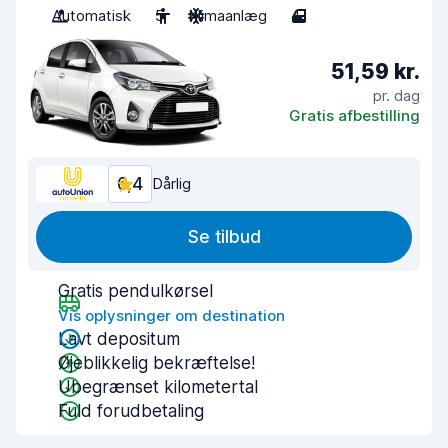
Automatisk
5
Klimaanlæg
4
51,59 kr.
pr. dag
Gratis afbestilling
6,4
Dårlig
Se tilbud
Gratis pendulkørsel
Vis oplysninger om destination
Lavt depositum
Øjeblikkelig bekræftelse!
Ubegrænset kilometertal
Fuld forudbetaling