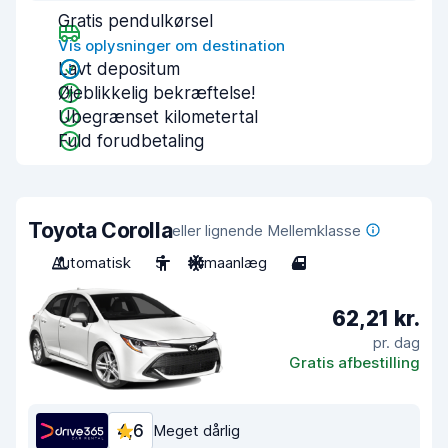
Gratis pendulkørsel
Vis oplysninger om destination
Lavt depositum
Øjeblikkelig bekræftelse!
Ubegrænset kilometertal
Fuld forudbetaling
Toyota Corolla
eller lignende Mellemklasse
Automatisk
5
Klimaanlæg
4
62,21 kr.
pr. dag
Gratis afbestilling
4,6
Meget dårlig