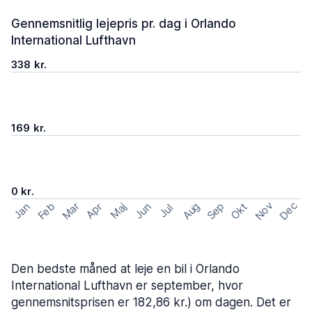
Gennemsnitlig lejepris pr. dag i Orlando
International Lufthavn
338 kr.
169 kr.
0 kr.
Nov
Dec
Feb
Aug
Sep
Mar
Okt
Jan
Apr
Maj
Jun
Jul
Den bedste måned at leje en bil i Orlando
International Lufthavn er september, hvor
gennemsnitsprisen er 182,86 kr.) om dagen. Det er