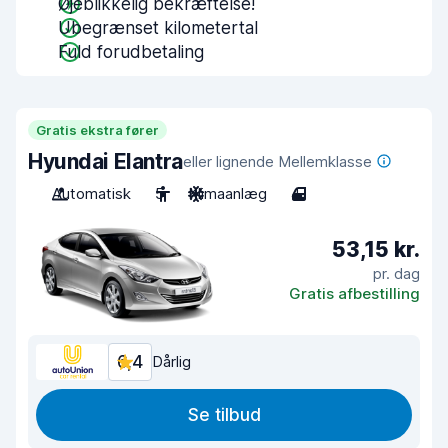
Øjeblikkelig bekræftelse!
Ubegrænset kilometertal
Fuld forudbetaling
Gratis ekstra fører
Hyundai Elantra
eller lignende Mellemklasse
Automatisk
5
Klimaanlæg
4
53,15 kr.
pr. dag
Gratis afbestilling
6,4
Dårlig
Se tilbud