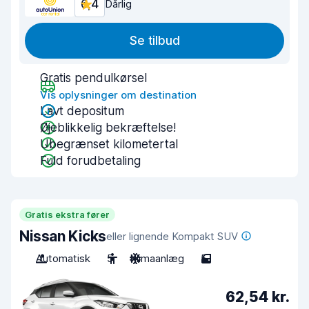
6,4
Dårlig
Se tilbud
Gratis pendulkørsel
Vis oplysninger om destination
Lavt depositum
Øjeblikkelig bekræftelse!
Ubegrænset kilometertal
Fuld forudbetaling
Gratis ekstra fører
Nissan Kicks
eller lignende Kompakt SUV
Automatisk
5
Klimaanlæg
5
62,54 kr.