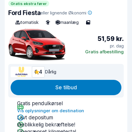
Gratis ekstra fører
Ford Fiesta
eller lignende Økonomi
Automatisk
5
Klimaanlæg
5
51,59 kr.
pr. dag
Gratis afbestilling
6,4
Dårlig
Se tilbud
Gratis pendulkørsel
Vis oplysninger om destination
Lavt depositum
Øjeblikkelig bekræftelse!
Ubegrænset kilometertal