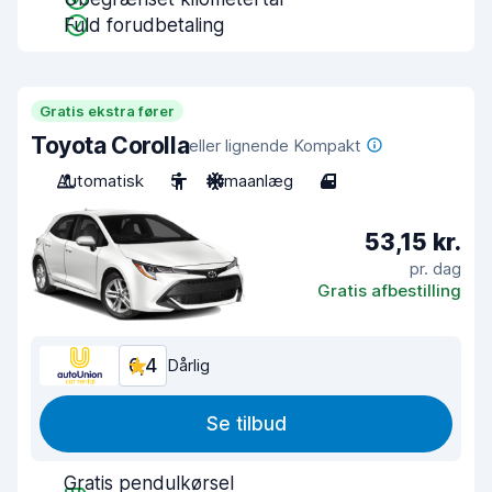
Fuld forudbetaling
Gratis ekstra fører
Toyota Corolla
eller lignende Kompakt
Automatisk
5
Klimaanlæg
4
53,15 kr.
pr. dag
Gratis afbestilling
6,4
Dårlig
Se tilbud
Gratis pendulkørsel