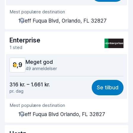
Mest populære destination
Agentens hjælpsomhed
8,7
1 Jeff Fuqua Blvd, Orlando, FL 32827
Afhentningshastighed
8,8
Afleveringshastighed
9,7
Enterprise
1 sted
Renlighed af bilen
8,6
Meget god
8,9
Bilens tilstand
8,9
49 anmeldelser
Værdi for pengene
8,2
316 kr. – 1.661 kr.
Se tilbud
pr. dag
Nemt at finde
9,0
Mest populære destination
Agentens hjælpsomhed
8,8
1 Jeff Fuqua Blvd Orlando, FL 32827
Afhentningshastighed
8,7
Afleveringshastighed
9,4