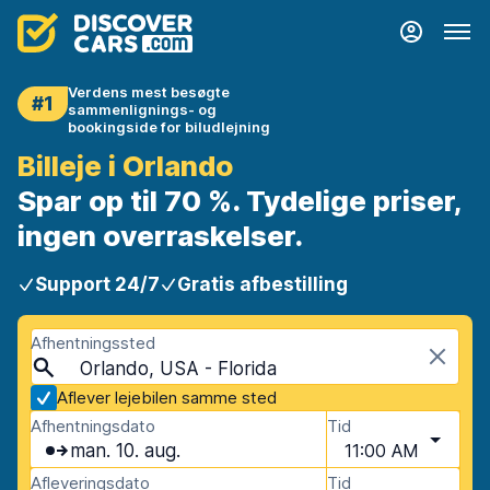
Verdens mest besøgte
#1
sammenlignings- og
bookingside for biludlejning
Billeje i Orlando
Spar op til 70 %. Tydelige priser,
ingen overraskelser.
Support 24/7
Gratis afbestilling
Afhentningssted
Orlando, USA - Florida
Aflever lejebilen samme sted
Afhentningsdato
Tid
man. 10. aug.
11:00 AM
Afleveringsdato
Tid