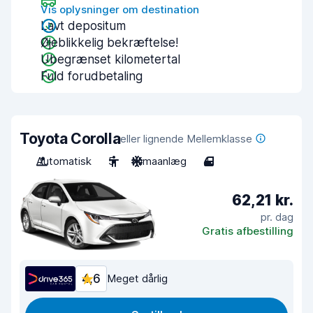
Vis oplysninger om destination
Lavt depositum
Øjeblikkelig bekræftelse!
Ubegrænset kilometertal
Fuld forudbetaling
Toyota Corolla
eller lignende Mellemklasse
Automatisk
5
Klimaanlæg
4
62,21 kr.
pr. dag
Gratis afbestilling
4,6
Meget dårlig