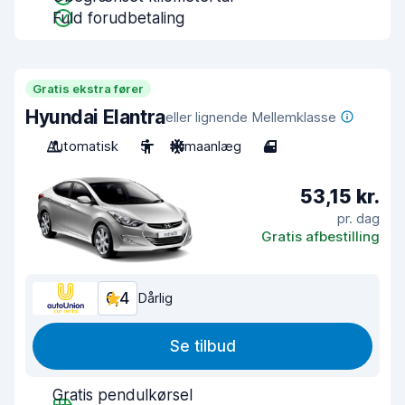
Fuld forudbetaling
Gratis ekstra fører
Hyundai Elantra
eller lignende Mellemklasse
Automatisk
5
Klimaanlæg
4
53,15 kr.
pr. dag
Gratis afbestilling
6,4
Dårlig
Se tilbud
Gratis pendulkørsel