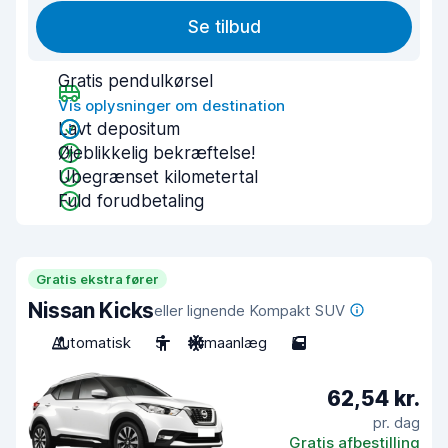
Se tilbud
Gratis pendulkørsel
Vis oplysninger om destination
Lavt depositum
Øjeblikkelig bekræftelse!
Ubegrænset kilometertal
Fuld forudbetaling
Gratis ekstra fører
Nissan Kicks
eller lignende Kompakt SUV
Automatisk
5
Klimaanlæg
5
62,54 kr.
pr. dag
Gratis afbestilling