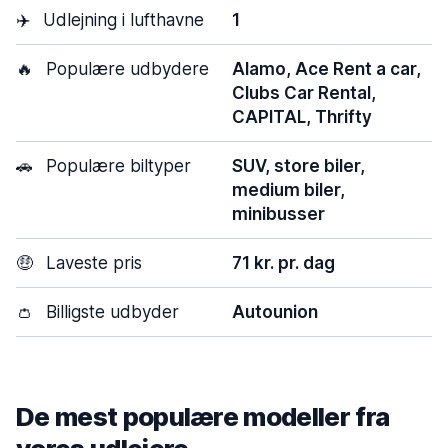
✈️
Udlejning i lufthavne
1
🔥
Populære udbydere
Alamo, Ace Rent a car,
Clubs Car Rental,
CAPITAL, Thrifty
🚗
Populære biltyper
SUV, store biler,
medium biler,
minibusser
🤑
Laveste pris
71 kr. pr. dag
👛
Billigste udbyder
Autounion
De mest populære modeller fra