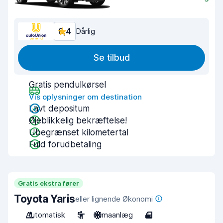
6,4
Dårlig
Se tilbud
Gratis pendulkørsel
Vis oplysninger om destination
Lavt depositum
Øjeblikkelig bekræftelse!
Ubegrænset kilometertal
Fuld forudbetaling
Gratis ekstra fører
Toyota Yaris
eller lignende Økonomi
Automatisk
5
Klimaanlæg
4