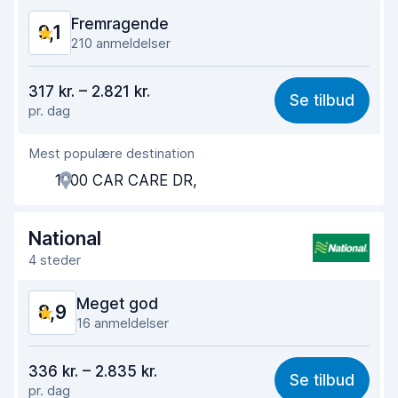
Fremragende
9,1
210 anmeldelser
Værdi for pengene
8,8
317 kr. – 2.821 kr.
Se tilbud
pr. dag
Nemt at finde
9,2
Mest populære destination
Agentens hjælpsomhed
9,1
1000 CAR CARE DR,
Afhentningshastighed
8,8
Afleveringshastighed
9,5
National
4 steder
Renlighed af bilen
9,0
Meget god
8,9
Bilens tilstand
9,1
16 anmeldelser
Værdi for pengene
8,6
336 kr. – 2.835 kr.
Se tilbud
pr. dag
Nemt at finde
9,1