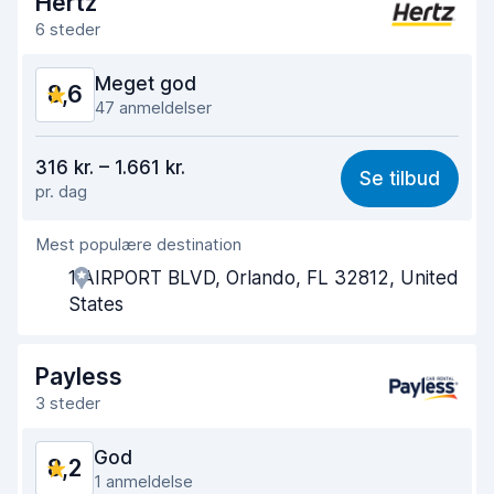
Hertz
6 steder
Renlighed af bilen
9,3
Meget god
8,6
Bilens tilstand
8,8
47 anmeldelser
Værdi for pengene
8,1
316 kr. – 1.661 kr.
Se tilbud
pr. dag
Nemt at finde
8,7
Mest populære destination
Agentens hjælpsomhed
8,2
1 AIRPORT BLVD, Orlando, FL 32812, United
Afhentningshastighed
7,9
States
Afleveringshastighed
9,3
Payless
Renlighed af bilen
9,0
3 steder
Bilens tilstand
8,9
God
8,2
1 anmeldelse