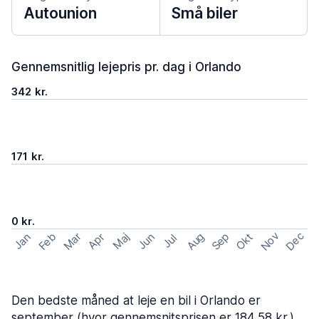
Autounion
Små biler
Gennemsnitlig lejepris pr. dag i Orlando
342 kr.
171 kr.
0 kr.
Nov
Dec
Feb
Aug
Sep
Mar
Okt
Jan
Apr
Maj
Jun
Jul
Den bedste måned at leje en bil i Orlando er
september (hvor gennemsnitsprisen er 184,58 kr.)