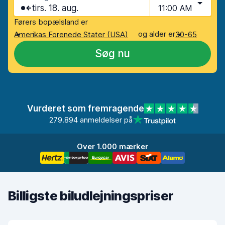
tirs. 18. aug.
11:00 AM
Førers bopælsland er
og alder er
Amerikas Forenede Stater (USA)
30-65
Søg nu
Vurderet som fremragende
279.894 anmeldelser på
Over 1.000 mærker
Billigste biludlejningspriser