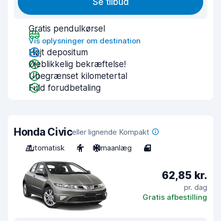
Se tilbud
Gratis pendulkørsel
Vis oplysninger om destination
Højt depositum
Øjeblikkelig bekræftelse!
Ubegrænset kilometertal
Fuld forudbetaling
Honda Civic
eller lignende Kompakt
Automatisk
4
Klimaanlæg
4
62,85 kr.
pr. dag
Gratis afbestilling