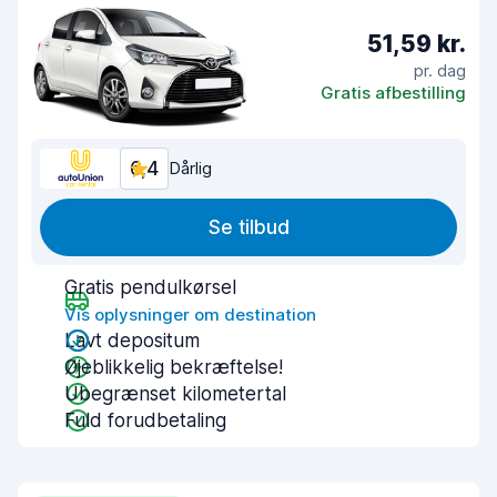
51,59 kr.
pr. dag
Gratis afbestilling
6,4
Dårlig
Se tilbud
Gratis pendulkørsel
Vis oplysninger om destination
Lavt depositum
Øjeblikkelig bekræftelse!
Ubegrænset kilometertal
Fuld forudbetaling