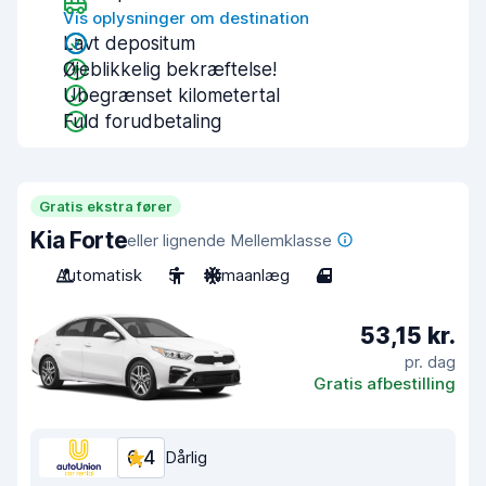
Vis oplysninger om destination
Lavt depositum
Øjeblikkelig bekræftelse!
Ubegrænset kilometertal
Fuld forudbetaling
Gratis ekstra fører
Kia Forte
eller lignende Mellemklasse
Automatisk
5
Klimaanlæg
4
53,15 kr.
pr. dag
Gratis afbestilling
6,4
Dårlig