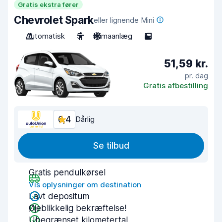
Gratis ekstra fører
Chevrolet Spark
eller lignende Mini
Automatisk
5
Klimaanlæg
5
51,59 kr.
pr. dag
Gratis afbestilling
6,4
Dårlig
Se tilbud
Gratis pendulkørsel
Vis oplysninger om destination
Lavt depositum
Øjeblikkelig bekræftelse!
Ubegrænset kilometertal