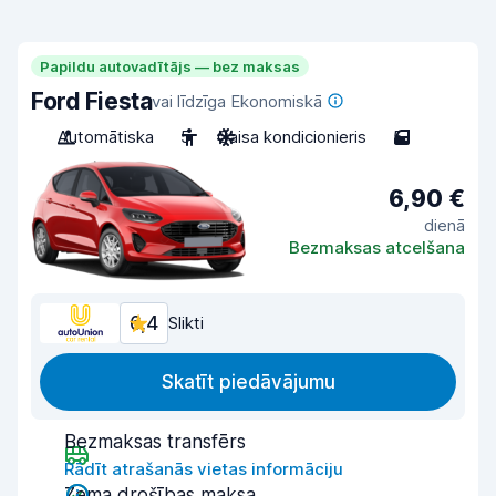
Papildu autovadītājs — bez maksas
Ford Fiesta
vai līdzīga Ekonomiskā
Automātiska
5
Gaisa kondicionieris
5
6,90 €
dienā
Bezmaksas atcelšana
6,4
Slikti
Skatīt piedāvājumu
Bezmaksas transfērs
Rādīt atrašanās vietas informāciju
Zema drošības maksa