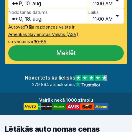
P, 10. aug.
11:00 AM
Nodošanas datums
Laiks
O, 18. aug.
11:00 AM
Autovadītāja rezidences valsts ir
Amerikas Savienotās Valstis (ASV)
un vecums ir
30-65
Meklēt
Novērtēts kā lielisks
279 894 atsauksmes
Vairāk nekā 1000 zīmolu
Lētākās auto nomas cenas