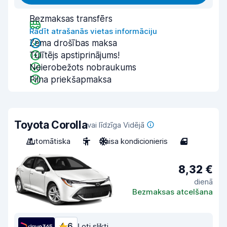
Bezmaksas transfērs
Rādīt atrašanās vietas informāciju
Zema drošības maksa
Tūlītējs apstiprinājums!
Neierobežots nobraukums
Pilna priekšapmaksa
Toyota Corolla
vai līdzīga Vidējā
Automātiska
5
Gaisa kondicionieris
4
8,32 €
dienā
Bezmaksas atcelšana
4,6
Ļoti slikti