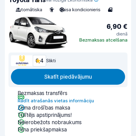
Automātiska
5
Gaisa kondicionieris
4
6,90 €
dienā
Bezmaksas atcelšana
6,4
Slikti
Skatīt piedāvājumu
Bezmaksas transfērs
Rādīt atrašanās vietas informāciju
Zema drošības maksa
Tūlītējs apstiprinājums!
Neierobežots nobraukums
Pilna priekšapmaksa