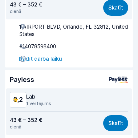
43 € – 352 €
Skatīt
dienā
Viegli atrast
8,7
1 AIRPORT BLVD, Orlando, FL 32812, United
Aģentu atbalsts
8,2
States
Saņemšanas ātrums
7,9
+14078598400
Nodošanas ātrums
9,4
Rādīt darba laiku
Auto tīrība
9,0
Payless
Automašīnas stāvoklis
8,9
Labi
8,2
1 vērtējums
Cena atbilst kvalitātei
8,2
43 € – 352 €
Skatīt
dienā
Viegli atrast
8,2