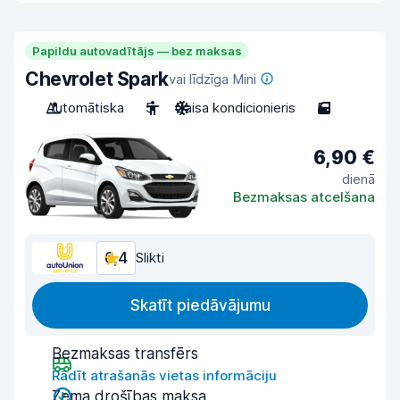
Papildu autovadītājs — bez maksas
Chevrolet Spark
vai līdzīga Mini
Automātiska
5
Gaisa kondicionieris
5
6,90 €
dienā
Bezmaksas atcelšana
6,4
Slikti
Skatīt piedāvājumu
Bezmaksas transfērs
Rādīt atrašanās vietas informāciju
Zema drošības maksa