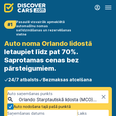
Pasaulē visvairāk apmeklētā
#1
automašīnu nomas
salīdzināšanas un rezervēšanas
vietne
Auto noma Orlando lidostā
Ietaupiet līdz pat 70%.
Saprotamas cenas bez
pārsteigumiem.
24/7 atbalsts
Bezmaksas atcelšana
Auto saņemšanas punkts
Orlando Starptautiskā lidosta (MCO), Orlando, ASV - Florida
Auto nodošana tajā pašā punktā
Saņemšanas datums
Laiks