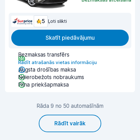
4,5
Ļoti slikti
Skatīt piedāvājumu
Bezmaksas transfērs
Rādīt atrašanās vietas informāciju
Augsta drošības maksa
Neierobežots nobraukums
Pilna priekšapmaksa
Rāda 9 no 50 automašīnām
Rādīt vairāk