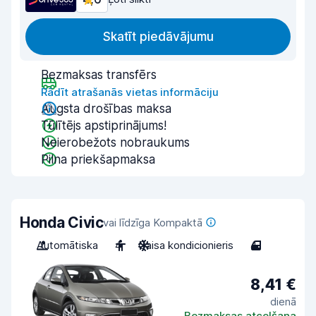
Skatīt piedāvājumu
Bezmaksas transfērs
Rādīt atrašanās vietas informāciju
Augsta drošības maksa
Tūlītējs apstiprinājums!
Neierobežots nobraukums
Pilna priekšapmaksa
Honda Civic
vai līdzīga Kompaktā
Automātiska
4
Gaisa kondicionieris
4
8,41 €
dienā
Bezmaksas atcelšana