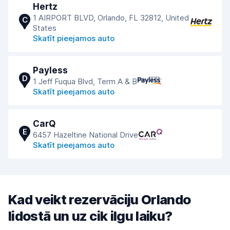
Hertz
1 AIRPORT BLVD, Orlando, FL 32812, United
C
States
Skatīt pieejamos auto
Payless
D
1 Jeff Fuqua Blvd, Term A & B
Skatīt pieejamos auto
CarQ
E
6457 Hazeltine National Drive
Skatīt pieejamos auto
Kad veikt rezervāciju Orlando
lidostā un uz cik ilgu laiku?