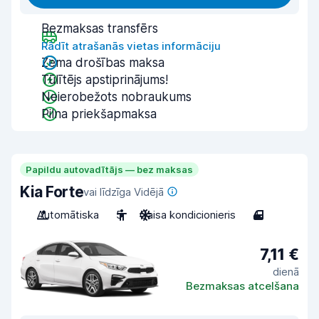
Bezmaksas transfērs
Rādīt atrašanās vietas informāciju
Zema drošības maksa
Tūlītējs apstiprinājums!
Neierobežots nobraukums
Pilna priekšapmaksa
Papildu autovadītājs — bez maksas
Kia Forte
vai līdzīga Vidējā
Automātiska
5
Gaisa kondicionieris
4
7,11 €
dienā
Bezmaksas atcelšana