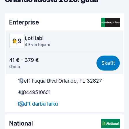
Enterprise
Ļoti labi
8,9
49 vērtējumi
Cena atbilst kvalitātei
8,2
41 € – 379 €
Skatīt
dienā
Viegli atrast
9,0
1 Jeff Fuqua Blvd Orlando, FL 32827
Aģentu atbalsts
8,8
+18449510601
Saņemšanas ātrums
8,7
Rādīt darba laiku
Nodošanas ātrums
9,4
Auto tīrība
9,3
National