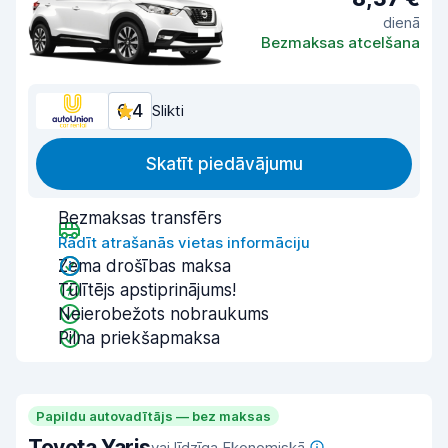
dienā
Bezmaksas atcelšana
6,4
Slikti
Skatīt piedāvājumu
Bezmaksas transfērs
Rādīt atrašanās vietas informāciju
Zema drošības maksa
Tūlītējs apstiprinājums!
Neierobežots nobraukums
Pilna priekšapmaksa
Papildu autovadītājs — bez maksas
Toyota Yaris
vai līdzīga Ekonomiskā