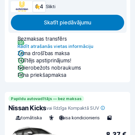
6,4
Slikti
Skatīt piedāvājumu
Bezmaksas transfērs
Rādīt atrašanās vietas informāciju
Zema drošības maksa
Tūlītējs apstiprinājums!
Neierobežots nobraukums
Pilna priekšapmaksa
Papildu autovadītājs — bez maksas
Nissan Kicks
vai līdzīga Kompaktā SUV
Automātiska
5
Gaisa kondicionieris
5
8,37 €