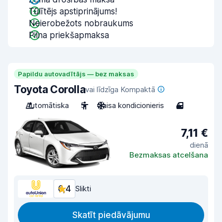
Tūlītējs apstiprinājums!
Neierobežots nobraukums
Pilna priekšapmaksa
Papildu autovadītājs — bez maksas
Toyota Corolla
vai līdzīga Kompaktā
Automātiska
5
Gaisa kondicionieris
4
7,11 €
dienā
Bezmaksas atcelšana
6,4
Slikti
Skatīt piedāvājumu