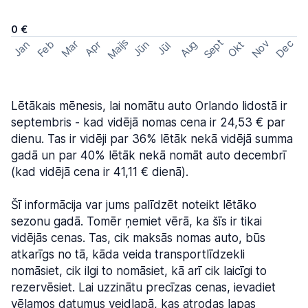
0 €
Maijs
Sept
Nov
Dec
Feb
Aug
Mar
Okt
Jan
Apr
Jūn
Jūl
Lētākais mēnesis, lai nomātu auto Orlando lidostā ir
septembris - kad vidējā nomas cena ir 24,53 € par
dienu. Tas ir vidēji par 36% lētāk nekā vidējā summa
gadā un par 40% lētāk nekā nomāt auto decembrī
(kad vidējā cena ir 41,11 € dienā).
Šī informācija var jums palīdzēt noteikt lētāko
sezonu gadā. Tomēr ņemiet vērā, ka šīs ir tikai
vidējās cenas. Tas, cik maksās nomas auto, būs
atkarīgs no tā, kāda veida transportlīdzekli
nomāsiet, cik ilgi to nomāsiet, kā arī cik laicīgi to
rezervēsiet. Lai uzzinātu precīzas cenas, ievadiet
vēlamos datumus veidlapā, kas atrodas lapas