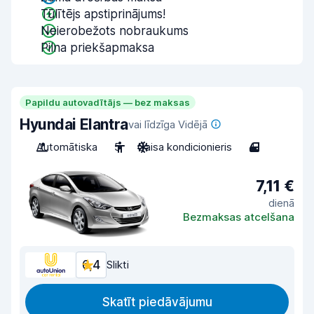
Tūlītējs apstiprinājums!
Neierobežots nobraukums
Pilna priekšapmaksa
Papildu autovadītājs — bez maksas
Hyundai Elantra
vai līdzīga Vidējā
Automātiska
5
Gaisa kondicionieris
4
7,11 €
dienā
Bezmaksas atcelšana
6,4
Slikti
Skatīt piedāvājumu