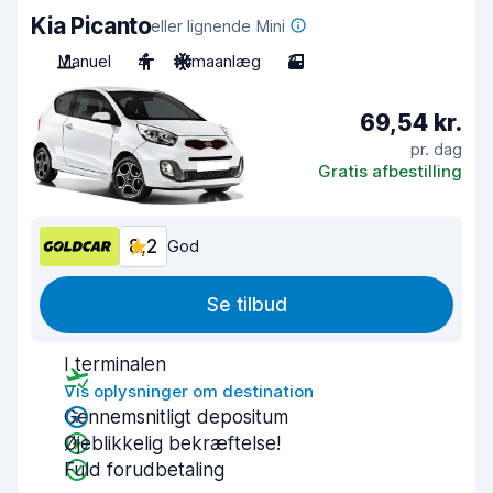
Kia Picanto
eller lignende Mini
Manuel
4
Klimaanlæg
3
69,54 kr.
pr. dag
Gratis afbestilling
8,2
God
Se tilbud
I terminalen
Vis oplysninger om destination
Gennemsnitligt depositum
Øjeblikkelig bekræftelse!
Fuld forudbetaling