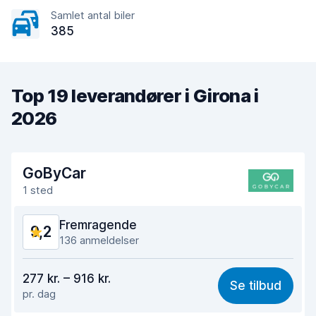
Samlet antal biler
385
Top 19 leverandører i Girona i
2026
GoByCar
1 sted
Fremragende
9,2
136 anmeldelser
Værdi for pengene
8,8
277 kr. – 916 kr.
Se tilbud
pr. dag
Nemt at finde
9,3