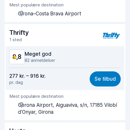
Mest populære destination
Agentens hjælpsomhed
9,1
Girona–Costa Brava Airport
Afhentningshastighed
8,9
Afleveringshastighed
9,5
Thrifty
1 sted
Renlighed af bilen
9,2
Meget god
8,8
Bilens tilstand
9,3
82 anmeldelser
Værdi for pengene
8,3
277 kr. – 916 kr.
Se tilbud
pr. dag
Nemt at finde
9,0
Mest populære destination
Agentens hjælpsomhed
8,5
Gerona Airport, Aiguaviva, s/n, 17185 Vilobí
Afhentningshastighed
8,6
d'Onyar, Girona
Afleveringshastighed
9,2