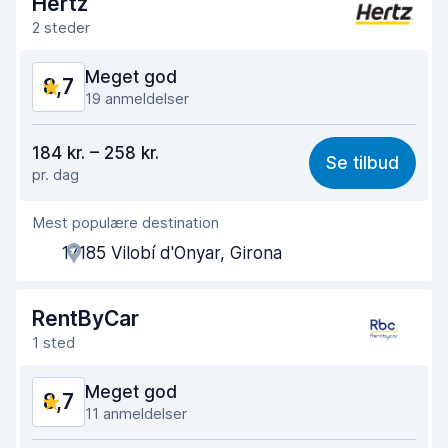
Hertz
Renlighed af bilen
9,1
2 steder
Bilens tilstand
9,1
Meget god
8,7
19 anmeldelser
Værdi for pengene
7,7
184 kr. – 258 kr.
Se tilbud
pr. dag
Nemt at finde
9,0
Mest populære destination
Agentens hjælpsomhed
8,1
17185 Vilobí d'Onyar, Girona
Afhentningshastighed
8,9
Afleveringshastighed
9,2
RentByCar
1 sted
Renlighed af bilen
9,1
Meget god
8,7
Bilens tilstand
8,8
11 anmeldelser