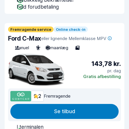
Øjeblikkelig bekræftelse!
Fuld forudbetaling
Fremragende service
Online check-in
Ford C-Max
eller lignende Mellemklasse MPV
Manuel
5
Klimaanlæg
5
143,78 kr.
pr. dag
Gratis afbestilling
9,2
Fremragende
Se tilbud
I terminalen