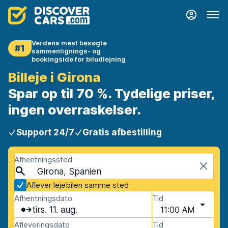
Verdens mest besøgte
#1
sammenlignings- og
bookingside for biludlejning
Billeje i Girona
Spar op til 70 %. Tydelige priser,
ingen overraskelser.
Support 24/7
Gratis afbestilling
Afhentningssted
Girona, Spanien
Aflever lejebilen samme sted
Afhentningsdato
Tid
tirs. 11. aug.
11:00 AM
Afleveringsdato
Tid