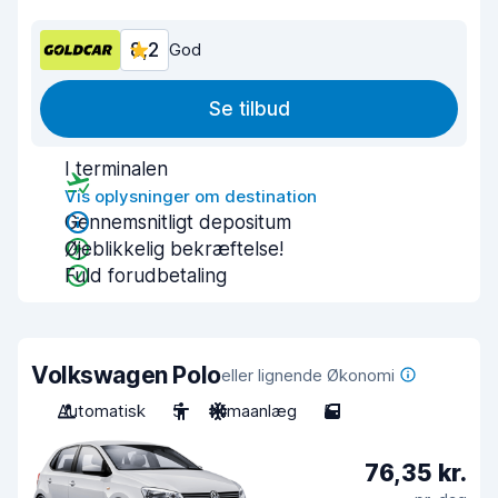
8,2
God
Se tilbud
I terminalen
Vis oplysninger om destination
Gennemsnitligt depositum
Øjeblikkelig bekræftelse!
Fuld forudbetaling
Volkswagen Polo
eller lignende Økonomi
Automatisk
5
Klimaanlæg
5
76,35 kr.