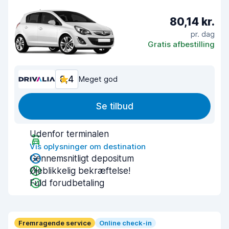
80,14 kr.
pr. dag
Gratis afbestilling
8,4
Meget god
Se tilbud
Udenfor terminalen
Vis oplysninger om destination
Gennemsnitligt depositum
Øjeblikkelig bekræftelse!
Fuld forudbetaling
Fremragende service
Online check-in