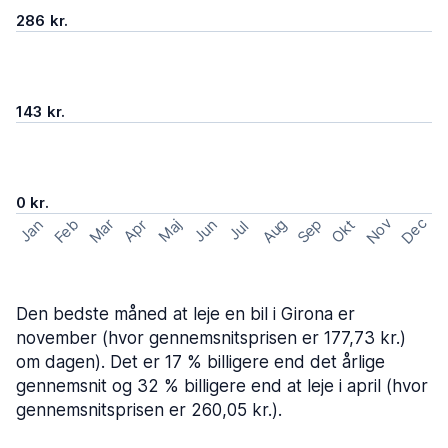
286 kr.
143 kr.
0 kr.
Nov
Dec
Feb
Aug
Sep
Mar
Okt
Jan
Apr
Maj
Jun
Jul
Den bedste måned at leje en bil i Girona er
november (hvor gennemsnitsprisen er 177,73 kr.)
om dagen). Det er 17 % billigere end det årlige
gennemsnit og 32 % billigere end at leje i april (hvor
gennemsnitsprisen er 260,05 kr.).