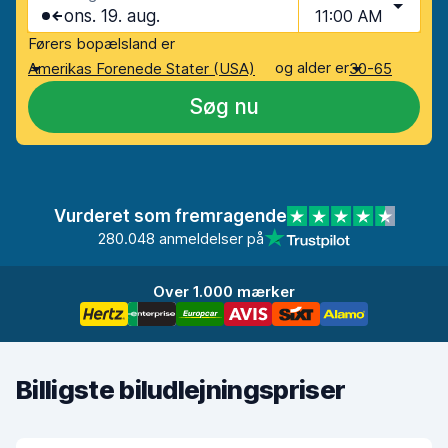
ons. 19. aug.
11:00 AM
Førers bopælsland er
og alder er
Amerikas Forenede Stater (USA)
30-65
Søg nu
Vurderet som fremragende
280.048 anmeldelser på
Over 1.000 mærker
Billigste biludlejningspriser