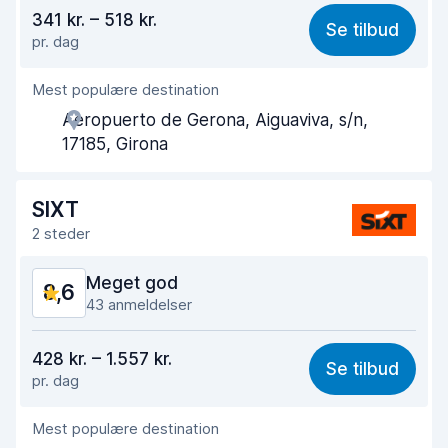
Værdi for pengene
8,4
341 kr. – 518 kr.
Se tilbud
pr. dag
Nemt at finde
8,9
Mest populære destination
Agentens hjælpsomhed
8,5
Aeropuerto de Gerona, Aiguaviva, s/n,
Afhentningshastighed
8,5
17185, Girona
Afleveringshastighed
8,8
SIXT
Renlighed af bilen
8,7
2 steder
Bilens tilstand
8,8
Meget god
8,6
43 anmeldelser
Værdi for pengene
8,4
428 kr. – 1.557 kr.
Se tilbud
pr. dag
Nemt at finde
8,3
Mest populære destination
Agentens hjælpsomhed
8,8