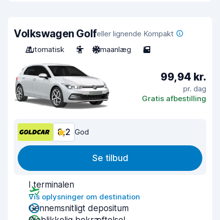
Volkswagen Golf
eller lignende Kompakt
Automatisk
5
Klimaanlæg
5
99,94 kr.
pr. dag
Gratis afbestilling
8,2
God
Se tilbud
I terminalen
Vis oplysninger om destination
Gennemsnitligt depositum