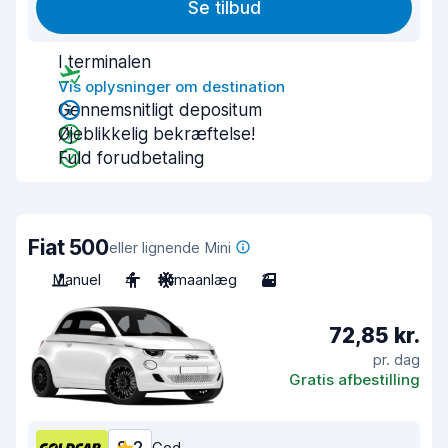
Se tilbud
I terminalen
Vis oplysninger om destination
Gennemsnitligt depositum
Øjeblikkelig bekræftelse!
Fuld forudbetaling
Fiat 500
eller lignende Mini
Manuel
4
Klimaanlæg
3
72,85 kr.
pr. dag
Gratis afbestilling
God