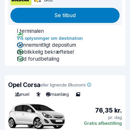
8,2
Se tilbud
I terminalen
Vis oplysninger om destination
Gennemsnitligt depositum
Øjeblikkelig bekræftelse!
Fuld forudbetaling
Opel Corsa
eller lignende Økonomi
Manuel
5
Klimaanlæg
5
76,35 kr.
pr. dag
Gratis afbestilling