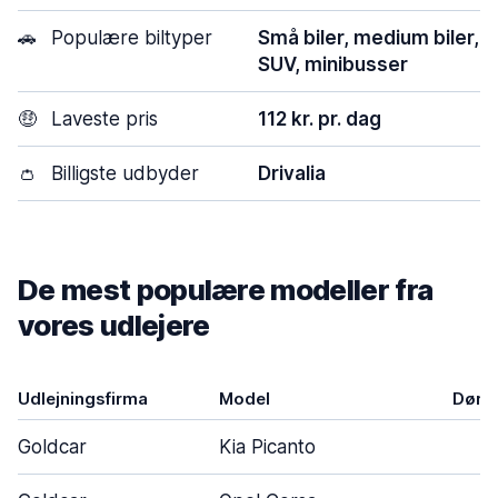
🚗
Populære biltyper
Små biler, medium biler,
SUV, minibusser
🤑
Laveste pris
112 kr. pr. dag
👛
Billigste udbyder
Drivalia
De mest populære modeller fra
vores udlejere
Udlejningsfirma
Model
Døre
Goldcar
Kia Picanto
3