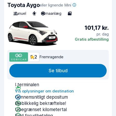
Toyota Aygo
eller lignende Mini
Manuel
4
Klimaanlæg
3
101,17 kr.
pr. dag
Gratis afbestilling
9,2
Fremragende
Se tilbud
I terminalen
Vis oplysninger om destination
Gennemsnitligt depositum
Øjeblikkelig bekræftelse!
Ubegrænset kilometertal
Fuld forudbetaling