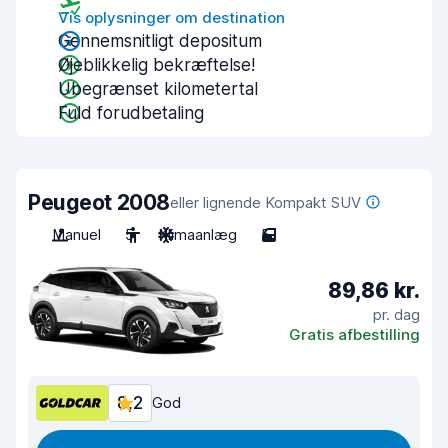
Vis oplysninger om destination
Gennemsnitligt depositum
Øjeblikkelig bekræftelse!
Ubegrænset kilometertal
Fuld forudbetaling
Peugeot 2008
eller lignende Kompakt SUV
Manuel
5
Klimaanlæg
5
89,86 kr.
pr. dag
Gratis afbestilling
8,2
God