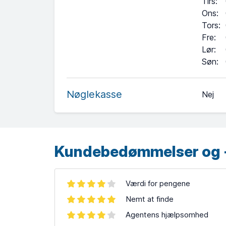
Tirs
:
Ons
:
Tors
:
Fre
:
Lør
:
+
Søn
:
−
Nøglekasse
Nej
Leaflet
| ©
OpenStreetMap
contributors ©
CARTO
Kundebedømmelser og 
Værdi for pengene
Nemt at finde
Agentens hjælpsomhed