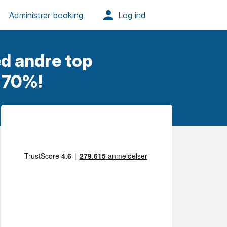
d andre top
l 70%!