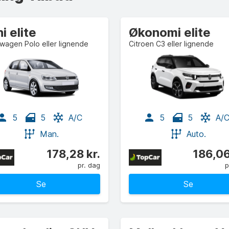
i elite
Økonomi elite
wagen Polo eller lignende
Citroen C3 eller lignende
5
5
A/C
5
5
A/
Man.
Auto.
178,28 kr.
186,06
pr. dag
p
Se
Se