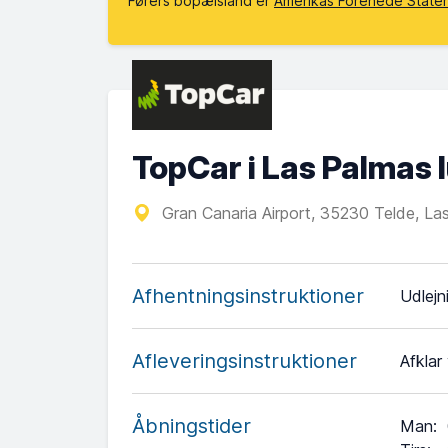
Førers bopælsland er
Amerikas Forenede Stater
TopCar i Las Palmas 
Gran Canaria Airport, 35230 Telde, La
Afhentningsinstruktioner
Udlejn
Afleveringsinstruktioner
Afklar
Åbningstider
Man
: