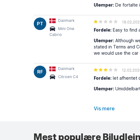
Ulemper:
De fortalte 
Danmark
18.02.20
PT
Mini One
Fordele:
Easy to find a
Cabrio
Ulemper:
Although we 
stated in Terms and Co
we would use the car
Danmark
12.02.202
RF
Citroen C4
Fordele:
let afhentet
Ulemper:
Umiddelbart
Vis mere
Mest populære Biludlejn