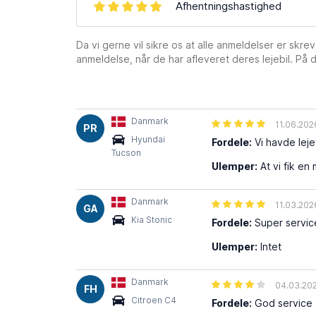
Afhentningshastighed
Da vi gerne vil sikre os at alle anmeldelser er skre
anmeldelse, når de har afleveret deres lejebil. På d
Danmark
11.06.202
PR
Hyundai
Fordele:
Vi havde leje
Tucson
Ulemper:
At vi fik en 
Danmark
11.03.202
GA
Kia Stonic
Fordele:
Super service 
Ulemper:
Intet
Danmark
04.03.20
FH
Citroen C4
Fordele:
God service