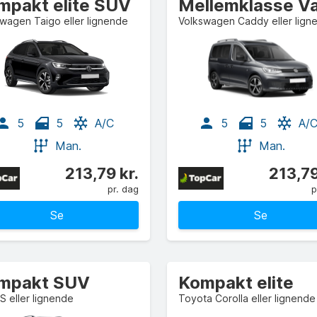
mpakt elite SUV
wagen Taigo eller lignende
Volkswagen Caddy eller lign
5
5
A/C
5
5
A/
Man.
Man.
213,79 kr.
213,79
pr. dag
p
Se
Se
mpakt SUV
Kompakt elite
 eller lignende
Toyota Corolla eller lignende