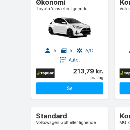
Økonomi
Ko
Toyota Yaris eller lignende
Volks
5
5
A/C
Auto.
213,79 kr.
pr. dag
Se
Standard
Ko
Volkswagen Golf eller lignende
MG ZS