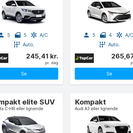
5
5
A/C
5
4
A/
Auto.
Auto.
245,41 kr.
265,67
pr. dag
p
Se
Se
mpakt elite SUV
Kompakt
a C-HR eller lignende
Audi A3 eller lignende