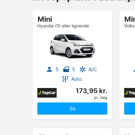
Mini
Min
Hyundai i10 eller lignende
Volks
5
5
A/C
Auto.
173,95 kr.
pr. dag
Se