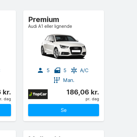
Premium
Audi A1 eller lignende
C
5
5
A/C
Man.
 kr.
186,06 kr.
r. dag
pr. dag
Se