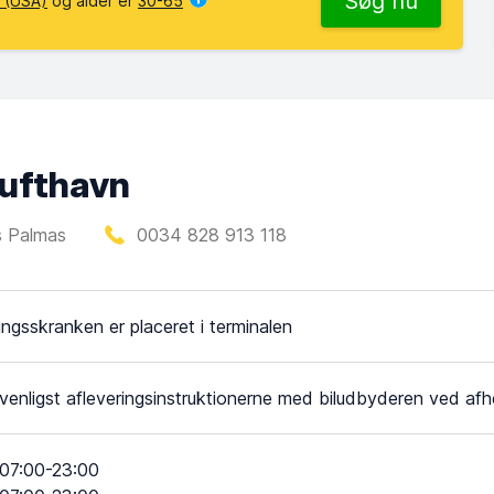
Søg nu
 (USA)
og alder er
30-65
lufthavn
s Palmas
0034 828 913 118
ingsskranken er placeret i terminalen
 venligst afleveringsinstruktionerne med biludbyderen ved afh
07:00-23:00