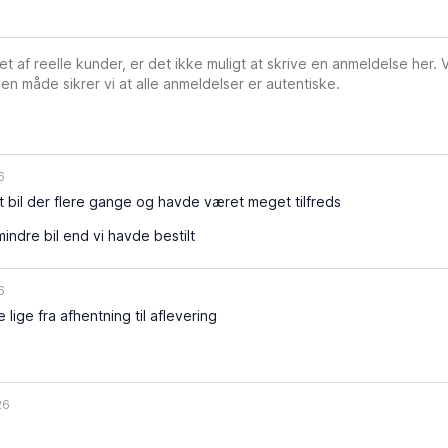
vet af reelle kunder, er det ikke muligt at skrive en anmeldelse her.
en måde sikrer vi at alle anmeldelser er autentiske.
6
t bil der flere gange og havde været meget tilfreds
mindre bil end vi havde bestilt
6
lige fra afhentning til aflevering
26