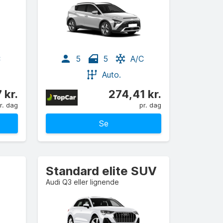
C
5
5
A/C
Auto.
 kr.
274,41 kr.
r. dag
pr. dag
Se
Standard elite SUV
Audi Q3 eller lignende