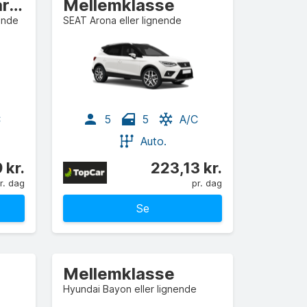
Mellemklasse Varevogn
Mellemklasse
ende
SEAT Arona eller lignende
C
5
5
A/C
Auto.
 kr.
223,13 kr.
r. dag
pr. dag
Se
Mellemklasse
Hyundai Bayon eller lignende