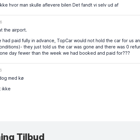
ikke hvor man skulle aflevere bilen Det fandt vi selv ud af
26
t the airport.
had paid fully in advance, TopCar would not hold the car for us a
nditions)- they just told us the car was gone and there was 0 refu
 one day fewer than the week we had booked and paid for???
6
 dog med kø
 ikke
ing Tilbud